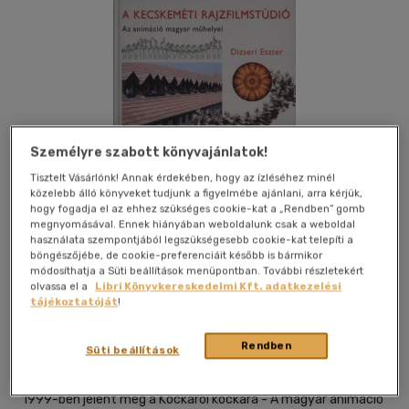
Személyre szabott könyvajánlatok!
Tisztelt Vásárlónk! Annak érdekében, hogy az ízléséhez minél
közelebb álló könyveket tudjunk a figyelmébe ajánlani, arra kérjük,
hogy fogadja el az ehhez szükséges cookie-kat a „Rendben” gomb
megnyomásával. Ennek hiányában weboldalunk csak a weboldal
használata szempontjából legszükségesebb cookie-kat telepíti a
böngészőjébe, de cookie-preferenciáit később is bármikor
módosíthatja a Süti beállítások menüpontban. További részletekért
Kívánságlistához adom
Megosztom
olvassa el a
Libri Könyvkereskedelmi Kft. adatkezelési
tájékoztatóját
!
Balassi Kiadó Kft.
|
2009
|
magyar nyelvű
|
cérnafűzött,
Rendben
Süti beállítások
keménytáblás
|
182 oldal
1999-ben jelent meg a Kockáról kockára - A magyar animáció