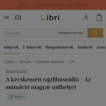
Kulacs / strandtáska most csak 1499 Ft!
Törzsvásárlói Kártya adatai
Részletes keresés
Könyvek
E-könyvek
Hangoskönyvek
Antikvár
Zene,
Főoldal
Könyvek
Művészet, építészet
Film
Dizseri Eszter
A kecskeméti rajzfilmstúdió
- Az
animáció magyar műhelyei
Könyv