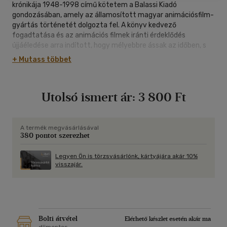
krónikája 1948-1998 című kötetem a Balassi Kiadó
gondozásában, amely az államosított magyar animációsfilm-
gyártás történetét dolgozta fel. A könyv kedvező
fogadtatása és az animációs filmek iránti érdeklődés
újjáéledése arra indított, hogy mélyebbre ássak az időben, s
mentsem meg az utókor számára azokat a ma még
+ Mutass többet
szórványosan fellelhető tárgyi és szellemi emlékeket,
amelyek az animációval foglalkozó magyar vagy magyar
származású művészektől fennmaradtak. Azt kutattam,
Utolsó ismert ár:
3 800 Ft
honnan, mely műhelyekből indult útjára a 20. század legelején
a magyar animációsfilm-művészet, kik voltak, akik
kísérleteikkel, majd később művészi produkcióikkal először
igazolták e sajátos műfaj létének jogosultságát.
A termék megvásárlásával
380 pontot szerezhet
Legyen Ön is törzsvásárlónk, kártyájára akár 10%
visszajár.
Bolti átvétel
Elérhető készlet esetén akár ma