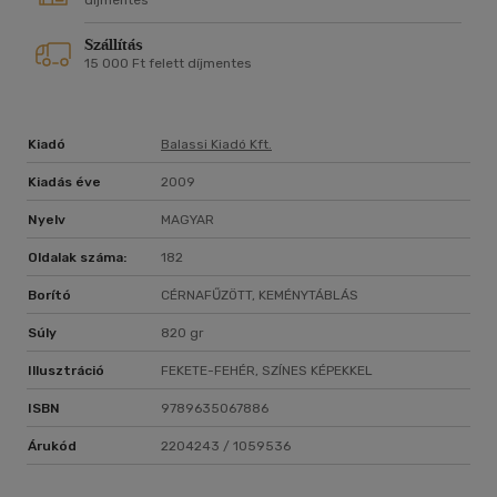
díjmentes
Szállítás
15 000 Ft felett díjmentes
Kiadó
Balassi Kiadó Kft.
Kiadás éve
2009
Nyelv
MAGYAR
Oldalak száma:
182
Borító
CÉRNAFŰZÖTT, KEMÉNYTÁBLÁS
Súly
820 gr
Illusztráció
FEKETE-FEHÉR, SZÍNES KÉPEKKEL
ISBN
9789635067886
Árukód
2204243 / 1059536