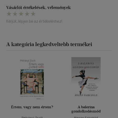
Vásárlói értékelések, vélemények
Kérjük, lépjen be az értékeléshez!
A kategória legkedveltebb termékei
Értem, vagy nem értem?
A balerina
gondolkodásmód
Petrányi Zsolt
Megan Fairchild