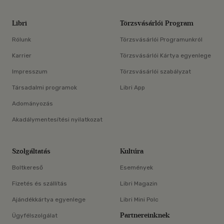
Libri
Törzsvásárlói Program
Rólunk
Törzsvásárlói Programunkról
Karrier
Törzsvásárlói Kártya egyenlege
Impresszum
Törzsvásárlói szabályzat
Társadalmi programok
Libri App
Adományozás
Akadálymentesítési nyilatkozat
Szolgáltatás
Kultúra
Boltkereső
Események
Fizetés és szállítás
Libri Magazin
Ajándékkártya egyenlege
Libri Mini Polc
Partnereinknek
Ügyfélszolgálat