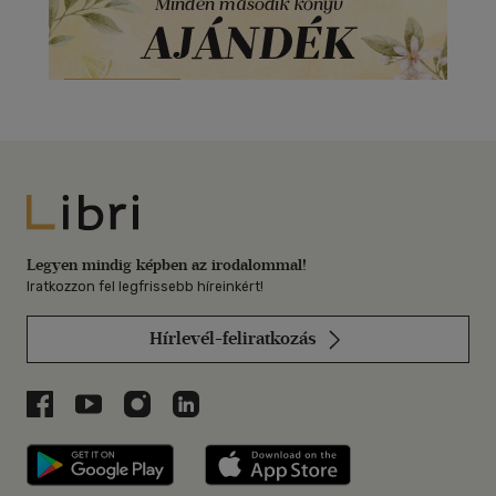
Libri
Legyen mindig képben az irodalommal!
Iratkozzon fel legfrissebb híreinkért!
Hírlevél-feliratkozás
Libri a Facebookon
Libri a Youtube-on
Libri az Instagramon
Libri a LinkedInen
Libri applikáció Szerezd meg: Google P
Libri applikáció 