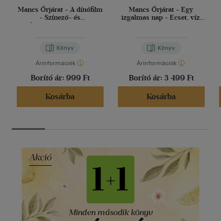
Mancs Őrjárat - A dínófilm
Mancs Őrjárat - Egy
- Színező- és
izgalmas nap - Ecset, víz,
foglalkoztatókönyv
varázslat
Könyv
Könyv
Árinformációk
Árinformációk
Borító ár:
999 Ft
Borító ár:
3 499 Ft
Kosárba
Kosárba