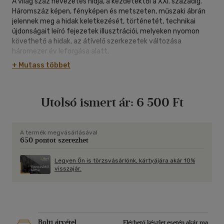
A világ száz nevezetes hídja, a kezdetektől a XXI. századig.
Háromszáz képen, fényképen és metszeten, műszaki ábrán
jelennek meg a hidak keletkezését, történetét, technikai
újdonságait leíró fejezetek illusztrációi, melyeken nyomon
követhető a hidak, az átívelő szerkezetek változása
háromezer év leforgása alatt.
+ Mutass többet
Utolsó ismert ár:
6 500 Ft
A termék megvásárlásával
650 pontot szerezhet
Legyen Ön is törzsvásárlónk, kártyájára akár 10%
visszajár.
Bolti átvétel
Elérhető készlet esetén akár ma