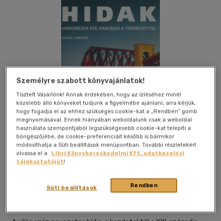
Személyre szabott könyvajánlatok!
Tisztelt Vásárlónk! Annak érdekében, hogy az ízléséhez minél
közelebb álló könyveket tudjunk a figyelmébe ajánlani, arra kérjük,
hogy fogadja el az ehhez szükséges cookie-kat a „Rendben” gomb
megnyomásával. Ennek hiányában weboldalunk csak a weboldal
használata szempontjából legszükségesebb cookie-kat telepíti a
böngészőjébe, de cookie-preferenciáit később is bármikor
módosíthatja a Süti beállítások menüpontban. További részletekért
olvassa el a
Libri Könyvkereskedelmi Kft. adatkezelési
tájékoztatóját
!
Kívánságlistához adom
Megosztom
Rendben
Süti beállítások
Kossuth Kiadó Zrt
|
2004
|
magyar nyelvű
|
kötve
|
176 oldal