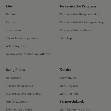
Libri
Törzsvásárlói Program
Rólunk
Törzsvásárlói Programunkról
Karrier
Törzsvásárlói Kártya egyenlege
Impresszum
Törzsvásárlói szabályzat
Társadalmi programok
Libri App
Adományozás
Akadálymentesítési nyilatkozat
Szolgáltatás
Kultúra
Boltkereső
Események
Fizetés és szállítás
Libri Magazin
Ajándékkártya egyenlege
Libri Mini Polc
Partnereinknek
Ügyfélszolgálat
E-könyv-segédlet
Libri Partner Program