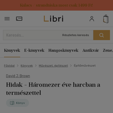
Kulacs / strandtáska most csak 1499 Ft!
Törzsvásárlói Kártya adatai
Részletes keresés
Könyvek
E-könyvek
Hangoskönyvek
Antikvár
Zene,
Főoldal
Könyvek
Művészet, építészet
Építőművészet
David J. Brown
Hidak
- Háromezer éve harcban a
természettel
Könyv