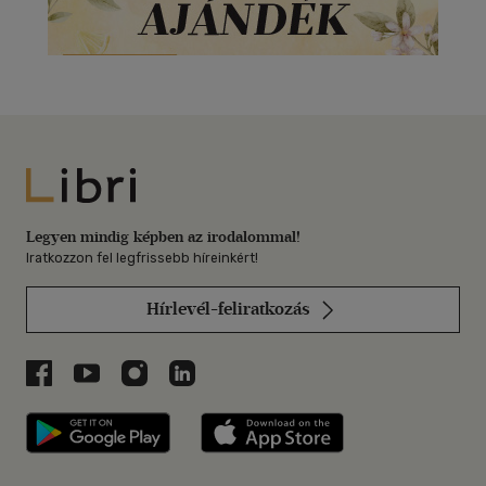
Libri
Legyen mindig képben az irodalommal!
Iratkozzon fel legfrissebb híreinkért!
Hírlevél-feliratkozás
Libri a Facebookon
Libri a Youtube-on
Libri az Instagramon
Libri a LinkedInen
Libri applikáció Szerezd meg: Google P
Libri applikáció 