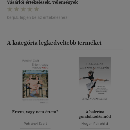
Vásárlói értékelések, vélemények
Kérjük, lépjen be az értékeléshez!
A kategória legkedveltebb termékei
Értem, vagy nem értem?
A balerina
gondolkodásmód
Petrányi Zsolt
Megan Fairchild