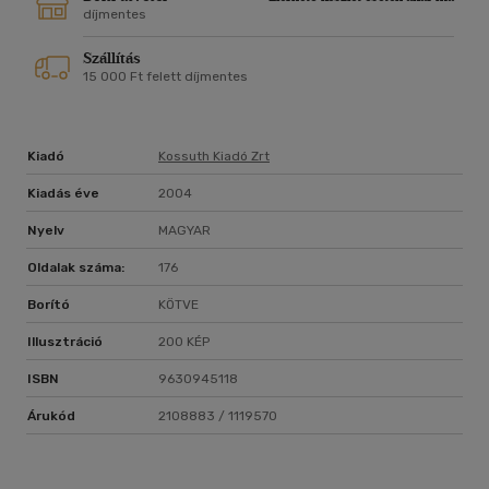
díjmentes
Szállítás
15 000 Ft felett díjmentes
Kiadó
Kossuth Kiadó Zrt
Kiadás éve
2004
Nyelv
MAGYAR
Oldalak száma:
176
Borító
KÖTVE
Illusztráció
200 KÉP
ISBN
9630945118
Árukód
2108883 / 1119570