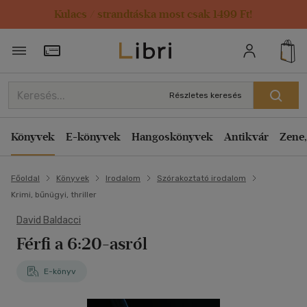
Kulacs / strandtáska most csak 1499 Ft!
Törzsvásárlói Kártya adatai
Részletes keresés
Könyvek
E-könyvek
Hangoskönyvek
Antikvár
Zene,
Főoldal
Könyvek
Irodalom
Szórakoztató irodalom
Krimi, bűnügyi, thriller
David Baldacci
Férfi a 6:20-asról
E-könyv