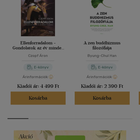
Ellenforradalom -
A zen buddhizmus
Gondolatok az év minden
filozófiája
napjára
Czopf Áron
Byung-Chul Han
E-könyv
E-könyv
Árinformációk
Árinformációk
Kiadói ár:
4 499 Ft
Kiadói ár:
2 390 Ft
Kosárba
Kosárba