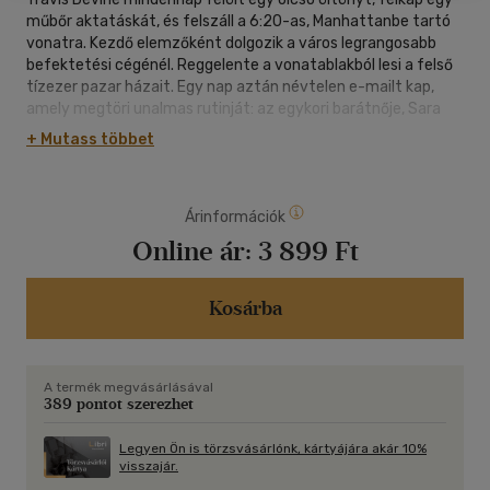
műbőr aktatáskát, és felszáll a 6:20-as, Manhattanbe tartó
vonatra. Kezdő elemzőként dolgozik a város legrangosabb
befektetési cégénél. Reggelente a vonatablakból lesi a felső
tízezer pazar házait. Egy nap aztán névtelen e-mailt kap,
amely megtöri unalmas rutinját: az egykori barátnője, Sara
meghalt: feltehetőleg öngyilkos lett. Travishez azonban este
+ Mutass többet
vészjósló látogató érkezik, és azzal fenyegeti, hogy fény
derül a sötét múltjára, ha nem vesz részt a cége elleni titkos
nyomozásban. Így bepillantást nyer az ország gazdasági
Árinformációk
elitjének a vonatablakból áhított, csillogó életébe, ahol a
felszín alatt minden rohad. A nagy téttel bíró összeesküvés
Online ár:
3 899 Ft
mellett pedig egy gyilkos is szabadon jár, és Devine-re
vadászik...
Kosárba
A termék megvásárlásával
389 pontot szerezhet
Legyen Ön is törzsvásárlónk, kártyájára akár 10%
visszajár.