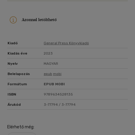
Azonnal letölthető
Kiadó
General Press Könyvkiadó
Kiadás éve
2023
Nyelv
MAGYAR
Belelapozás
epub
mobi
Formátum
EPUB
MOBI
ISBN
9789634528135
Árukód
3-77794 / 3-77794
Elérhető még: