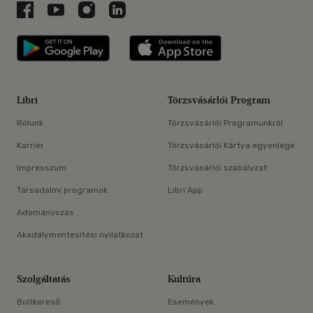
Libri a Facebookon
Libri a Youtube-on
Libri az Instagramon
Libri a LinkedInen
Libri applikáció Szerezd meg: Google P
Libri applikáció 
Libri
Törzsvásárlói Program
Rólunk
Törzsvásárlói Programunkról
Karrier
Törzsvásárlói Kártya egyenlege
Impresszum
Törzsvásárlói szabályzat
Társadalmi programok
Libri App
Adományozás
Akadálymentesítési nyilatkozat
Szolgáltatás
Kultúra
Boltkereső
Események