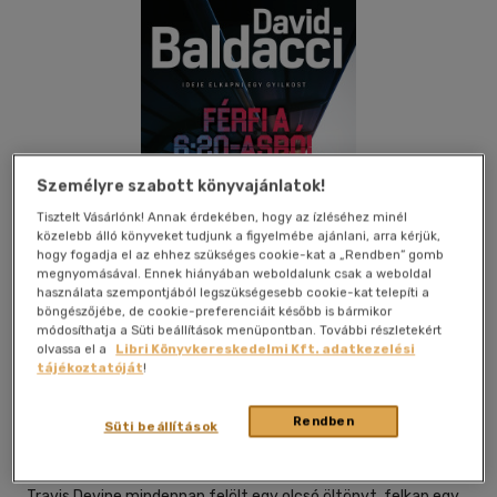
Személyre szabott könyvajánlatok!
Tisztelt Vásárlónk! Annak érdekében, hogy az ízléséhez minél
közelebb álló könyveket tudjunk a figyelmébe ajánlani, arra kérjük,
hogy fogadja el az ehhez szükséges cookie-kat a „Rendben” gomb
megnyomásával. Ennek hiányában weboldalunk csak a weboldal
használata szempontjából legszükségesebb cookie-kat telepíti a
böngészőjébe, de cookie-preferenciáit később is bármikor
módosíthatja a Süti beállítások menüpontban. További részletekért
olvassa el a
Libri Könyvkereskedelmi Kft. adatkezelési
Beleolvasok
Kívánságlistához adom
Megosztom
tájékoztatóját
!
Rendben
Süti beállítások
General Press Könyvkiadó
|
2023
|
magyar nyelvű
Travis Devine mindennap felölt egy olcsó öltönyt, felkap egy