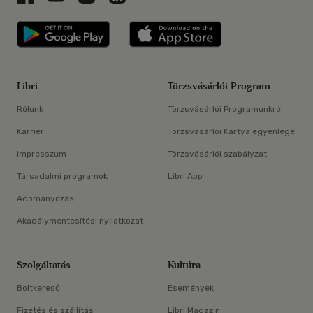
Libri applikáció Szerezd meg: Google P
Libri applikáció 
Libri
Törzsvásárlói Program
Rólunk
Törzsvásárlói Programunkról
Karrier
Törzsvásárlói Kártya egyenlege
Impresszum
Törzsvásárlói szabályzat
Társadalmi programok
Libri App
Adományozás
Akadálymentesítési nyilatkozat
Szolgáltatás
Kultúra
Boltkereső
Események
Fizetés és szállítás
Libri Magazin