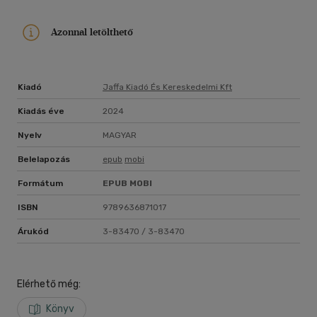
Azonnal letölthető
Kiadó
Jaffa Kiadó És Kereskedelmi Kft
Kiadás éve
2024
Nyelv
MAGYAR
Belelapozás
epub
mobi
Formátum
EPUB
MOBI
ISBN
9789636871017
Árukód
3-83470 / 3-83470
Elérhető még:
Könyv