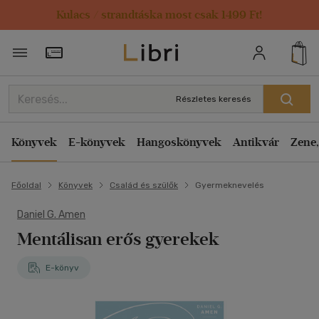
Kulacs / strandtáska most csak 1499 Ft!
Törzsvásárlói Kártya adatai
Részletes keresés
Könyvek
E-könyvek
Hangoskönyvek
Antikvár
Zene,
Főoldal
Könyvek
Család és szülők
Gyermeknevelés
Daniel G. Amen
Mentálisan erős gyerekek
E-könyv