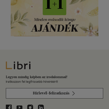
Libri
Legyen mindig képben az irodalommal!
Iratkozzon fel legfrissebb híreinkért!
Hírlevél-feliratkozás
Libri a Facebookon
Libri a Youtube-on
Libri az Instagramon
Libri a LinkedInen