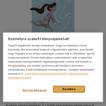
Személyre szabott könyvajánlatok!
Tisztelt Vásárlónk! Annak érdekében, hogy az ízléséhez minél
közelebb álló könyveket tudjunk a figyelmébe ajánlani, arra kérjük,
hogy fogadja el az ehhez szükséges cookie-kat a „Rendben” gomb
megnyomásával. Ennek hiányában weboldalunk csak a weboldal
használata szempontjából legszükségesebb cookie-kat telepíti a
böngészőjébe, de cookie-preferenciáit később is bármikor
módosíthatja a Süti beállítások menüpontban. További részletekért
Beleolvasok
Kívánságlistához adom
Megosztom
olvassa el a
Libri Könyvkereskedelmi Kft. adatkezelési
tájékoztatóját
!
Rendben
Süti beállítások
Jaffa Kiadó És Kereskedelmi Kft
|
2024
|
magyar nyelvű
Manapság rengeteg kisgyerek és fiatal küzd mentális és
érzelmi nehézségekkel. A szüleik kétségbeesetten keresik,