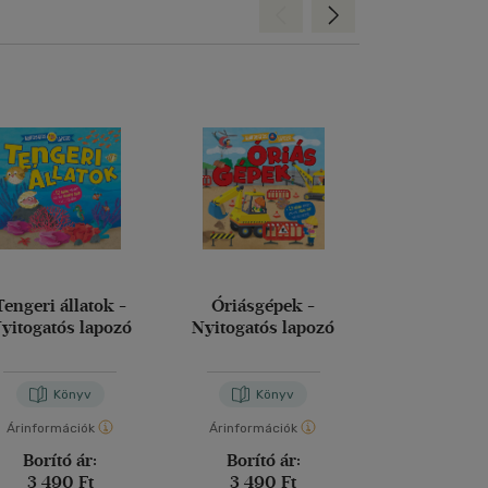
Hátra
Előre
Tengeri állatok -
Óriásgépek -
Cinciri és a s
yitogatós lapozó
Nyitogatós lapozó
álomp
Könyv
Könyv
Kön
Árinformációk
Árinformációk
Árinformáci
Borító ár:
Borító ár:
Borító 
3 490 Ft
3 490 Ft
4 990 