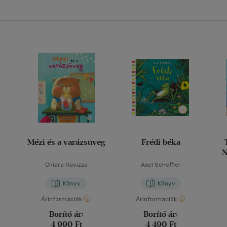
Mézi és a varázsüveg
Frédi béka
N
o
Chiara Ravizza
Axel Scheffler
Könyv
Könyv
Árinformációk
Árinformációk
Borító ár:
Borító ár:
4 990 Ft
4 490 Ft