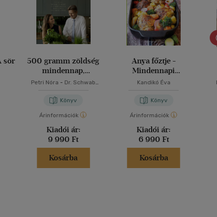
A sör
500 gramm zöldség
Anya főztje -
mindennap,
Mindennapi
változatosan
kedvenceink
Petri Nóra
-
Dr. Schwab
Kandikó Éva
Richárd
Könyv
Könyv
Árinformációk
Árinformációk
Kiadói ár:
Kiadói ár:
9 990 Ft
6 990 Ft
Kosárba
Kosárba