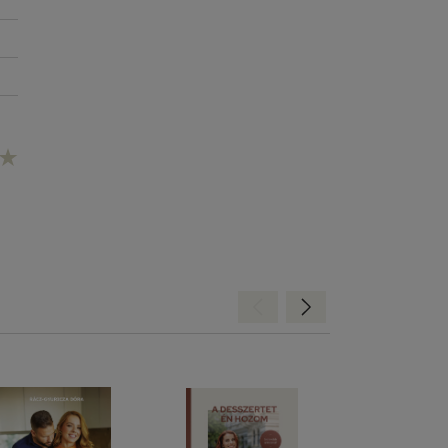
Hátra
Előre