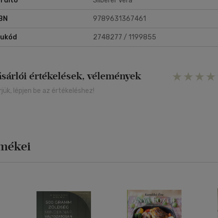
rdító
Silberer Vera
yha II.
BN
9789631367461
rukód
2748277 / 1199855
ásárlói értékelések, vélemények
rjük, lépjen be az értékeléshez!
rmékei