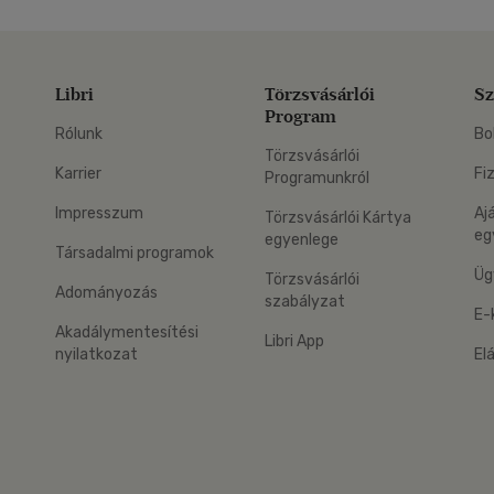
Libri
Törzsvásárlói
Sz
Program
Rólunk
Bo
Törzsvásárlói
Karrier
Fi
Programunkról
Impresszum
Aj
Törzsvásárlói Kártya
eg
egyenlege
Társadalmi programok
Üg
Törzsvásárlói
Adományozás
szabályzat
E-
Akadálymentesítési
Libri App
nyilatkozat
El
eg: Google Play
 applikáció Letölthető az App Store-ból