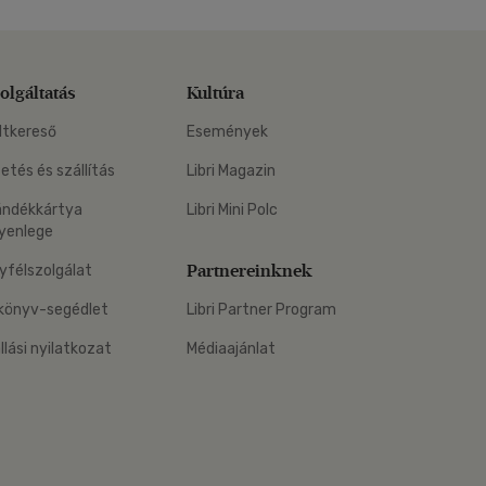
olgáltatás
Kultúra
ltkereső
Események
zetés és szállítás
Libri Magazin
ándékkártya
Libri Mini Polc
yenlege
Partnereinknek
yfélszolgálat
könyv-segédlet
Libri Partner Program
állási nyilatkozat
Médiaajánlat