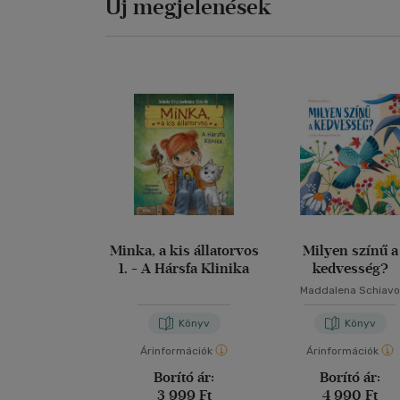
Új megjelenések
Minka, a kis állatorvos
Milyen színű a
1. - A Hársfa Klinika
kedvesség?
Maddalena Schiav
Könyv
Könyv
Árinformációk
Árinformációk
Borító ár:
Borító ár:
3 999 Ft
4 990 Ft