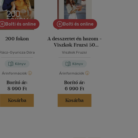
Bolti és online
Bolti és online
200 fokon
A desszertet én hozom -
A tökéletes 
Viszkok Fruzsi 50
receptje
Rácz-Gyuricza Dóra
Viszkok Fruzsi
David Lebovitz
-
Könyv
Könyv
Kön
Árinformációk
Árinformációk
Árinformáci
Borító ár:
Borító ár:
Borító 
8 990 Ft
6 990 Ft
6 500 
Kosárba
Kosárba
Kosár