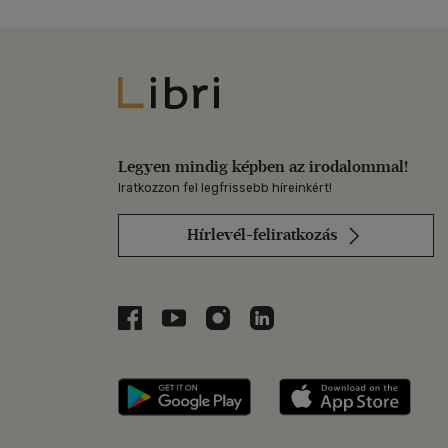
Libri
Legyen mindig képben az irodalommal!
Iratkozzon fel legfrissebb híreinkért!
Hírlevél-feliratkozás
Libri a Facebookon
Libri a Youtube-on
Libri az Instagramon
Libri a LinkedInen
Libri applikáció Szerezd m
Libri