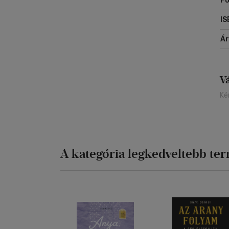
Fo
kon
IS
Á
V
Ké
A kategória legkedveltebb te