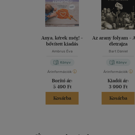
Anya, kérek még! -
Az arany folyam - 
bővített kiadás
életrajza
Ambrus Éva
Bart Dániel
Könyv
Könyv
Árinformációk
Árinformációk
Borító ár:
Kiadói ár:
5 490 Ft
3 990 Ft
Kosárba
Kosárba