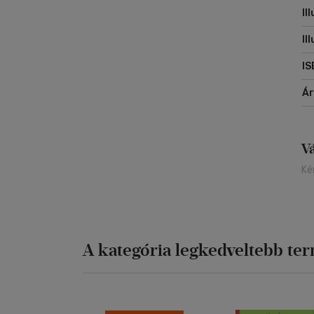
Il
Il
IS
Á
V
Ké
A kategória legkedveltebb te