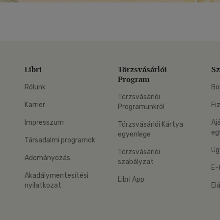
Libri
Törzsvásárlói
Sz
Program
Rólunk
Bo
Törzsvásárlói
Karrier
Fi
Programunkról
Impresszum
Aj
Törzsvásárlói Kártya
eg
egyenlege
Társadalmi programok
Üg
Törzsvásárlói
Adományozás
szabályzat
E-
Akadálymentesítési
Libri App
nyilatkozat
El
eg: Google Play
 applikáció Letölthető az App Store-ból