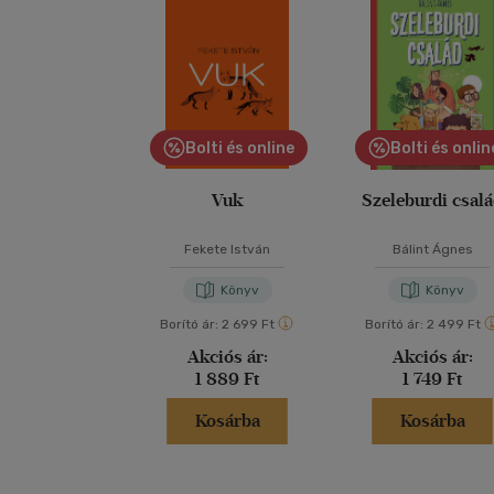
Bolti és online
Bolti és onlin
Vuk
Szeleburdi csal
Fekete István
Bálint Ágnes
Könyv
Könyv
Borító ár:
2 699 Ft
Borító ár:
2 499 Ft
Akciós ár:
Akciós ár:
1 889 Ft
1 749 Ft
Kosárba
Kosárba