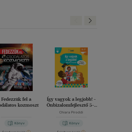
Hátra
Előre
Fedezzük fel a
Így vagyok a legjobb! -
Minecraft: K
odálatos kozmoszt
Önbizalomfejlesztő 5-7
túlélőknek 
éveseknek
gyűjtem
Chiara Piroddi
Könyv
Könyv
Kön