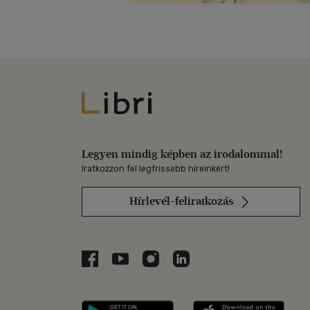
Libri
Legyen mindig képben az irodalommal!
Iratkozzon fel legfrissebb híreinkért!
Hírlevél-feliratkozás
Libri a Facebookon
Libri a Youtube-on
Libri az Instagramon
Libri a LinkedInen
Libri applikáció Szerezd m
Libri