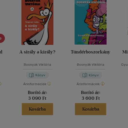
e
ád
A sirály a király?
Tündérboszorkány
Mi
Bosnyák Viktória
Bosnyák Viktória
Gyur
Könyv
Könyv
Árinformációk
Árinformációk
Borító ár:
Borító ár:
3 090 Ft
3 600 Ft
Kosárba
Kosárba