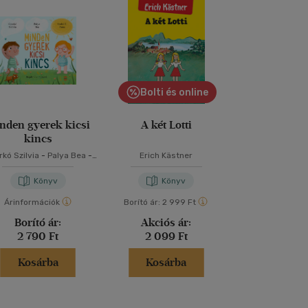
Bolti és online
nden gyerek kicsi
A két Lotti
Reckless - A
kincs
kó Szilvia
-
Palya Bea
-
Erich Kästner
Lauren Rob
Szabó T. Anna
Könyv
Könyv
Kön
Árinformációk
Borító ár:
2 999 Ft
Árinformáci
Borító ár:
Akciós ár:
Borító 
2 790 Ft
2 099 Ft
5 499 
Kosárba
Kosárba
Kosár