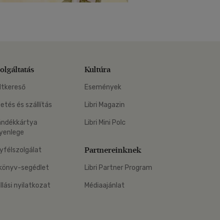
olgáltatás
Kultúra
ltkereső
Események
zetés és szállítás
Libri Magazin
ándékkártya
Libri Mini Polc
yenlege
Partnereinknek
yfélszolgálat
könyv-segédlet
Libri Partner Program
állási nyilatkozat
Médiaajánlat