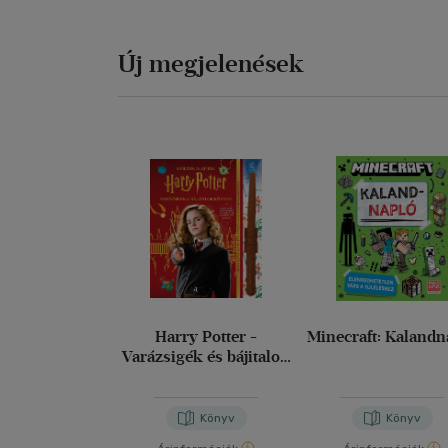
Új megjelenések
Harry Potter -
Minecraft: Kalandn
Varázsigék és bájitalok
könyve (varázspálcával)
Könyv
Könyv