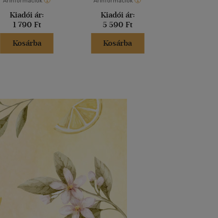
Árinformációk
Árinformációk
Árinformáci
Kiadói ár:
Kiadói ár:
Kiadói 
1 790 Ft
5 590 Ft
4 299 
Kosárba
Kosárba
Kosár