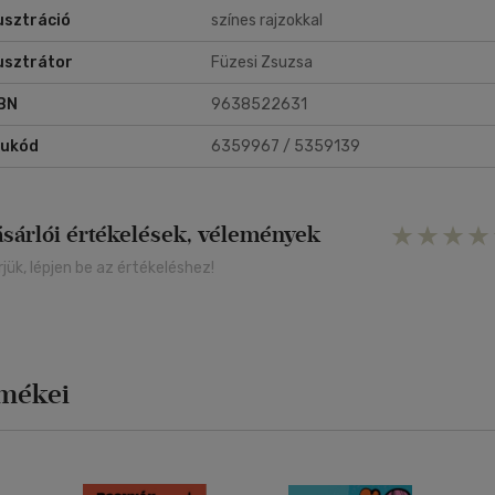
lusztráció
színes rajzokkal
lusztrátor
Füzesi Zsuzsa
BN
9638522631
rukód
6359967 / 5359139
ásárlói értékelések, vélemények
rjük, lépjen be az értékeléshez!
rmékei