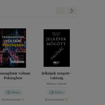
Hátra
Előre
omagfutár voltam
Jelképek mögött -
Magd
Pekingben
valóság
Méliusz József
Nora Bos
Könyv
Könyv
Kön
Árinformációk
Árinformációk
Árinformáci