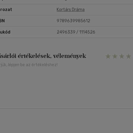
rozat
Kortárs Dráma
BN
9789639985612
rukód
2496339 / 1114526
ásárlói értékelések, vélemények
rjük, lépjen be az értékeléshez!