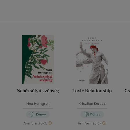
Nehézsúlyú szépség
Toxic Relationship
Cs
Moa Herngren
Krisztian Korasz
Könyv
Könyv
Árinformációk
Árinformációk