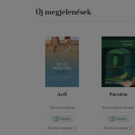
Új megjelenések
Acél
Pacsirta
Silvia Avallone
Kosztolányi Dezső
Könyv
Könyv
Árinformációk
Árinformációk