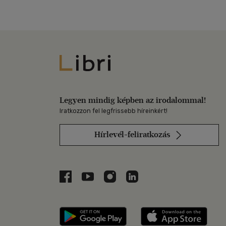
Libri
Legyen mindig képben az irodalommal!
Iratkozzon fel legfrissebb híreinkért!
Hírlevél-feliratkozás
Libri a Facebookon
Libri a Youtube-on
Libri az Instagramon
Libri a LinkedInen
Libri applikáció Szerezd m
Libri