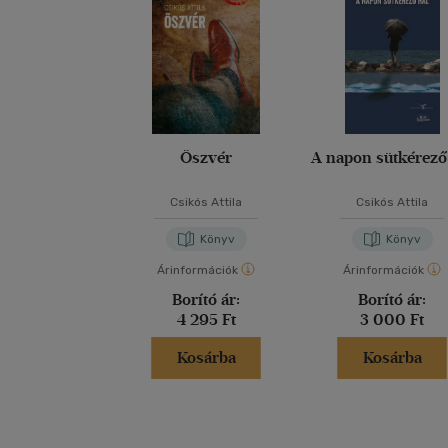
Öszvér
A napon sütkérező
Csikós Attila
Csikós Attila
Könyv
Könyv
Árinformációk
Árinformációk
Borító ár:
Borító ár:
4 295 Ft
3 000 Ft
Kosárba
Kosárba