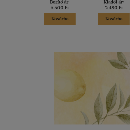
Borító ár:
Kiadói ár:
5 500 Ft
2 480 Ft
Kosárba
Kosárba