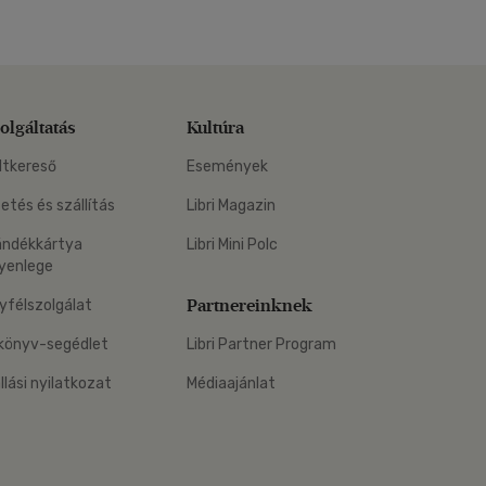
olgáltatás
Kultúra
ltkereső
Események
zetés és szállítás
Libri Magazin
ándékkártya
Libri Mini Polc
yenlege
Partnereinknek
yfélszolgálat
könyv-segédlet
Libri Partner Program
állási nyilatkozat
Médiaajánlat