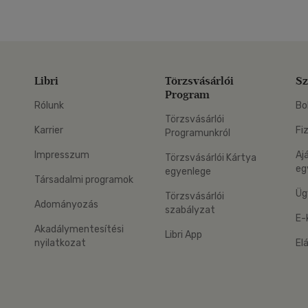
Libri
Törzsvásárlói
Sz
Program
Rólunk
Bo
Törzsvásárlói
Karrier
Fi
Programunkról
Impresszum
Aj
Törzsvásárlói Kártya
eg
egyenlege
Társadalmi programok
Üg
Törzsvásárlói
Adományozás
szabályzat
E-
Akadálymentesítési
Libri App
nyilatkozat
El
eg: Google Play
 applikáció Letölthető az App Store-ból