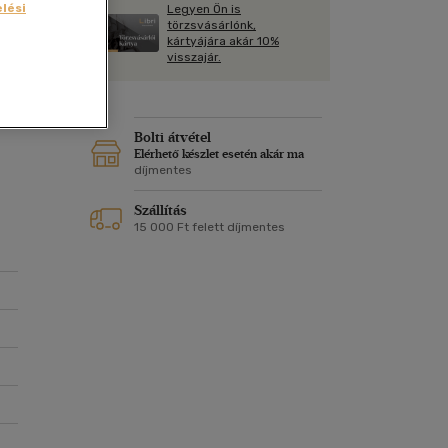
Kártya
lési
Legyen Ön is
Vallás, mitológia
m
törzsvásárlónk,
Képeslap
kártyájára akár 10%
iát
és Természet
visszajár.
yv
Naptár
gy
k
Papír, írószer
ás
ok
Bolti átvétel
Elérhető készlet esetén akár ma
díjmentes
Szállítás
15 000 Ft felett díjmentes