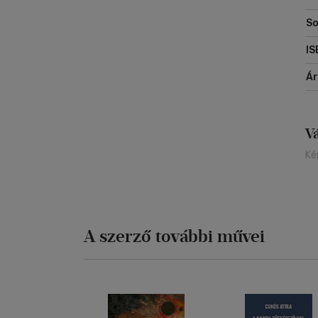
So
IS
Á
V
Ké
A szerző további művei