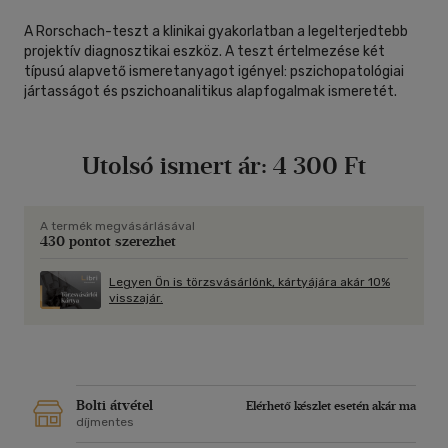
A Rorschach-teszt a klinikai gyakorlatban a legelterjedtebb
projektív diagnosztikai eszköz. A teszt értelmezése két
típusú alapvető ismeretanyagot igényel: pszichopatológiai
jártasságot és pszichoanalitikus alapfogalmak ismeretét.
Utolsó ismert ár:
4 300 Ft
A termék megvásárlásával
430 pontot szerezhet
Legyen Ön is törzsvásárlónk, kártyájára akár 10%
visszajár.
Bolti átvétel
Elérhető készlet esetén akár ma
díjmentes