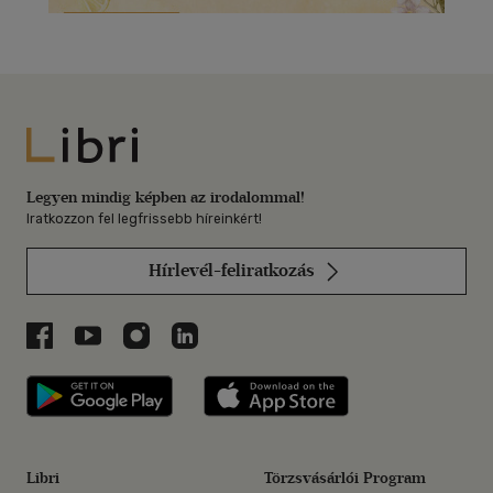
Libri
Legyen mindig képben az irodalommal!
Iratkozzon fel legfrissebb híreinkért!
Hírlevél-feliratkozás
Libri a Facebookon
Libri a Youtube-on
Libri az Instagramon
Libri a LinkedInen
Libri applikáció Szerezd meg: Google P
Libri applikáció 
Libri
Törzsvásárlói Program