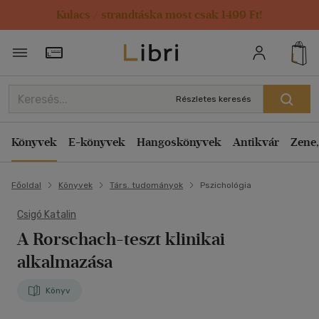
Kulacs / strandtáska most csak 1499 Ft!
Törzsvásárlói Kártya adatai
Részletes keresés
Könyvek
E-könyvek
Hangoskönyvek
Antikvár
Zene,
Főoldal
Könyvek
Társ. tudományok
Pszichológia
Csigó Katalin
A Rorschach-teszt klinikai
alkalmazása
Könyv