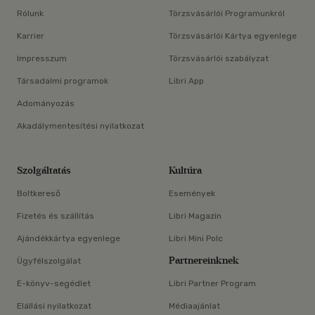
Rólunk
Törzsvásárlói Programunkról
Karrier
Törzsvásárlói Kártya egyenlege
Impresszum
Törzsvásárlói szabályzat
Társadalmi programok
Libri App
Adományozás
Akadálymentesítési nyilatkozat
Szolgáltatás
Kultúra
Boltkereső
Események
Fizetés és szállítás
Libri Magazin
Ajándékkártya egyenlege
Libri Mini Polc
Partnereinknek
Ügyfélszolgálat
E-könyv-segédlet
Libri Partner Program
Elállási nyilatkozat
Médiaajánlat