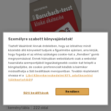
Személyre szabott könyvajánlatok!
Tisztelt Vásárlónk! Annak érdekében, hogy az ízléséhez minél
közelebb álló könyveket tudjunk a figyelmébe ajánlani, arra kérjük,
hogy fogadja el az ehhez szükséges cookie-kat a „Rendben” gomb
megnyomásával. Ennek hiányában weboldalunk csak a weboldal
használata szempontjából legszükségesebb cookie-kat telepíti a
böngészőjébe, de cookie-preferenciáit később is bármikor
módosíthatja a Süti beállítások menüpontban. További részletekért
olvassa el a
Libri Könyvkereskedelmi Kft. adatkezelési
tájékoztatóját
!
Kívánságlistához adom
Megosztom
Rendben
Süti beállítások
Medicina Könyvkiadó Zrt.
|
2018
|
magyar nyelvű
|
keménytábla
|
222 oldal