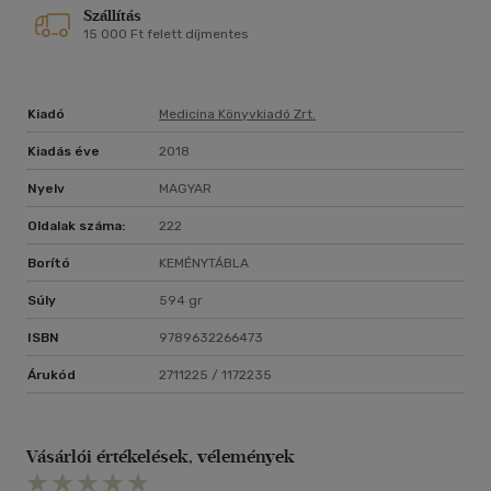
Szállítás
15 000 Ft felett díjmentes
Kiadó
Medicina Könyvkiadó Zrt.
Kiadás éve
2018
Nyelv
MAGYAR
Oldalak száma:
222
Borító
KEMÉNYTÁBLA
Súly
594 gr
ISBN
9789632266473
Árukód
2711225 / 1172235
Vásárlói értékelések, vélemények