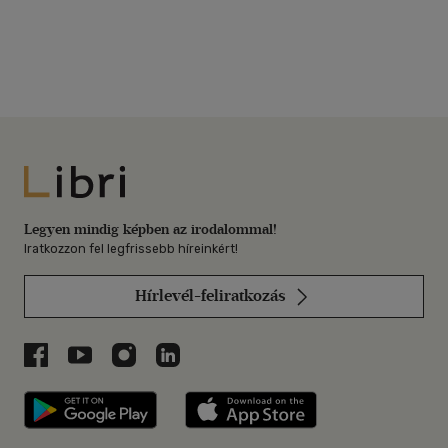
Libri
Legyen mindig képben az irodalommal!
Iratkozzon fel legfrissebb híreinkért!
Hírlevél-feliratkozás
Libri a Facebookon
Libri a Youtube-on
Libri az Instagramon
Libri a LinkedInen
Libri applikáció Szerezd meg: Google P
Libri applikáció 