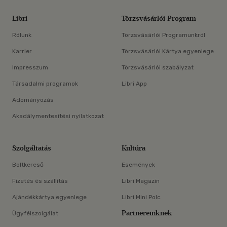
Libri
Törzsvásárlói Program
Rólunk
Törzsvásárlói Programunkról
Karrier
Törzsvásárlói Kártya egyenlege
Impresszum
Törzsvásárlói szabályzat
Társadalmi programok
Libri App
Adományozás
Akadálymentesítési nyilatkozat
Szolgáltatás
Kultúra
Boltkereső
Események
Fizetés és szállítás
Libri Magazin
Ajándékkártya egyenlege
Libri Mini Polc
Partnereinknek
Ügyfélszolgálat