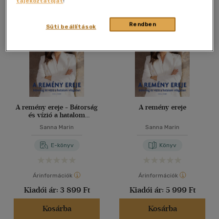
tájékoztatóját
!
Összesen
2
db
40 db / oldal
Rendben
Süti beállítások
Alkalmaz
A remény ereje - Bátorság
A remény ereje
és vízió a hatalom
világában
Sanna Marin
Sanna Marin
E-könyv
Könyv
Árinformációk
Árinformációk
Kiadói ár:
3 899 Ft
Kiadói ár:
5 999 Ft
Kosárba
Kosárba