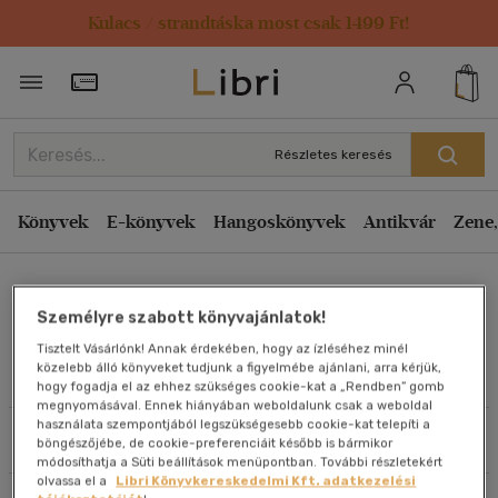
Kulacs / strandtáska most csak 1499 Ft!
Rendezés
Törzsvásárlói Kártya adatai
Rendezés
Kiadás éve szerint csökkenő
Részletes keresés
Kiadás éve szerint növekvő
Ár szerint csökkenő
Könyvek
E-könyvek
Hangoskönyvek
Antikvár
Zene,
Ár szerint növekvő
Sanna Marin
Eladott darabszám szerint csökkenő
Személyre szabott könyvajánlatok!
Eladott darabszám szerint növekvő
Tisztelt Vásárlónk! Annak érdekében, hogy az ízléséhez minél
Cím szerint A-Z
közelebb álló könyveket tudjunk a figyelmébe ajánlani, arra kérjük,
Művei
hogy fogadja el az ehhez szükséges cookie-kat a „Rendben” gomb
Szerző szerint A-Z
megnyomásával. Ennek hiányában weboldalunk csak a weboldal
használata szempontjából legszükségesebb cookie-kat telepíti a
Szűrés
Rendezés
böngészőjébe, de cookie-preferenciáit később is bármikor
Megjelenítés
módosíthatja a Süti beállítások menüpontban. További részletekért
olvassa el a
Libri Könyvkereskedelmi Kft. adatkezelési
20 db / oldal