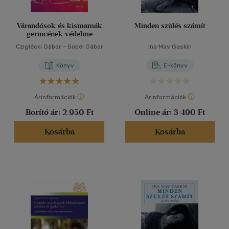
Várandósok és kismamák
Minden szülés számít
gerincének védelme
Cziglécki Gábor
-
Sobel Gábor
Ina May Gaskin
Könyv
E-könyv
Árinformációk
Árinformációk
Borító ár:
2 950 Ft
Online ár:
3 490 Ft
Kosárba
Kosárba