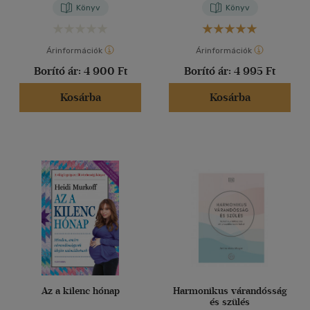
Könyv
Könyv
Árinformációk
Árinformációk
Borító ár:
4 900 Ft
Borító ár:
4 995 Ft
Kosárba
Kosárba
Az a kilenc hónap
Harmonikus várandósság
és szülés