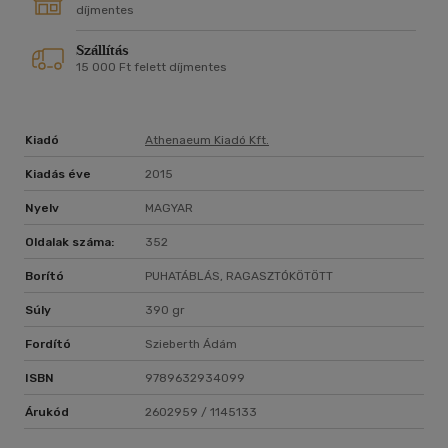
díjmentes
Szállítás
15 000 Ft felett díjmentes
Kiadó
Athenaeum Kiadó Kft.
Kiadás éve
2015
Nyelv
MAGYAR
Oldalak száma:
352
Borító
PUHATÁBLÁS, RAGASZTÓKÖTÖTT
Súly
390 gr
Fordító
Szieberth Ádám
ISBN
9789632934099
Árukód
2602959 / 1145133