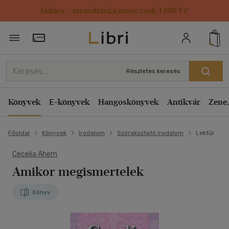
Kulacs / strandtáska most csak 1499 Ft!
Törzsvásárlói Kártya adatai
Részletes keresés
Könyvek
E-könyvek
Hangoskönyvek
Antikvár
Zene,
Főoldal
Könyvek
Irodalom
Szórakoztató irodalom
Lektűr
Cecelia Ahern
Amikor megismertelek
Könyv