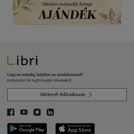
Libri
Legyen mindig képben az irodalommal!
Iratkozzon fel legfrissebb híreinkért!
Hírlevél-feliratkozás
Libri a Facebookon
Libri a Youtube-on
Libri az Instagramon
Libri a LinkedInen
Libri applikáció Szerezd meg: Google P
Libri applikáció 