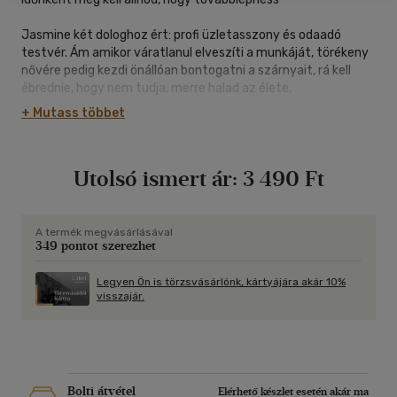
Jasmine két dologhoz ért: profi üzletasszony és odaadó
testvér. Ám amikor váratlanul elveszíti a munkáját, törékeny
nővére pedig kezdi önállóan bontogatni a szárnyait, rá kell
ébrednie, hogy nem tudja, merre halad az élete.
Álmatlan éjszakáin az ablakból figyeli a szomszéd sztár-DJ és
+ Mutass többet
családapa részeg randalírozását: Matt is munkanélkülivé vált,
amikor a talkshow-jában egy szilveszteri pajzán tréfa nem
úgy sült el, ahogy tervezte.
Utolsó ismert ár:
3 490 Ft
Jasmine-nek minden oka megvan rá, hogy utálja Mattet, és
úgy tűnik, az érzés kölcsönös, a két ember útjai azonban
visszavonhatatlanul keresztezték egymást. Az évszakok
múlásával pedig nem csak a kertészkedésbe temetkező
A termék megvásárlásával
349 pontot szerezhet
Jasmine udvara lesz egyre pompázatosabb: egy
valószerűtlen barátság és egy bimbózó szerelem is
bekopogtat hősnőnk ajtaján.
Legyen Ön is törzsvásárlónk, kártyájára akár 10%
visszajár.
Cecelia Ahern legújabb története elgondolkodtató, bájos és
felemelő, megnevettet és könnyekre fakaszt, és legfőképp
emlékeztet minket arra, hogy az életet élni érdemes.
Bolti átvétel
Elérhető készlet esetén akár ma