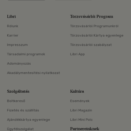
Libri
Törzsvásárlói Program
Rólunk
Törzsvásárlói Programunkról
Karrier
Törzsvásárlói Kártya egyenlege
Impresszum
Törzsvásárlói szabályzat
Társadalmi programok
Libri App
Adományozás
Akadálymentesítési nyilatkozat
Szolgáltatás
Kultúra
Boltkereső
Események
Fizetés és szállítás
Libri Magazin
Ajándékkártya egyenlege
Libri Mini Polc
Partnereinknek
Ügyfélszolgálat