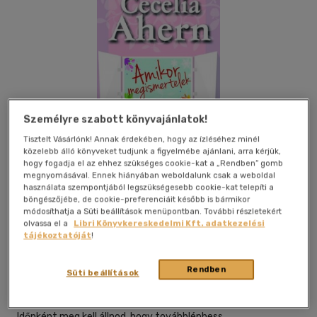
Személyre szabott könyvajánlatok!
Tisztelt Vásárlónk! Annak érdekében, hogy az ízléséhez minél
közelebb álló könyveket tudjunk a figyelmébe ajánlani, arra kérjük,
hogy fogadja el az ehhez szükséges cookie-kat a „Rendben” gomb
megnyomásával. Ennek hiányában weboldalunk csak a weboldal
használata szempontjából legszükségesebb cookie-kat telepíti a
böngészőjébe, de cookie-preferenciáit később is bármikor
módosíthatja a Süti beállítások menüpontban. További részletekért
Kívánságlistához adom
Megosztom
olvassa el a
Libri Könyvkereskedelmi Kft. adatkezelési
tájékoztatóját
!
Rendben
Athenaeum Kiadó Kft.
|
2015
|
magyar nyelvű
|
puhatáblás,
Süti beállítások
ragasztókötött
|
352 oldal
Időnként meg kell állnod, hogy továbbléphess