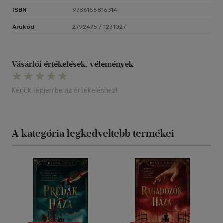
ISBN
9786155816314
Árukód
2792475 / 1231027
Vásárlói értékelések, vélemények
Kérjük, lépjen be az értékeléshez!
A kategória legkedveltebb termékei