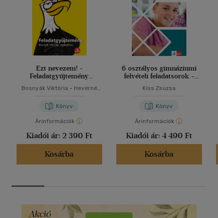
Ezt nevezem! -
6 osztályos gimnáziumi
Feladatgyűjtemény
felvételi feladatsorok -
Bosnyák Viktória
Matematika
Bosnyák Viktória
-
Hevérné
Kiss Zsuzsa
regényéhez
Kanyó Andrea
Könyv
Könyv
Árinformációk
Árinformációk
Kiadói ár:
2 390 Ft
Kiadói ár:
4 490 Ft
Kosárba
Kosárba