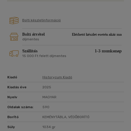
homályából. Vajon hogyan alakítja, befolyásolja a misztikus
tárgy a két főszereplő család sorsát? Miként élik meg hőseink
az ősi és az új hit összeütközését, az országot sújtó külső
Bolti készletinformáció
támadásokat és belső viszályokat? Hogyan épülnek,
küzdenek és gyarapodnak a Duna két partján álló, egymással
folyamatosan kacérkodó települések? A regény ezekre a
Bolti átvétel
Elérhető készlet esetén akár ma
kérdésekre úgy adja meg a választ, hogy közben számos
díjmentes
olyan titok is feltárul, amely az első kötetben még rejtve
maradt.
Szállítás
1-3 munkanap
15 000 Ft felett díjmentes
Kiadó
Historycum Kiadó
Kiadás éve
2025
Nyelv
MAGYAR
Oldalak száma:
590
Borító
KEMÉNYTÁBLA, VÉDŐBORÍTÓ
Súly
1034 gr