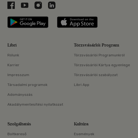
Libri a Facebookon
Libri a Youtube-on
Libri az Instagramon
Libri a LinkedInen
Libri applikáció Szerezd meg: Google P
Libri applikáció 
Libri
Törzsvásárlói Program
Rólunk
Törzsvásárlói Programunkról
Karrier
Törzsvásárlói Kártya egyenlege
Impresszum
Törzsvásárlói szabályzat
Társadalmi programok
Libri App
Adományozás
Akadálymentesítési nyilatkozat
Szolgáltatás
Kultúra
Boltkereső
Események