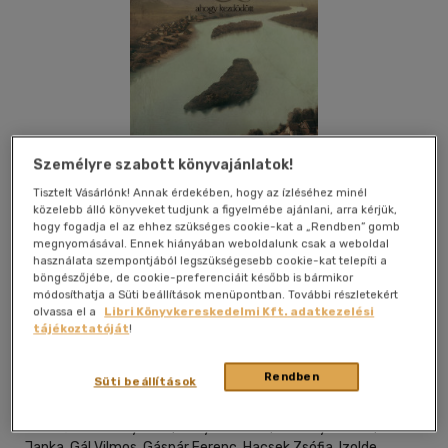
Személyre szabott könyvajánlatok!
Tisztelt Vásárlónk! Annak érdekében, hogy az ízléséhez minél
közelebb álló könyveket tudjunk a figyelmébe ajánlani, arra kérjük,
hogy fogadja el az ehhez szükséges cookie-kat a „Rendben” gomb
megnyomásával. Ennek hiányában weboldalunk csak a weboldal
használata szempontjából legszükségesebb cookie-kat telepíti a
böngészőjébe, de cookie-preferenciáit később is bármikor
Kívánságlistához adom
Megosztom
módosíthatja a Süti beállítások menüpontban. További részletekért
olvassa el a
Libri Könyvkereskedelmi Kft. adatkezelési
tájékoztatóját
!
Historycum Kiadó
|
2025
|
magyar nyelvű
|
keménytábla,
Rendben
Süti beállítások
védőborító
|
590 oldal
Szerzők: Bakóczy Sára, Bányai D. Ilona, Cselenyák Imre, Fábián
Janka, Gál Vilmos, Gáspár Ferenc, Hacsek Zsófia, Izolde