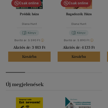
Csak online
Csak online
Prédák háza
Ragadozók Háza
Diana Hunt
Diana Hunt
Könyv
Könyv
Borító ár:
5 590 Ft
Borító ár:
5 890 Ft
Akciós ár:
3 913 Ft
Akciós ár:
4 123 Ft
Kosárba
Kosárba
Új megjelenések