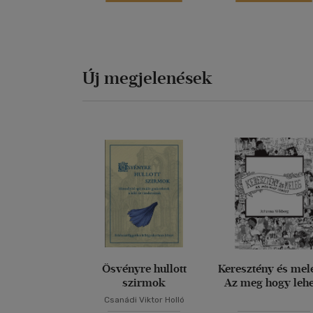
Új megjelenések
Ösvényre hullott
Keresztény és mel
szirmok
Az meg hogy leh
Csanádi Viktor Holló