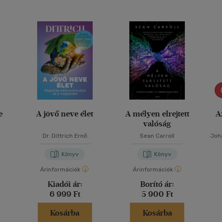
e
A jövő neve élet
A mélyen elrejtett
A
valóság
Dr. Dittrich Ernő
Sean Carroll
Joh
Könyv
Könyv
Árinformációk
Árinformációk
Kiadói ár:
Borító ár:
6 999 Ft
5 900 Ft
Kosárba
Kosárba