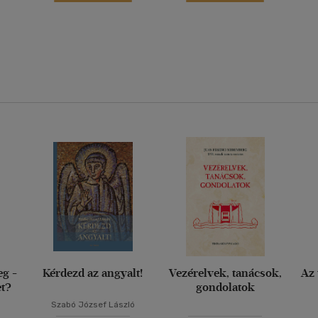
eg -
Kérdezd az angyalt!
Vezérelvek, tanácsok,
Az 
et?
gondolatok
Szabó József László