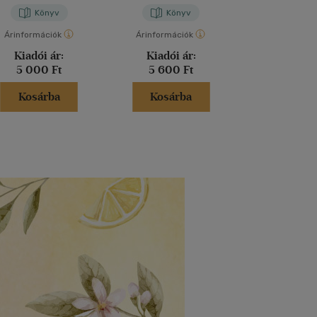
Könyv
Könyv
Kön
Árinformációk
Árinformációk
Árinformáci
Kiadói ár:
Kiadói ár:
Kiadói 
5 000 Ft
5 600 Ft
7 800 
Kosárba
Kosárba
Kosár