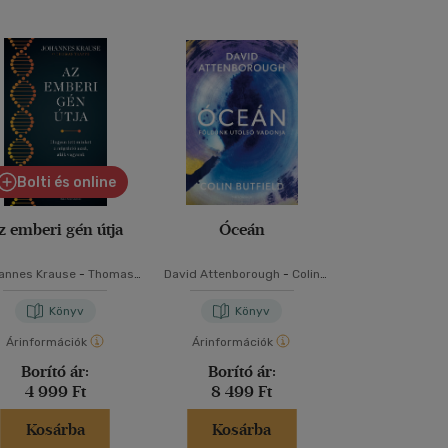
Bolti és online
z emberi gén útja
Óceán
A bolygó
annes Krause
-
Thomas
David Attenborough
-
Colin
Kevin Tra
Trappe
Butfield
Könyv
Könyv
Kön
Árinformációk
Árinformációk
Árinformáci
Borító ár:
Borító ár:
Kiadói 
4 999 Ft
8 499 Ft
5 999 
Kosárba
Kosárba
Kosár