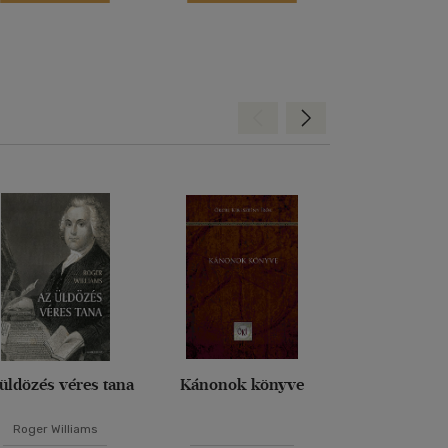
Hátra
Előre
üldözés véres tana
Kánonok könyve
Véges és ör
Roger Williams
Edith St