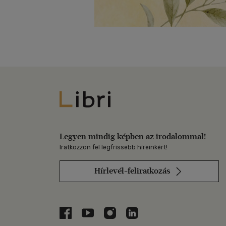
Libri
Legyen mindig képben az irodalommal!
Iratkozzon fel legfrissebb híreinkért!
Hírlevél-feliratkozás
Libri a Facebookon
Libri a Youtube-on
Libri az Instagramon
Libri a LinkedInen