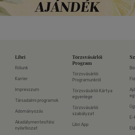
Libri
Törzsvásárlói
Sz
Program
Rólunk
Bo
Törzsvásárlói
Karrier
Fi
Programunkról
Impresszum
Aj
Törzsvásárlói Kártya
eg
egyenlege
Társadalmi programok
Üg
Törzsvásárlói
Adományozás
szabályzat
E-
Akadálymentesítési
Libri App
nyilatkozat
El