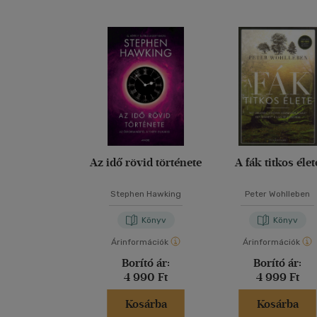
Az idő rövid története
A fák titkos élet
Stephen Hawking
Peter Wohlleben
Könyv
Könyv
Árinformációk
Árinformációk
Borító ár:
Borító ár:
4 990 Ft
4 999 Ft
Kosárba
Kosárba