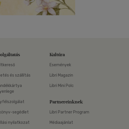
olgáltatás
Kultúra
ltkereső
Események
zetés és szállítás
Libri Magazin
ándékkártya
Libri Mini Polc
yenlege
Partnereinknek
yfélszolgálat
könyv-segédlet
Libri Partner Program
állási nyilatkozat
Médiaajánlat