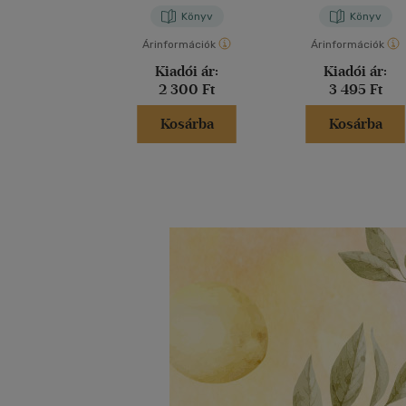
Könyv
Könyv
Árinformációk
Árinformációk
Kiadói ár:
Kiadói ár:
2 300 Ft
3 495 Ft
Kosárba
Kosárba