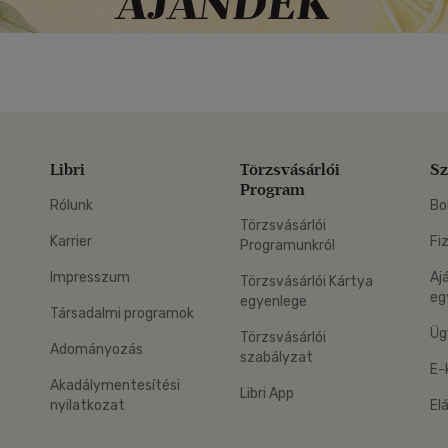
Libri
Törzsvásárlói
Sz
Program
Rólunk
Bo
Törzsvásárlói
Karrier
Fi
Programunkról
Impresszum
Aj
Törzsvásárlói Kártya
eg
egyenlege
Társadalmi programok
Üg
Törzsvásárlói
Adományozás
szabályzat
E-
Akadálymentesítési
Libri App
nyilatkozat
El