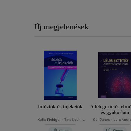
Új megjelenések
Infúziók és injekciók
A lélegeztetés elmé
és gyakorlata
Katja Fiebiger
-
Tina Koch
-
Gál János
-
Lorx Andr
Andreas Schubert
Valkó Luca
Könyv
Könyv