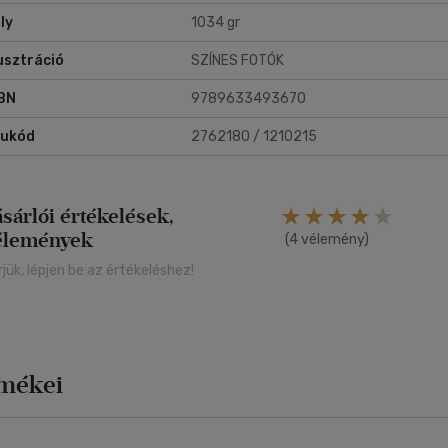
ly
1034 gr
lusztráció
SZÍNES FOTÓK
BN
9789633493670
rukód
2762180 / 1210215
ásárlói értékelések,
élemények
(4 vélemény)
rjük, lépjen be az értékeléshez!
rmékei