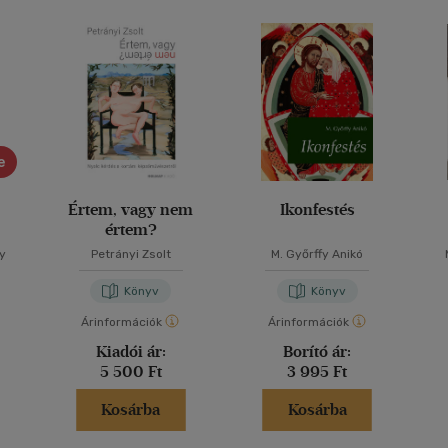
e
Értem, vagy nem
Ikonfestés
értem?
y
Petrányi Zsolt
M. Győrffy Anikó
Könyv
Könyv
Árinformációk
Árinformációk
Kiadói ár:
Borító ár:
5 500 Ft
3 995 Ft
Kosárba
Kosárba