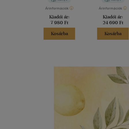
Árinformációk
Árinformációk
Kiadói ár:
Kiadói ár:
7 980 Ft
24 690 Ft
Kosárba
Kosárba