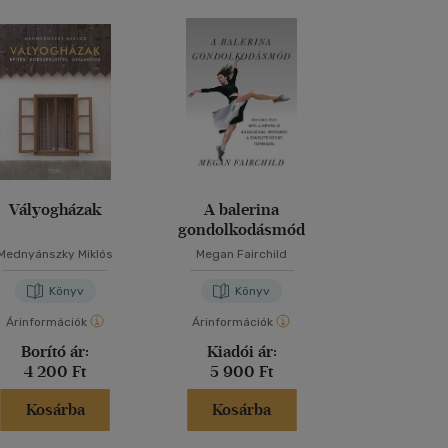
Vályogházak
A balerina
Ezt a könyv
gondolkodásmód
elolvasnod,
fotókat akarsz
Mednyánszky Miklós
Megan Fairchild
Henry Car
Könyv
Könyv
Kön
Árinformációk
Árinformációk
Árinformáci
Borító ár:
Kiadói ár:
Borító 
4 200 Ft
5 900 Ft
6 995 
Kosárba
Kosárba
Kosár