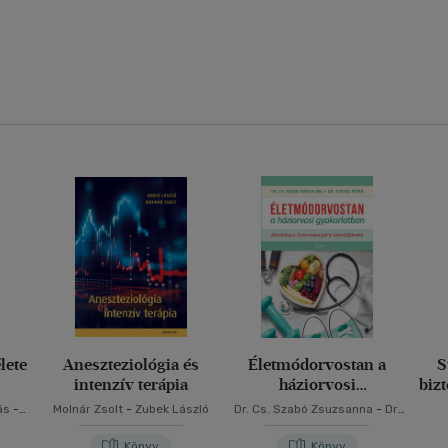
lete
Aneszteziológia és
Életmódorvostan a
S
intenzív terápia
háziorvosi
biz
gyakorlatban
ás
-
Molnár Zsolt
-
Zubek László
Dr. Cs. Szabó Zsuzsanna
-
Dr.
Torzsa Péter
Könyv
Könyv