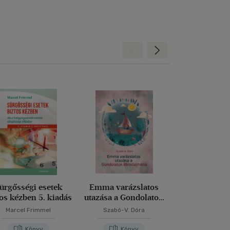
Hátra
Előre
ürgősségi esetek
Emma varázslatos
A trau
tos kézben 5. kiadás
utazása a Gondolatok
Birodalmába
Marcel Frimmel
Szabó-V. Dóra
Sárvári Gy
Könyv
Könyv
Kön