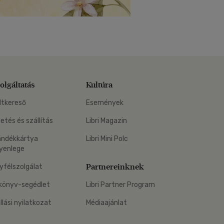
olgáltatás
Kultúra
ltkereső
Események
zetés és szállítás
Libri Magazin
ándékkártya
Libri Mini Polc
yenlege
Partnereinknek
yfélszolgálat
könyv-segédlet
Libri Partner Program
állási nyilatkozat
Médiaajánlat