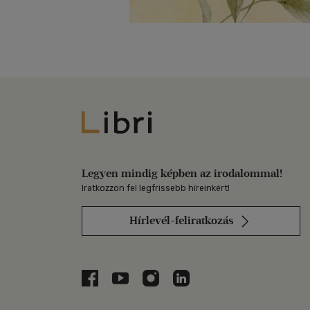
Libri
Legyen mindig képben az irodalommal!
Iratkozzon fel legfrissebb híreinkért!
Hírlevél-feliratkozás
Libri a Facebookon
Libri a Youtube-on
Libri az Instagramon
Libri a LinkedInen