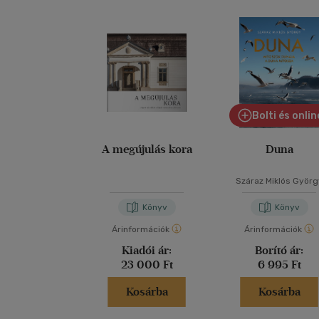
Bolti és onlin
A megújulás kora
Duna
Száraz Miklós Györg
Könyv
Könyv
Árinformációk
Árinformációk
Kiadói ár:
Borító ár:
23 000 Ft
6 995 Ft
Kosárba
Kosárba