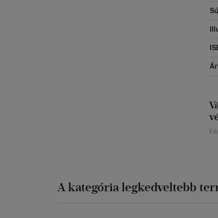
Sú
Il
IS
Á
V
v
Ké
A kategória legkedveltebb te