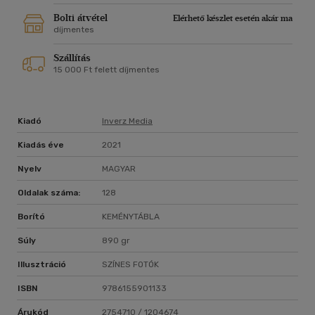
kivitelű kötetben.
Bolti átvétel
Elérhető készlet esetén akár ma
díjmentes
Szállítás
15 000 Ft felett díjmentes
Kiadó
Inverz Media
Kiadás éve
2021
Nyelv
MAGYAR
Oldalak száma:
128
Borító
KEMÉNYTÁBLA
Súly
890 gr
Illusztráció
SZÍNES FOTÓK
ISBN
9786155901133
Árukód
2754710 / 1204674