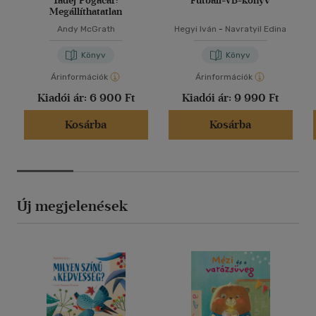
Tadej Pogačar:
Futball-VB-könyv
Megállíthatatlan
Andy McGrath
Hegyi Iván
-
Navratyil Edina
Könyv
Könyv
Árinformációk
Árinformációk
Kiadói ár:
6 900 Ft
Kiadói ár:
9 990 Ft
Kosárba
Kosárba
Új megjelenések