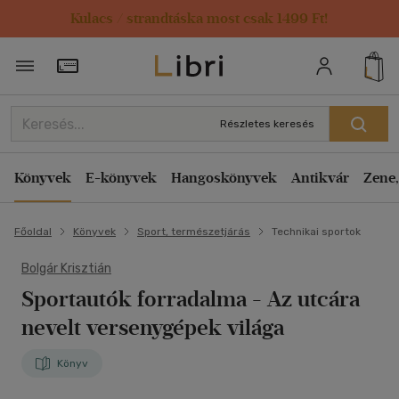
Kulacs / strandtáska most csak 1499 Ft!
Törzsvásárlói Kártya adatai
Részletes keresés
Könyvek
E-könyvek
Hangoskönyvek
Antikvár
Zene,
Főoldal
Könyvek
Sport, természetjárás
Technikai sportok
Bolgár Krisztián
Sportautók forradalma
- Az utcára
nevelt versenygépek világa
Könyv