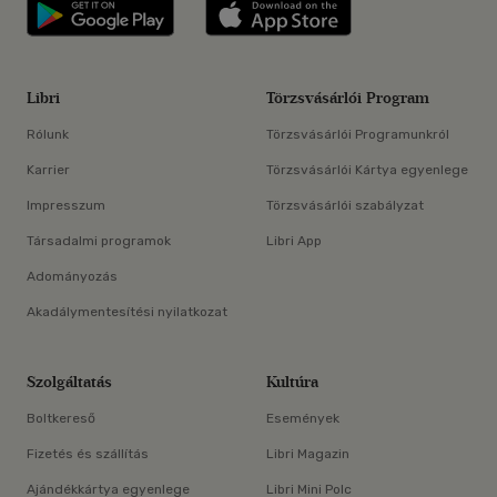
Libri applikáció Szerezd meg: Google P
Libri applikáció 
Libri
Törzsvásárlói Program
Rólunk
Törzsvásárlói Programunkról
Karrier
Törzsvásárlói Kártya egyenlege
Impresszum
Törzsvásárlói szabályzat
Társadalmi programok
Libri App
Adományozás
Akadálymentesítési nyilatkozat
Szolgáltatás
Kultúra
Boltkereső
Események
Fizetés és szállítás
Libri Magazin
Ajándékkártya egyenlege
Libri Mini Polc