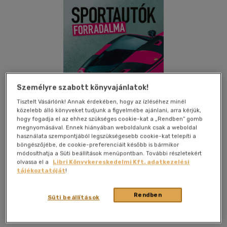
Személyre szabott könyvajánlatok!
Tisztelt Vásárlónk! Annak érdekében, hogy az ízléséhez minél
közelebb álló könyveket tudjunk a figyelmébe ajánlani, arra kérjük,
hogy fogadja el az ehhez szükséges cookie-kat a „Rendben” gomb
megnyomásával. Ennek hiányában weboldalunk csak a weboldal
használata szempontjából legszükségesebb cookie-kat telepíti a
böngészőjébe, de cookie-preferenciáit később is bármikor
módosíthatja a Süti beállítások menüpontban. További részletekért
olvassa el a
Libri Könyvkereskedelmi Kft. adatkezelési
tájékoztatóját
!
Kívánságlistához adom
Megosztom
Rendben
Süti beállítások
Inverz Media
|
2021
|
magyar nyelvű
|
keménytábla
|
128
oldal