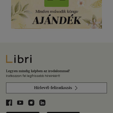
Libri
Legyen mindig képben az irodalommal!
Iratkozzon fel legfrissebb híreinkért!
Hírlevél-feliratkozás
Libri a Facebookon
Libri a Youtube-on
Libri az Instagramon
Libri a LinkedInen