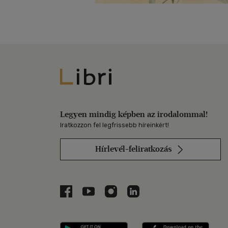
Libri
Legyen mindig képben az irodalommal!
Iratkozzon fel legfrissebb híreinkért!
Hírlevél-feliratkozás
Libri a Facebookon
Libri a Youtube-on
Libri az Instagramon
Libri a LinkedInen
Libri applikáció Szerezd m
Libri