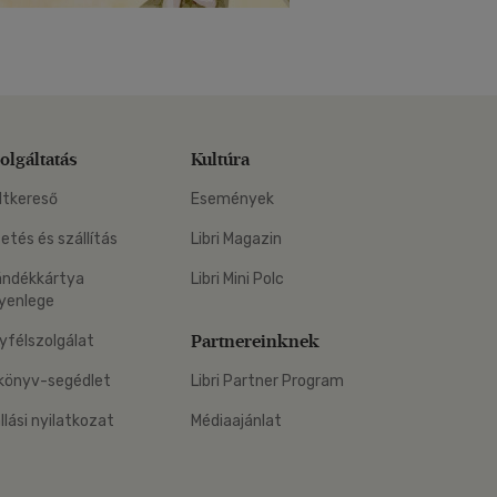
olgáltatás
Kultúra
ltkereső
Események
zetés és szállítás
Libri Magazin
ándékkártya
Libri Mini Polc
yenlege
Partnereinknek
yfélszolgálat
könyv-segédlet
Libri Partner Program
állási nyilatkozat
Médiaajánlat