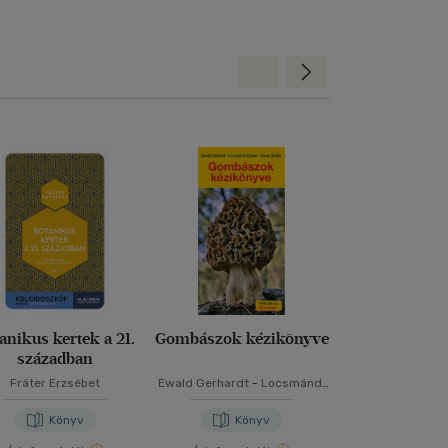
Hátra
Előre
anikus kertek a 21.
Gombászok kézikönyve
Gombai
században
Fráter Erzsébet
Ewald Gerhardt
-
Locsmándi
Dr. Cserey 
Csaba
-
Vasas Gizella
Könyv
Könyv
Kön