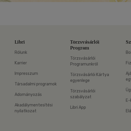
Libri
Törzsvásárlói
Sz
Program
Rólunk
Bo
Törzsvásárlói
Karrier
Fi
Programunkról
Impresszum
Aj
Törzsvásárlói Kártya
eg
egyenlege
Társadalmi programok
Üg
Törzsvásárlói
Adományozás
szabályzat
E-
Akadálymentesítési
Libri App
nyilatkozat
El
eg: Google Play
 applikáció Letölthető az App Store-ból