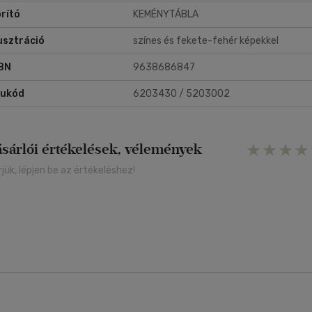
rító
KEMÉNYTÁBLA
lusztráció
színes és fekete-fehér képekkel
BN
9638686847
rukód
6203430 / 5203002
ásárlói értékelések, vélemények
rjük, lépjen be az értékeléshez!