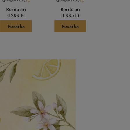
Árinformációk
Árinformációk
Árinformáci
Borító ár:
Borító ár:
Borító 
4 299 Ft
11 995 Ft
3 300 
Kosárba
Kosárba
Kosár