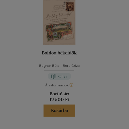
Boldog békeidők
Bognár Béla
-
Bors Géza
Könyv
Árinformációk
Borító ár:
12 500 Ft
Kosárba