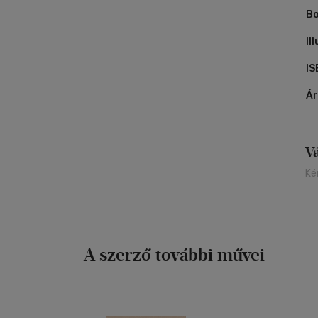
Bo
Il
IS
Á
V
Ké
A szerző további művei