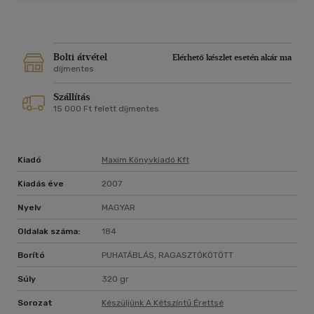
Bolti átvétel
Elérhető készlet esetén akár ma
díjmentes
Szállítás
15 000 Ft felett díjmentes
Kiadó
Maxim Könyvkiadó Kft
Kiadás éve
2007
Nyelv
MAGYAR
Oldalak száma:
184
Borító
PUHATÁBLÁS, RAGASZTÓKÖTÖTT
Súly
320 gr
Sorozat
Készüljünk A Kétszíntű Érettsé