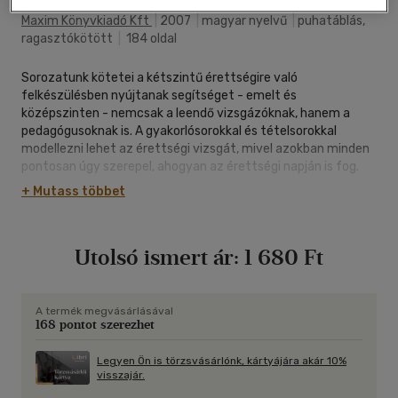
Maxim Könyvkiadó Kft
|
2007
|
magyar nyelvű
|
puhatáblás,
ragasztókötött
|
184 oldal
Sorozatunk kötetei a kétszintű érettségire való
felkészülésben nyújtanak segítséget - emelt és
középszinten - nemcsak a leendő vizsgázóknak, hanem a
pedagógusoknak is. A gyakorlósorokkal és tételsorokkal
modellezni lehet az érettségi vizsgát, mivel azokban minden
pontosan úgy szerepel, ahogyan az érettségi napján is fog.
Gyakorló, az érettségi rendszerét és követelményeit
+ Mutass többet
pontosan ismerő középiskolai tanárok, multiplikátorok
állították össze a kipróbált feladatlapokat és tételsorokat
angol nyelvből, biológiából, fizikából, földrajzból,
Utolsó ismert ár:
1 680 Ft
informatikából, kémiából, matematikából, magyar nyelv és
irodalomból, német nyelvből és történelemből. A biológia, a
fizika és a nyelvi érettségire felkészítő kötetek az írásbeli
feladatsorok mellett szóbeli vizsgafeladatokat is
A termék megvásárlásával
168 pontot szerezhet
tartalmaznak, a nyelvi feladatsorok hanganyaga pedig a CD-
mellékleten található meg.
Legyen Ön is törzsvásárlónk, kártyájára akár 10%
visszajár.