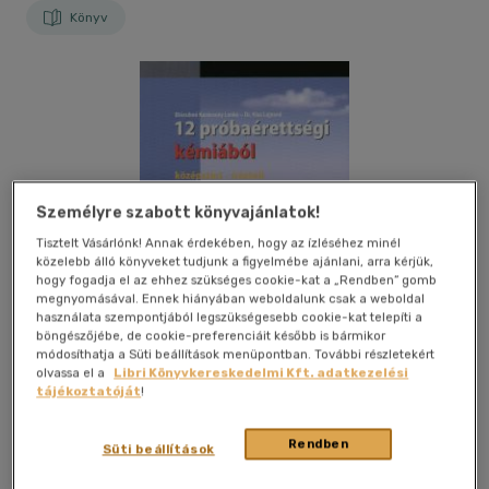
Könyv
Személyre szabott könyvajánlatok!
Tisztelt Vásárlónk! Annak érdekében, hogy az ízléséhez minél
közelebb álló könyveket tudjunk a figyelmébe ajánlani, arra kérjük,
hogy fogadja el az ehhez szükséges cookie-kat a „Rendben” gomb
megnyomásával. Ennek hiányában weboldalunk csak a weboldal
használata szempontjából legszükségesebb cookie-kat telepíti a
böngészőjébe, de cookie-preferenciáit később is bármikor
módosíthatja a Süti beállítások menüpontban. További részletekért
olvassa el a
Libri Könyvkereskedelmi Kft. adatkezelési
tájékoztatóját
!
Kívánságlistához adom
Megosztom
Rendben
Süti beállítások