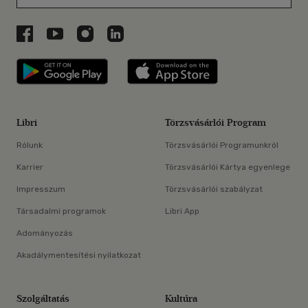
Libri a Facebookon
Libri a Youtube-on
Libri az Instagramon
Libri a LinkedInen
Libri applikáció Szerezd meg: Google P
Libri applikáció 
Libri
Törzsvásárlói Program
Rólunk
Törzsvásárlói Programunkról
Karrier
Törzsvásárlói Kártya egyenlege
Impresszum
Törzsvásárlói szabályzat
Társadalmi programok
Libri App
Adományozás
Akadálymentesítési nyilatkozat
Szolgáltatás
Kultúra