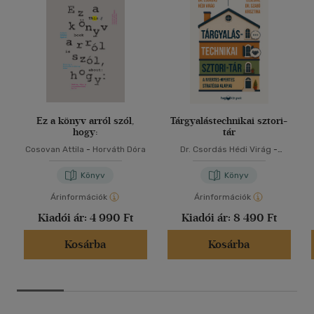
Ez a könyv arról szól,
Tárgyalástechnikai sztori-
hogy:
tár
Cosovan Attila
-
Horváth Dóra
Dr. Csordás Hédi Virág
-
Ecsediné Dr. Szabó Krisztina
Könyv
Könyv
Árinformációk
Árinformációk
Kiadói ár:
4 990 Ft
Kiadói ár:
8 490 Ft
Kosárba
Kosárba