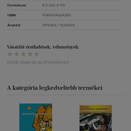
Formátum
B 5 250 X 175
ISBN
9789639624283
Árukód
2119326 / 1020005
Vásárlói értékelések, vélemények
Kérjük, lépjen be az értékeléshez!
A kategória legkedveltebb termékei