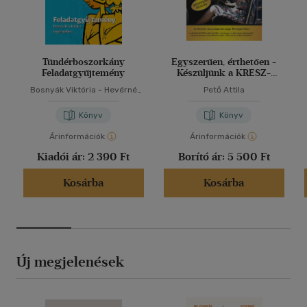
Tündérboszorkány
Egyszerűen, érthetően -
Feladatgyűjtemény
Készüljünk a KRESZ-
vizsgára!
Bosnyák Viktória
-
Hevérné
Pető Attila
Kanyó Andrea
Könyv
Könyv
Árinformációk
Árinformációk
Kiadói ár:
2 390 Ft
Borító ár:
5 500 Ft
Kosárba
Kosárba
Új megjelenések