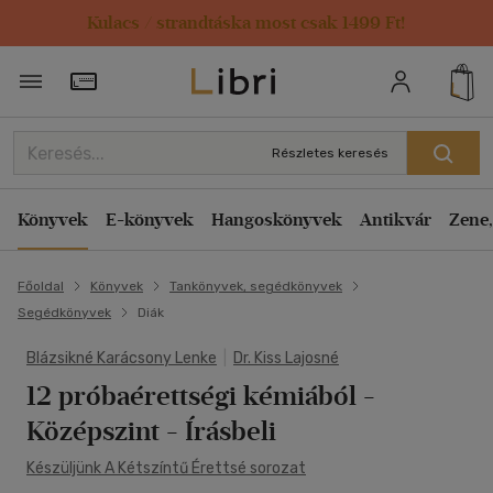
Kulacs / strandtáska most csak 1499 Ft!
Törzsvásárlói Kártya adatai
Részletes keresés
Könyvek
E-könyvek
Hangoskönyvek
Antikvár
Zene,
Főoldal
Könyvek
Tankönyvek, segédkönyvek
Segédkönyvek
Diák
Blázsikné Karácsony Lenke
|
Dr. Kiss Lajosné
12 próbaérettségi kémiából
-
Középszint - Írásbeli
Készüljünk A Kétszíntű Érettsé sorozat