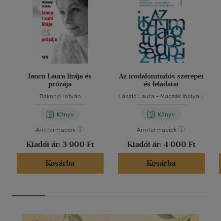
Iancu Laura lírája és
Az irodalomtudós szerepei
prózája
és feladatai
Bakonyi István
László Laura
-
Maczák Ibolya
-
Molnár Krisztina
-
Pataky
Adrienn
Könyv
Könyv
Árinformációk
Árinformációk
Kiadói ár:
3 900 Ft
Kiadói ár:
4 000 Ft
Kosárba
Kosárba