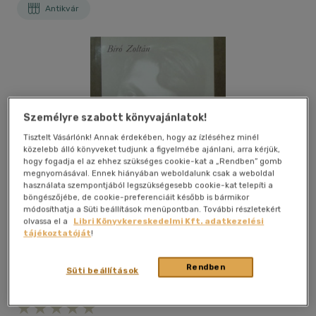
Antikvár
Személyre szabott könyvajánlatok!
Tisztelt Vásárlónk! Annak érdekében, hogy az ízléséhez minél
közelebb álló könyveket tudjunk a figyelmébe ajánlani, arra kérjük,
hogy fogadja el az ehhez szükséges cookie-kat a „Rendben” gomb
megnyomásával. Ennek hiányában weboldalunk csak a weboldal
használata szempontjából legszükségesebb cookie-kat telepíti a
böngészőjébe, de cookie-preferenciáit később is bármikor
módosíthatja a Süti beállítások menüpontban. További részletekért
olvassa el a
Libri Könyvkereskedelmi Kft. adatkezelési
tájékoztatóját
!
Rendben
Süti beállítások
Kívánságlistához adom
Megosztom