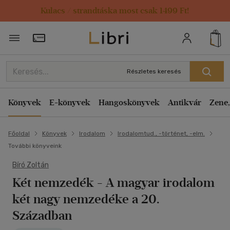
Kulacs / strandtáska most csak 1499 Ft!
Törzsvásárlói Kártya adatai
Részletes keresés
Könyvek
E-könyvek
Hangoskönyvek
Antikvár
Zene,
Főoldal
Könyvek
Irodalom
Irodalomtud., -történet, -elm.
További könyveink
Bíró Zoltán
Két nemzedék
- A magyar irodalom
két nagy nemzedéke a 20.
Században