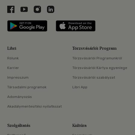
Libri a Facebookon
Libri a Youtube-on
Libri az Instagramon
Libri a LinkedInen
Libri applikáció Szerezd meg: Google P
Libri applikáció 
Libri
Törzsvásárlói Program
Rólunk
Törzsvásárlói Programunkról
Karrier
Törzsvásárlói Kártya egyenlege
Impresszum
Törzsvásárlói szabályzat
Társadalmi programok
Libri App
Adományozás
Akadálymentesítési nyilatkozat
Szolgáltatás
Kultúra