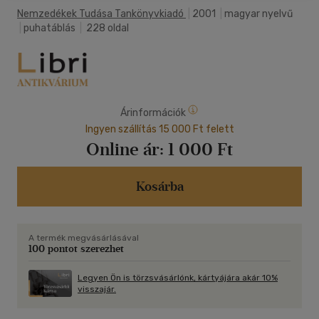
Nemzedékek Tudása Tankönyvkiadó
|
2001
|
magyar nyelvű
|
puhatáblás
|
228 oldal
Árinformációk
Ingyen szállítás 15 000 Ft felett
Online ár:
1 000 Ft
Kosárba
A termék megvásárlásával
100 pontot szerezhet
Legyen Ön is törzsvásárlónk, kártyájára akár 10%
visszajár.