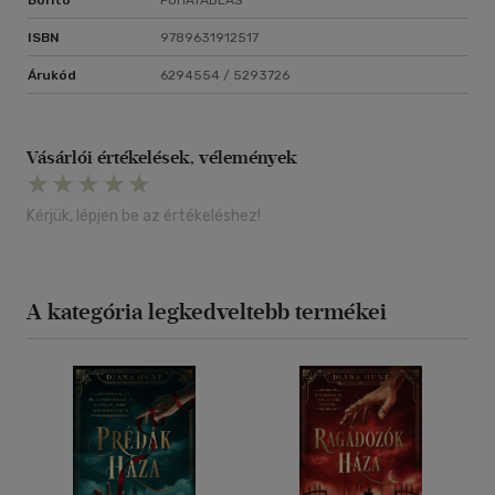
Borító
PUHATÁBLÁS
ISBN
9789631912517
Árukód
6294554 / 5293726
Vásárlói értékelések, vélemények
Kérjük, lépjen be az értékeléshez!
A kategória legkedveltebb termékei