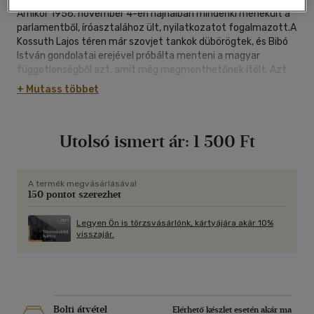
Amikor 1956. november 4-én hajnalban mindenki menekült a
parlamentből, íróasztalához ült, nyilatkozatot fogalmazott.A
Kossuth Lajos téren már szovjet tankok dübörögtek, és Bibó
István gondolatai erejével próbálta menteni a magyar
függetlenségből azt, amit még megmenthetőnek ítélt. Azt
hitte, ha nagyon keveset kér Magyarország számára, azt a
+ Mutass többet
szovjet megszállók nem fogják megtagadni. Tévedett: Ázsia
nem tárgyalt Európával. De Bibó István helytállása
megrendítő példa: barbárok között is lehet valaki magyar és
Utolsó ismert ár:
1 500 Ft
európai.
A termék megvásárlásával
150 pontot szerezhet
Legyen Ön is törzsvásárlónk, kártyájára akár 10%
visszajár.
Bolti átvétel
Elérhető készlet esetén akár ma