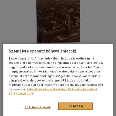
Személyre szabott könyvajánlatok!
Tisztelt Vásárlónk! Annak érdekében, hogy az ízléséhez minél
közelebb álló könyveket tudjunk a figyelmébe ajánlani, arra kérjük,
hogy fogadja el az ehhez szükséges cookie-kat a „Rendben” gomb
megnyomásával. Ennek hiányában weboldalunk csak a weboldal
használata szempontjából legszükségesebb cookie-kat telepíti a
böngészőjébe, de cookie-preferenciáit később is bármikor
módosíthatja a Süti beállítások menüpontban. További részletekért
Kívánságlistához adom
Megosztom
olvassa el a
Libri Könyvkereskedelmi Kft. adatkezelési
tájékoztatóját
!
Holnap Kiadó Kft.
|
2003
|
magyar nyelvű
|
kötve
|
146 oldal
Rendben
Süti beállítások
Bibó István államminiszter volt Nagy Imre kormányában.