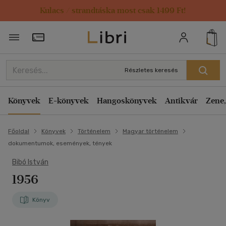
Kulacs / strandtáska most csak 1499 Ft!
Törzsvásárlói Kártya adatai
Részletes keresés
Könyvek
E-könyvek
Hangoskönyvek
Antikvár
Zene,
Főoldal
Könyvek
Történelem
Magyar történelem
dokumentumok, események, tények
Bibó István
1956
Könyv