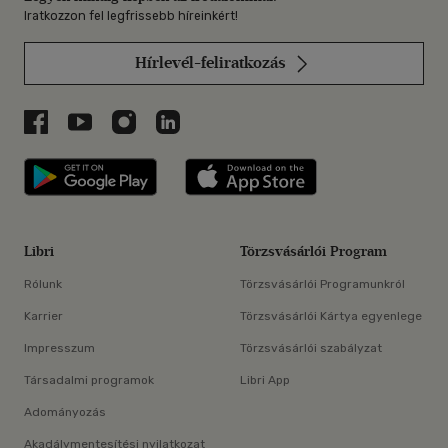
Iratkozzon fel legfrissebb híreinkért!
Hírlevél-feliratkozás
Libri a Facebookon
Libri a Youtube-on
Libri az Instagramon
Libri a LinkedInen
Libri applikáció Szerezd meg: Google P
Libri applikáció 
Libri
Törzsvásárlói Program
Rólunk
Törzsvásárlói Programunkról
Karrier
Törzsvásárlói Kártya egyenlege
Impresszum
Törzsvásárlói szabályzat
Társadalmi programok
Libri App
Adományozás
Akadálymentesítési nyilatkozat