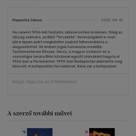
Popovits János
2005. 04. 12.
Ha valamit 1956-ból folytatni, idöszerüsíteni érdemes, föleg az
ifjúság számára, az Bibó "Tervezete". Vevöszolgálati e-mail-
jükre éppen ezért megküldöm szabad felhasználásra a
dolgozatomat: Az emberi jogok humanista modellje.
Tanítómesterem Röczey János, a magyar irodalom és a
szociológia tanára Bibó Istvánnal együtt utolsóként hagyta el
1956-ban a Parlamentet. 1999-ben Budapesten jelentette meg
könyvét: A befejezetlen forradalmat. Ránk vár a befejezése!
Kérjük, lépjen be az értékeléshez!
A szerző további művei