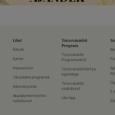
Libri
Törzsvásárlói
Sz
Program
Rólunk
Bo
Törzsvásárlói
Karrier
Fi
Programunkról
Impresszum
Aj
Törzsvásárlói Kártya
eg
egyenlege
Társadalmi programok
Üg
Törzsvásárlói
Adományozás
szabályzat
E-
Akadálymentesítési
Libri App
nyilatkozat
El