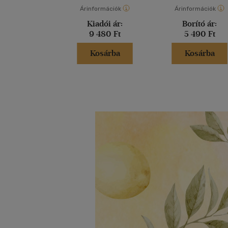
Árinformációk
Árinformációk
Kiadói ár:
Borító ár:
9 480 Ft
5 490 Ft
Kosárba
Kosárba