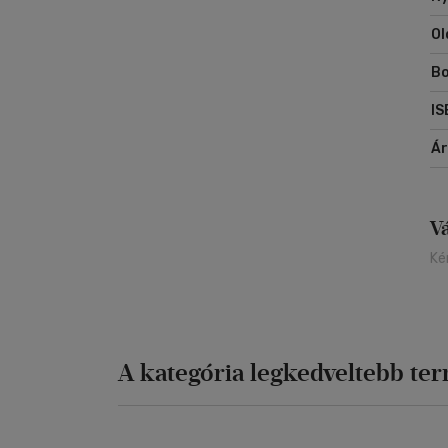
Ol
Bo
IS
Á
V
Ké
A kategória legkedveltebb te