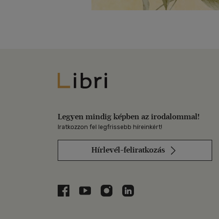
Libri
Legyen mindig képben az irodalommal!
Iratkozzon fel legfrissebb híreinkért!
Hírlevél-feliratkozás
Libri a Facebookon
Libri a Youtube-on
Libri az Instagramon
Libri a LinkedInen