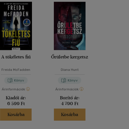
A tökéletes fiú
Őrületbe kergetsz
Lázadó nők 
Freida McFadden
Diana Hunt
Kathryn Sto
Könyv
Könyv
Kön
Árinformációk
Árinformációk
Árinformáci
Kiadói ár:
Borító ár:
Kiadói 
6 599 Ft
4 790 Ft
6 999 
Kosárba
Kosárba
Kosár