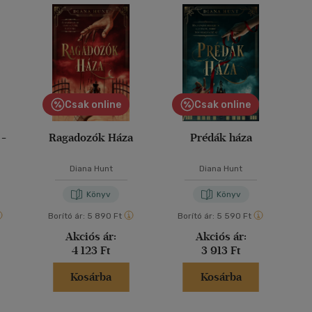
Csak online
Csak online
 -
Ragadozók Háza
Prédák háza
Diana Hunt
Diana Hunt
Könyv
Könyv
Borító ár:
5 890 Ft
Borító ár:
5 590 Ft
Akciós ár:
Akciós ár:
4 123 Ft
3 913 Ft
Kosárba
Kosárba