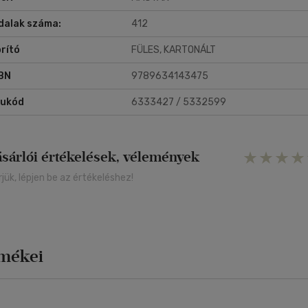
dalak száma:
412
rító
FÜLES, KARTONÁLT
BN
9789634143475
rukód
6333427 / 5332599
ásárlói értékelések, vélemények
rjük, lépjen be az értékeléshez!
rmékei