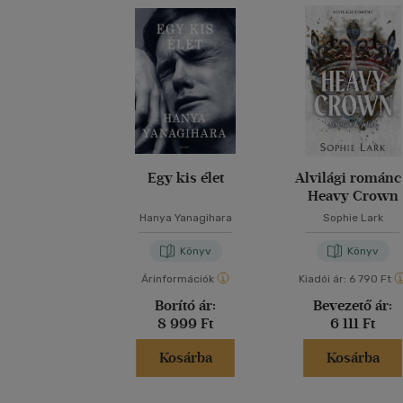
Egy kis élet
Alvilági románc
Heavy Crown
Hanya Yanagihara
Sophie Lark
Könyv
Könyv
Árinformációk
Kiadói ár:
6 790 Ft
Borító ár:
Bevezető ár:
8 999 Ft
6 111 Ft
Kosárba
Kosárba