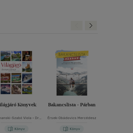
Hátra
Előre
ilágjáró Könyvek
Bakancslista - Párban
Bakancslist
anski-Szabó Viola
-
Dr.
Érsek-Obádovics Mercédesz
Justin Ken
ásy Gyula
-
Gerencsér
ra
-
Jakubinyi Sándor
-
Könyv
Könyv
Kön
Szabó Virág