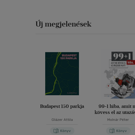
Új megjelenések
Budapest 150 parkja
99+1 hiba, amit 
kövess el az utaz
alatt!
Glázer Attila
Molnár Péter
Könyv
Könyv