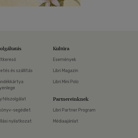
olgáltatás
Kultúra
ltkereső
Események
zetés és szállítás
Libri Magazin
ándékkártya
Libri Mini Polc
yenlege
Partnereinknek
yfélszolgálat
könyv-segédlet
Libri Partner Program
állási nyilatkozat
Médiaajánlat