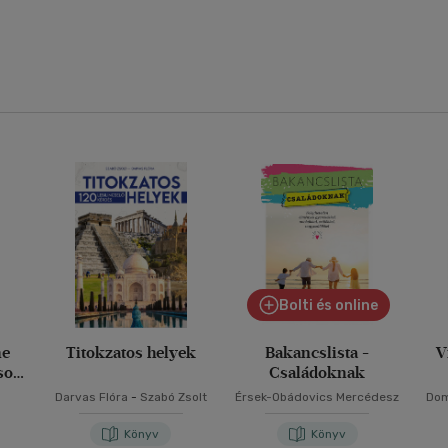
Bolti és online
ne
Titokzatos helyek
Bakancslista -
V
ásod
Családoknak
Darvas Flóra
-
Szabó Zsolt
Érsek-Obádovics Mercédesz
Dom
Alm
Dó
Könyv
Könyv