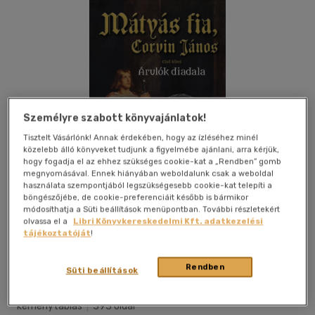
Személyre szabott könyvajánlatok!
Tisztelt Vásárlónk! Annak érdekében, hogy az ízléséhez minél
közelebb álló könyveket tudjunk a figyelmébe ajánlani, arra kérjük,
hogy fogadja el az ehhez szükséges cookie-kat a „Rendben” gomb
megnyomásával. Ennek hiányában weboldalunk csak a weboldal
használata szempontjából legszükségesebb cookie-kat telepíti a
böngészőjébe, de cookie-preferenciáit később is bármikor
módosíthatja a Süti beállítások menüpontban. További részletekért
olvassa el a
Libri Könyvkereskedelmi Kft. adatkezelési
tájékoztatóját
!
Kívánságlistához adom
Megosztom
Rendben
Süti beállítások
Lazi Könyvkiadó Kft.
|
2021
|
magyar nyelvű
|
cérnafűzött,
keménytáblás
|
393 oldal