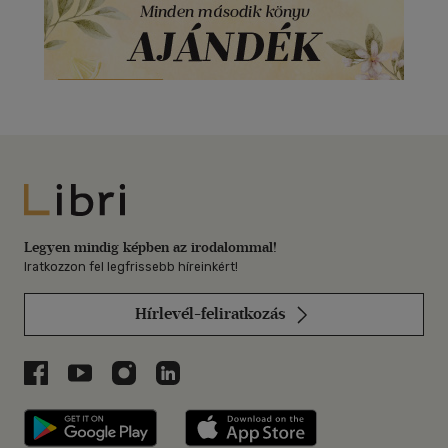
Libri
Legyen mindig képben az irodalommal!
Iratkozzon fel legfrissebb híreinkért!
Hírlevél-feliratkozás
Libri a Facebookon
Libri a Youtube-on
Libri az Instagramon
Libri a LinkedInen
Libri applikáció Szerezd meg: Google P
Libri applikáció 