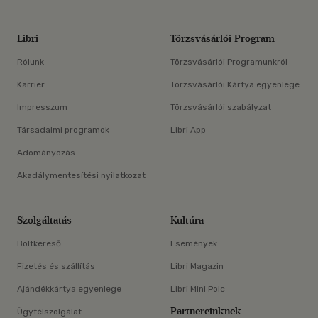
Libri
Törzsvásárlói Program
Rólunk
Törzsvásárlói Programunkról
Karrier
Törzsvásárlói Kártya egyenlege
Impresszum
Törzsvásárlói szabályzat
Társadalmi programok
Libri App
Adományozás
Akadálymentesítési nyilatkozat
Szolgáltatás
Kultúra
Boltkereső
Események
Fizetés és szállítás
Libri Magazin
Ajándékkártya egyenlege
Libri Mini Polc
Partnereinknek
Ügyfélszolgálat