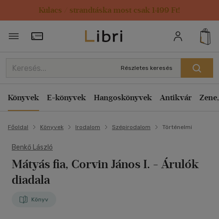
Kulacs / strandtáska most csak 1499 Ft!
Törzsvásárlói Kártya adatai
Részletes keresés
Könyvek
E-könyvek
Hangoskönyvek
Antikvár
Zene,
Főoldal
Könyvek
Irodalom
Szépirodalom
Történelmi
Benkő László
Mátyás fia, Corvin János I.
- Árulók
diadala
Könyv