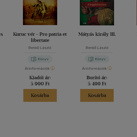
cs
Kuruc vér - Pro patria et
Mátyás király III.
libertate
Benkő László
Benkő László
Könyv
Könyv
Árinformációk
Árinformációk
Kiadói ár:
Borító ár:
5 990 Ft
5 499 Ft
Kosárba
Kosárba