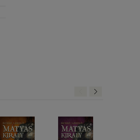
Hátra
Előre