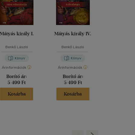
Csak on
Mátyás király I.
Mátyás király IV.
Napmadár Itál
Benkő László
Benkő László
Benkő Lás
Könyv
Könyv
Kön
Árinformációk
Árinformációk
Borító ár:
5 49
Borító ár:
Borító ár:
Akciós 
5 499 Ft
5 499 Ft
3 849 
Kosárba
Kosárba
Kosár
Hátra
Előre