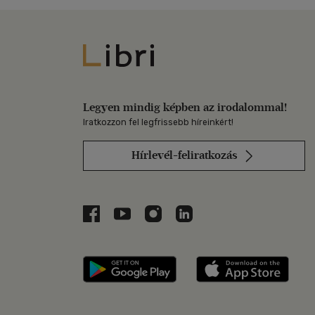
Libri
Legyen mindig képben az irodalommal!
Iratkozzon fel legfrissebb híreinkért!
Hírlevél-feliratkozás
Libri a Facebookon
Libri a Youtube-on
Libri az Instagramon
Libri a LinkedInen
Libri applikáció Szerezd m
Libri