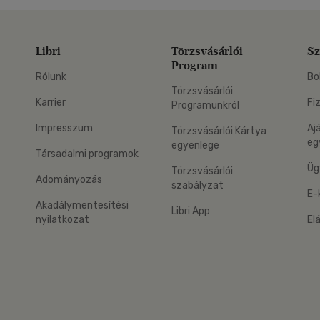
Libri
Törzsvásárlói
Sz
Program
Rólunk
Bo
Törzsvásárlói
Karrier
Fi
Programunkról
Impresszum
Aj
Törzsvásárlói Kártya
eg
egyenlege
Társadalmi programok
Üg
Törzsvásárlói
Adományozás
szabályzat
E-
Akadálymentesítési
Libri App
nyilatkozat
El
eg: Google Play
 applikáció Letölthető az App Store-ból