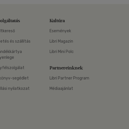
olgáltatás
Kultúra
ltkereső
Események
zetés és szállítás
Libri Magazin
ándékkártya
Libri Mini Polc
yenlege
Partnereinknek
yfélszolgálat
könyv-segédlet
Libri Partner Program
állási nyilatkozat
Médiaajánlat