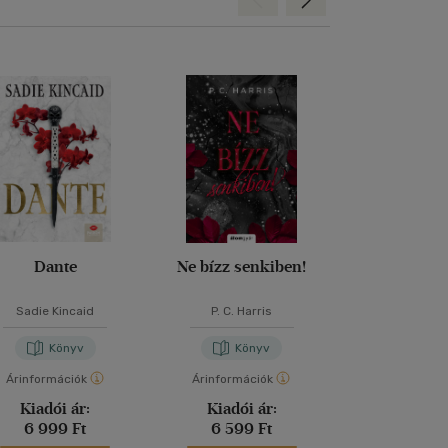
Dante
Ne bízz senkiben!
Kárhozo
Sadie Kincaid
P. C. Harris
Anne Ra
Könyv
Könyv
Kön
Árinformációk
Árinformációk
Árinformáci
Kiadói ár:
Kiadói ár:
Kiadói 
6 999 Ft
6 599 Ft
6 790 