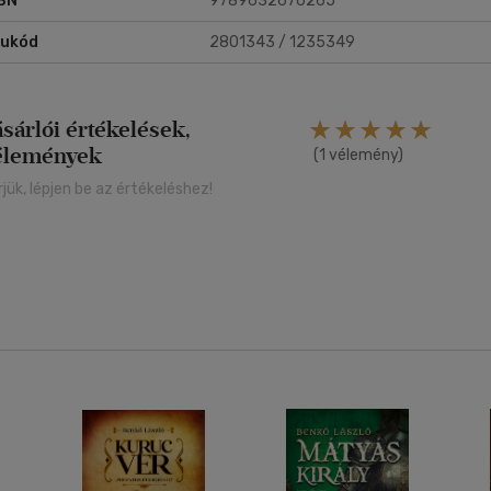
BN
9789632676265
rukód
2801343 / 1235349
ásárlói értékelések,
élemények
(1 vélemény)
rjük, lépjen be az értékeléshez!