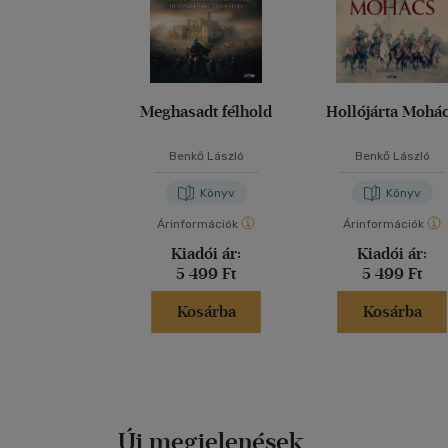
Meghasadt félhold
Hollójárta Mohá
Benkő László
Benkő László
Könyv
Könyv
Árinformációk
Árinformációk
Kiadói ár:
Kiadói ár:
5 499 Ft
5 499 Ft
Kosárba
Kosárba
Új megjelenések