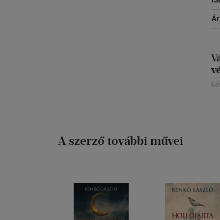
IS
Á
V
v
Ké
A szerző további művei