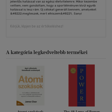
jelentős hatással van az egész életvitelemre. Mikor kezembe
vettem, nem gondoltam, hogy a sportélményen kívül egyéb
hatással is lesz rám. Új célokat generált bennem, amelyeket
&#8222;megteszek, mert elhiszem&#8221;. Sanyi
Kérjük, lépjen be az értékeléshez!
A kategória legkedveltebb termékei
Atomi szokások
The 48 Laws of Power