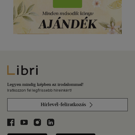
Libri
Legyen mindig képben az irodalommal!
Iratkozzon fel legfrissebb híreinkért!
Hírlevél-feliratkozás
Libri a Facebookon
Libri a Youtube-on
Libri az Instagramon
Libri a LinkedInen