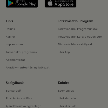
Libri applikáció Szerezd meg: Google P
Libri applikáció 
Libri
Törzsvásárlói Program
Rólunk
Törzsvásárlói Programunkról
Karrier
Törzsvásárlói Kártya egyenlege
Impresszum
Törzsvásárlói szabályzat
Társadalmi programok
Libri App
Adományozás
Akadálymentesítési nyilatkozat
Szolgáltatás
Kultúra
Boltkereső
Események
Fizetés és szállítás
Libri Magazin
Ajándékkártya egyenlege
Libri Mini Polc