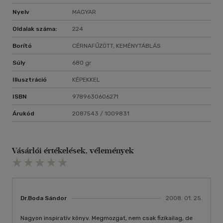
Nyelv
MAGYAR
Oldalak száma:
224
Borító
CÉRNAFŰZÖTT, KEMÉNYTÁBLÁS
Súly
680 gr
Illusztráció
KÉPEKKEL
ISBN
9789630606271
Árukód
2087543 / 1009831
Vásárlói értékelések, vélemények
Dr.Boda Sándor
2008. 01. 25.
Nagyon inspiratív könyv. Megmozgat, nem csak fizikailag, de