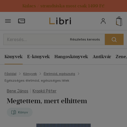
Kulacs / strandtáska most csak 1499 Ft!
Törzsvásárlói Kártya adatai
Részletes keresés
Könyvek
E-könyvek
Hangoskönyvek
Antikvár
Zene,
Főoldal
Könyvek
Életmód, egészség
Egészséges életmód, egészséges lélek
Bene János
|
Kropkó Péter
Megtettem, mert elhittem
Könyv