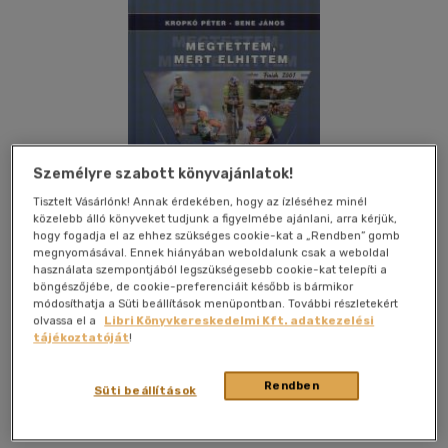
Személyre szabott könyvajánlatok!
Tisztelt Vásárlónk! Annak érdekében, hogy az ízléséhez minél
közelebb álló könyveket tudjunk a figyelmébe ajánlani, arra kérjük,
hogy fogadja el az ehhez szükséges cookie-kat a „Rendben” gomb
megnyomásával. Ennek hiányában weboldalunk csak a weboldal
használata szempontjából legszükségesebb cookie-kat telepíti a
böngészőjébe, de cookie-preferenciáit később is bármikor
módosíthatja a Süti beállítások menüpontban. További részletekért
olvassa el a
Libri Könyvkereskedelmi Kft. adatkezelési
Kívánságlistához adom
Megosztom
tájékoztatóját
!
Rendben
Süti beállítások
Ktc Kiadó
|
2006
|
magyar nyelvű
|
cérnafűzött,
keménytáblás
|
224 oldal