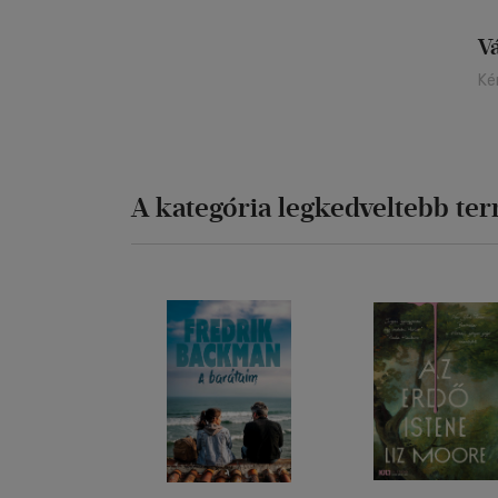
V
Ké
A kategória legkedveltebb te