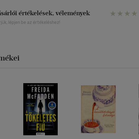
ásárlói értékelések, vélemények
rjük, lépjen be az értékeléshez!
rmékei