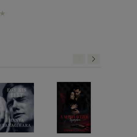
Hátra
Előre