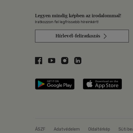
Legyen mindig képben az irodalommal!
Iratkozzon fel legfrissebb híreinkért!
Hírlevél-feliratkozás
Libri a Facebookon
Libri a Youtube-on
Libri az Instagramon
Libri a LinkedInen
Libri applikáció Szerezd m
Libri
ÁSZF
Adatvédelem
Oldaltérkép
Süti be