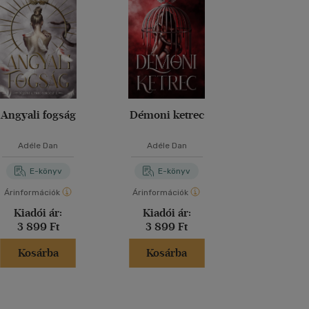
Angyali fogság
Démoni ketrec
Ne bízz senki
nézz viss
Adéle Dan
Adéle Dan
P. C. Har
E-könyv
E-könyv
E-kö
Árinformációk
Árinformációk
Árinformáci
Kiadói ár:
Kiadói ár:
Kiadói 
3 899 Ft
3 899 Ft
5 599 
Kosárba
Kosárba
Kosár