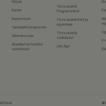
Rólunk
Bo
Törzsvásárlói
Karrier
Fi
Programunkról
Impresszum
Aj
Törzsvásárlói Kártya
eg
egyenlege
Társadalmi programok
Üg
Törzsvásárlói
Adományozás
szabályzat
E-
Akadálymentesítési
Libri App
nyilatkozat
El
eg: Google Play
 applikáció Letölthető az App Store-ból
állítások
© 