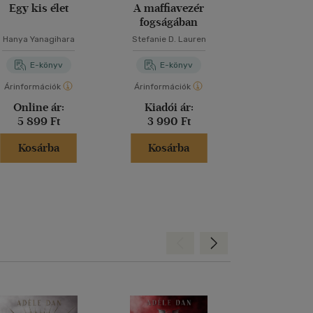
Egy kis élet
A maffiavezér
A titkok 
fogságában
Hanya Yanagihara
Stefanie D. Lauren
Dan Bro
E-könyv
E-könyv
E-kö
Árinformációk
Árinformációk
Árinformáci
Online ár:
Kiadói ár:
Kiadói 
5 899 Ft
3 990 Ft
5 990 
Kosárba
Kosárba
Kosár
Hátra
Előre