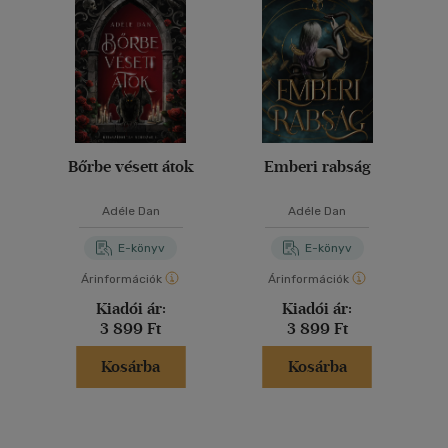
Bőrbe vésett átok
Emberi rabság
Adéle Dan
Adéle Dan
E-könyv
E-könyv
Árinformációk
Árinformációk
Kiadói ár:
Kiadói ár:
3 899 Ft
3 899 Ft
Kosárba
Kosárba