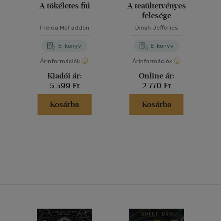
A tökéletes fiú
A teaültetvényes
felesége
Freida McFadden
Dinah Jefferies
E-könyv
E-könyv
Árinformációk
Árinformációk
Kiadói ár:
Online ár:
5 599 Ft
2 770 Ft
Kosárba
Kosárba