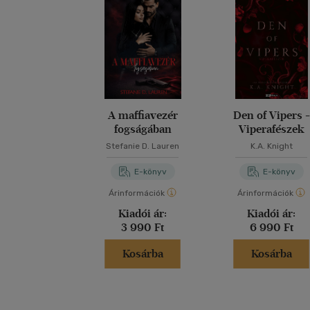
A maffiavezér
Den of Vipers -
fogságában
Viperafészek
Stefanie D. Lauren
K.A. Knight
E-könyv
E-könyv
Árinformációk
Árinformációk
Kiadói ár:
Kiadói ár:
3 990 Ft
6 990 Ft
Kosárba
Kosárba