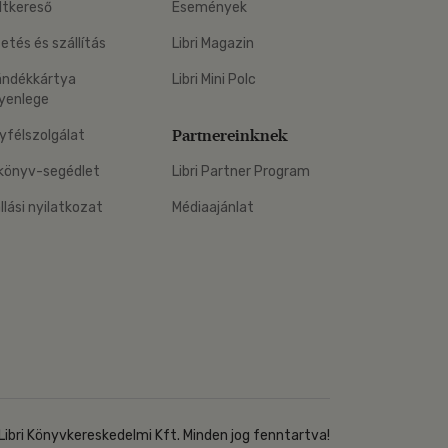
ltkereső
Események
zetés és szállítás
Libri Magazin
ándékkártya
Libri Mini Polc
yenlege
Partnereinknek
yfélszolgálat
könyv-segédlet
Libri Partner Program
állási nyilatkozat
Médiaajánlat
Libri Könyvkereskedelmi Kft. Minden jog fenntartva!