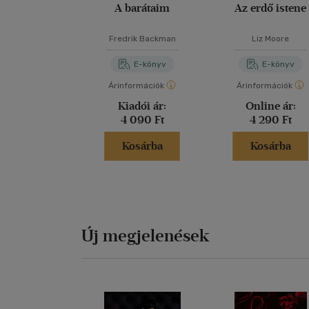
A barátaim
Az erdő istene
Fredrik Backman
Liz Moore
E-könyv
E-könyv
Árinformációk
Árinformációk
Kiadói ár:
Online ár:
4 090 Ft
4 290 Ft
Kosárba
Kosárba
Új megjelenések