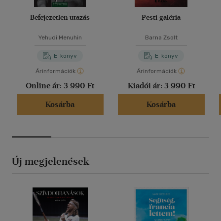
intim paysage-ot, a zsánerből pedig expresszionista drámát
Befejezetlen utazás
Pesti galéria
csinált, a fölös szcenika elhagyásával".
Yehudi Menuhin
Barna Zsolt
E-könyv
E-könyv
Árinformációk
Árinformációk
Online ár:
3 990 Ft
Kiadói ár:
3 990 Ft
Kosárba
Kosárba
Új megjelenések