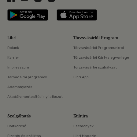
Libri applikáció Szerezd meg: Google P
Libri applikáció 
Libri
Törzsvásárlói Program
Rólunk
Törzsvásárlói Programunkról
Karrier
Törzsvásárlói Kártya egyenlege
Impresszum
Törzsvásárlói szabályzat
Társadalmi programok
Libri App
Adományozás
Akadálymentesítési nyilatkozat
Szolgáltatás
Kultúra
Boltkereső
Események
Fizetés és szállítás
Libri Magazin