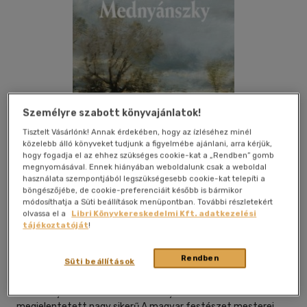
Személyre szabott könyvajánlatok!
Tisztelt Vásárlónk! Annak érdekében, hogy az ízléséhez minél
közelebb álló könyveket tudjunk a figyelmébe ajánlani, arra kérjük,
hogy fogadja el az ehhez szükséges cookie-kat a „Rendben” gomb
megnyomásával. Ennek hiányában weboldalunk csak a weboldal
használata szempontjából legszükségesebb cookie-kat telepíti a
böngészőjébe, de cookie-preferenciáit később is bármikor
módosíthatja a Süti beállítások menüpontban. További részletekért
Beleolvasok
Kívánságlistához adom
Megosztom
olvassa el a
Libri Könyvkereskedelmi Kft. adatkezelési
tájékoztatóját
!
Rendben
Süti beállítások
Kossuth Kiadó Zrt
|
2014
|
magyar nyelvű
Az e-könyv a Kossuth Kiadó által nyomtatásban
megjelentetett nagy sikerű A magyar festészet mesterei