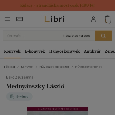
Kulacs / strandtáska most csak 1499 Ft!
Törzsvásárlói Kártya adatai
Részletes keresés
Könyvek
E-könyvek
Hangoskönyvek
Antikvár
Zene,
Főoldal
Könyvek
Művészet, építészet
Művészettörténet
Bakó Zsuzsanna
Mednyánszky László
E-könyv