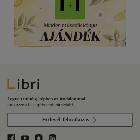
Libri
Legyen mindig képben az irodalommal!
Iratkozzon fel legfrissebb híreinkért!
Hírlevél-feliratkozás
Libri a Facebookon
Libri a Youtube-on
Libri az Instagramon
Libri a LinkedInen