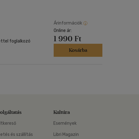
Kártya
Vallás, mitológia
m
Képeslap
és Természet
yv
Naptár
Árinformációk
k
Online ár:
Papír, írószer
1 990 Ft
ok
ttel foglalkozó
Kosárba
olgáltatás
Kultúra
ltkereső
Események
zetés és szállítás
Libri Magazin