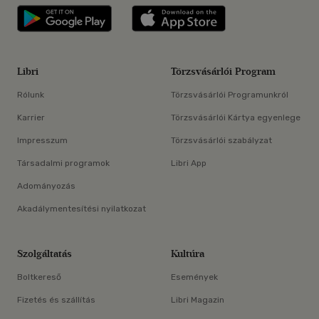
Libri applikáció Szerezd meg: Google P
Libri applikáció 
Libri
Törzsvásárlói Program
Rólunk
Törzsvásárlói Programunkról
Karrier
Törzsvásárlói Kártya egyenlege
Impresszum
Törzsvásárlói szabályzat
Társadalmi programok
Libri App
Adományozás
Akadálymentesítési nyilatkozat
Szolgáltatás
Kultúra
Boltkereső
Események
Fizetés és szállítás
Libri Magazin