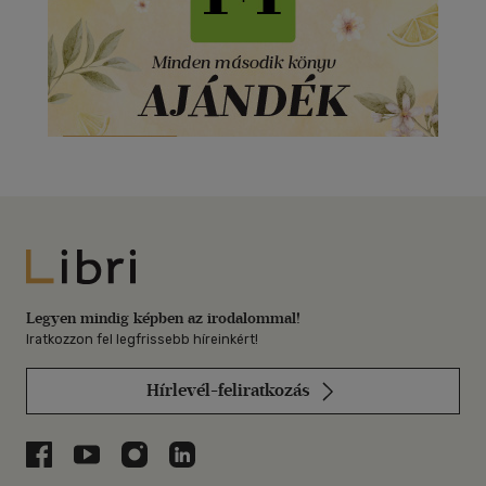
Libri
Legyen mindig képben az irodalommal!
Iratkozzon fel legfrissebb híreinkért!
Hírlevél-feliratkozás
Libri a Facebookon
Libri a Youtube-on
Libri az Instagramon
Libri a LinkedInen