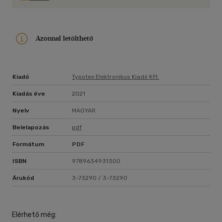
Azonnal letölthető
Kiadó
Typotex Elektronikus Kiadó Kft.
Kiadás éve
2021
Nyelv
MAGYAR
Belelapozás
pdf
Formátum
PDF
ISBN
9789634931300
Árukód
3-73290 / 3-73290
Elérhető még: