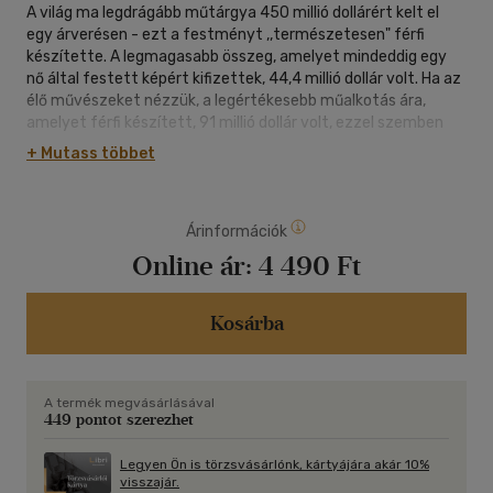
A világ ma legdrágább műtárgya 450 millió dollárért kelt el
egy árverésen - ezt a festményt ,,természetesen" férfi
készítette. A legmagasabb összeg, amelyet mindeddig egy
nő által festett képért kifizettek, 44,4 millió dollár volt. Ha az
élő művészeket nézzük, a legértékesebb műalkotás ára,
amelyet férfi készített, 91 millió dollár volt, ezzel szemben
csupán 12,4 millió dollárt ért a legdrágább női munka. Jackson
+ Mutass többet
Pollocknak, az amerikai absztrakt expresszionizmus jeles
művészének a legdrágább festményéért 200 millió dollárt
adott egy gyűjtő, feleségének, a művészettörténetben ma
Árinformációk
már legalább olyan fontosnak tartott Lee Krasnernek viszont
a jelenlegi csúcsára alig 11,6 millió dollár. A hasonló
Online ár:
4 490 Ft
aránytalanságok sora még hosszan folytatható - és
folytatódik is ebben a könyvben, amely a női alkotóknak a
műkereskedelemben elfoglalt helyzetét járja körül, és a
Kosárba
feltűnő különbségek okait keresve tekinti át a múzeumok
gyűjteményezési és kiállításpolitikáját, a nemzetközi vásárok
felhozatalát, végül több száz külföldi és magyar női alkotás
A termék megvásárlásával
aukciós szereplését a reneszánsztól napjainkig.
449 pontot szerezhet
Legyen Ön is törzsvásárlónk, kártyájára akár 10%
visszajár.