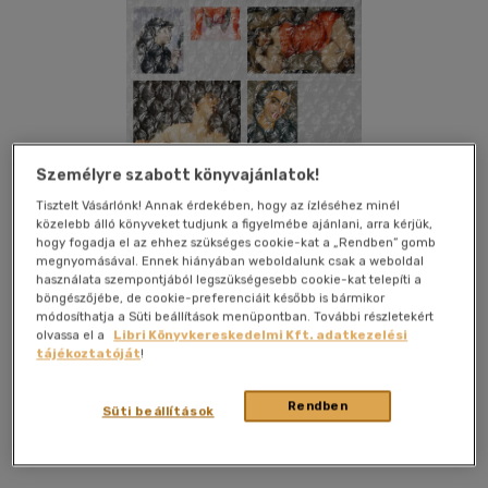
Személyre szabott könyvajánlatok!
Tisztelt Vásárlónk! Annak érdekében, hogy az ízléséhez minél
közelebb álló könyveket tudjunk a figyelmébe ajánlani, arra kérjük,
hogy fogadja el az ehhez szükséges cookie-kat a „Rendben” gomb
megnyomásával. Ennek hiányában weboldalunk csak a weboldal
használata szempontjából legszükségesebb cookie-kat telepíti a
böngészőjébe, de cookie-preferenciáit később is bármikor
módosíthatja a Süti beállítások menüpontban. További részletekért
olvassa el a
Libri Könyvkereskedelmi Kft. adatkezelési
tájékoztatóját
!
Beleolvasok
Kívánságlistához adom
Megosztom
Rendben
Süti beállítások
Typotex Elektronikus Kiadó Kft.
|
2021
|
magyar nyelvű