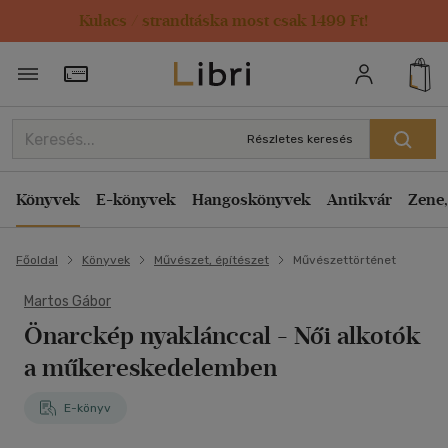
Kulacs / strandtáska most csak 1499 Ft!
Törzsvásárlói Kártya adatai
Részletes keresés
Könyvek
E-könyvek
Hangoskönyvek
Antikvár
Zene,
Főoldal
Könyvek
Művészet, építészet
Művészettörténet
Martos Gábor
Önarckép nyaklánccal - Női alkotók
a műkereskedelemben
E-könyv