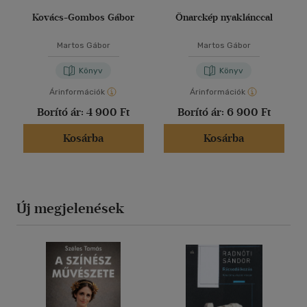
Kovács-Gombos Gábor
Önarckép nyaklánccal
Martos Gábor
Martos Gábor
Könyv
Könyv
Árinformációk
Árinformációk
Borító ár:
4 900 Ft
Borító ár:
6 900 Ft
Kosárba
Kosárba
Új megjelenések