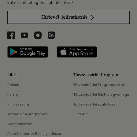
Iratkozzon fel legfrissebb híreinkért!
Hírlevél-feliratkozás
Libri a Facebookon
Libri a Youtube-on
Libri az Instagramon
Libri a LinkedInen
Libri applikáció Szerezd meg: Google P
Libri applikáció 
Libri
Törzsvásárlói Program
Rólunk
Törzsvásárlói Programunkról
Karrier
Törzsvásárlói Kártya egyenlege
Impresszum
Törzsvásárlói szabályzat
Társadalmi programok
Libri App
Adományozás
Akadálymentesítési nyilatkozat