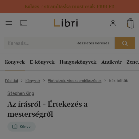
Kulacs / strandtáska most csak 1499 Ft!
Törzsvásárlói Kártya adatai
Részletes keresés
Könyvek
E-könyvek
Hangoskönyvek
Antikvár
Zene,
Főoldal
Könyvek
Életrajzok, visszaemlékezések
Írók, költők
Stephen King
Az írásról
- Értekezés a
mesterségről
Könyv