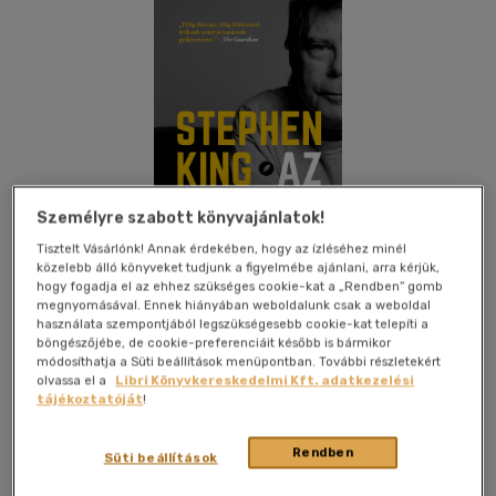
Személyre szabott könyvajánlatok!
Tisztelt Vásárlónk! Annak érdekében, hogy az ízléséhez minél
közelebb álló könyveket tudjunk a figyelmébe ajánlani, arra kérjük,
hogy fogadja el az ehhez szükséges cookie-kat a „Rendben” gomb
megnyomásával. Ennek hiányában weboldalunk csak a weboldal
használata szempontjából legszükségesebb cookie-kat telepíti a
böngészőjébe, de cookie-preferenciáit később is bármikor
módosíthatja a Süti beállítások menüpontban. További részletekért
Kívánságlistához adom
Megosztom
olvassa el a
Libri Könyvkereskedelmi Kft. adatkezelési
tájékoztatóját
!
(6 vélemény)
Rendben
Süti beállítások
Európa Könyvkiadó Kft.
|
2021
|
magyar nyelvű
|
keménytábla, védőborító
|
346 oldal