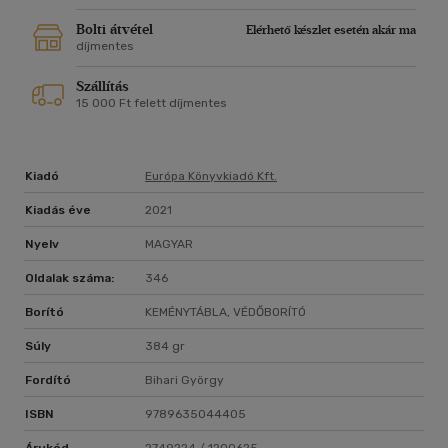
tanácsokkal. Stephen King rajongói - új oldaláról ismerve meg
kedvenc írójukat - ezúttal bepillantást nyerhetnek abba,
Bolti átvétel
Elérhető készlet esetén akár ma
hogyan is készülnek az általuk olyannyira kedvelt, izgalmas,
díjmentes
annyi kellemes-borzongató percet szerző művek, de a kötet
Szállítás
rendkívül szórakoztató lehet bárkinek, akit érdekel, hogyan
15 000 Ft felett díjmentes
születnek a sikerkönyvek.
Kiadó
Európa Könyvkiadó Kft.
Kiadás éve
2021
Nyelv
MAGYAR
Oldalak száma:
346
Borító
KEMÉNYTÁBLA, VÉDŐBORÍTÓ
Súly
384 gr
Fordító
Bihari György
ISBN
9789635044405
Árukód
2749224 / 1200625