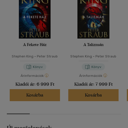
A Fekete Ház
A Talizmán
Stephen King
-
Peter Straub
Stephen King
-
Peter Straub
Könyv
Könyv
Árinformációk
Árinformációk
Kiadói ár:
6 999 Ft
Kiadói ár:
7 999 Ft
Kosárba
Kosárba
Új megjelenések