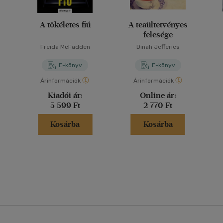
A tökéletes fiú
A teaültetvényes
felesége
Freida McFadden
Dinah Jefferies
E-könyv
E-könyv
Árinformációk
Árinformációk
Kiadói ár:
Online ár:
5 599 Ft
2 770 Ft
Kosárba
Kosárba