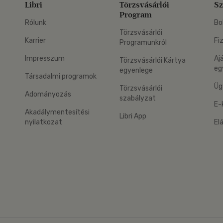
Libri
Törzsvásárlói
Sz
Program
Rólunk
Bo
Törzsvásárlói
Karrier
Fi
Programunkról
Impresszum
Aj
Törzsvásárlói Kártya
eg
egyenlege
Társadalmi programok
Üg
Törzsvásárlói
Adományozás
szabályzat
E-
Akadálymentesítési
Libri App
nyilatkozat
El
eg: Google Play
 applikáció Letölthető az App Store-ból