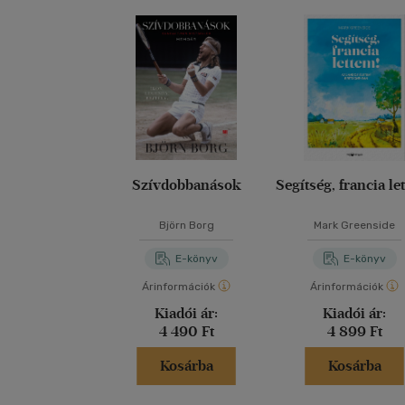
Szívdobbanások
Segítség, francia le
Björn Borg
Mark Greenside
E-könyv
E-könyv
Árinformációk
Árinformációk
Kiadói ár:
Kiadói ár:
4 490 Ft
4 899 Ft
Kosárba
Kosárba