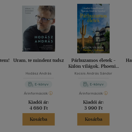
ttem!
Uram, te mindent tudsz
Párhuzamos életek -
Ha
Külön világok. Phoenix
? Budapest
Hodász András
Kocsis András Sándor
E-könyv
E-könyv
Árinformációk
Árinformációk
Kiadói ár:
Kiadói ár:
4 680 Ft
3 990 Ft
Kosárba
Kosárba