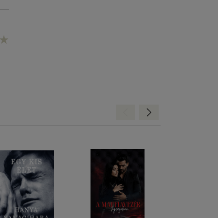
Hátra
Előre