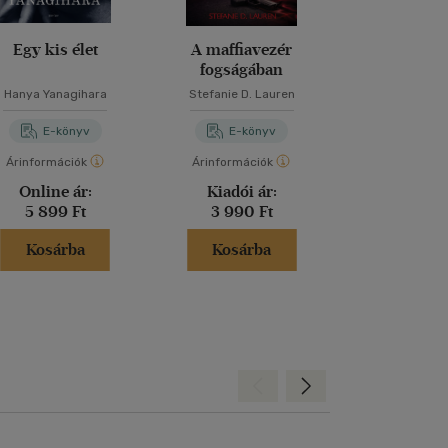
Egy kis élet
A maffiavezér
A titkok 
fogságában
Hanya Yanagihara
Stefanie D. Lauren
Dan Bro
E-könyv
E-könyv
E-kö
Árinformációk
Árinformációk
Árinformáci
Online ár:
Kiadói ár:
Kiadói 
5 899 Ft
3 990 Ft
5 990 
Kosárba
Kosárba
Kosár
Hátra
Előre