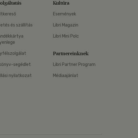
olgáltatás
Kultúra
ltkereső
Események
zetés és szállítás
Libri Magazin
ándékkártya
Libri Mini Polc
yenlege
Partnereinknek
yfélszolgálat
könyv-segédlet
Libri Partner Program
állási nyilatkozat
Médiaajánlat