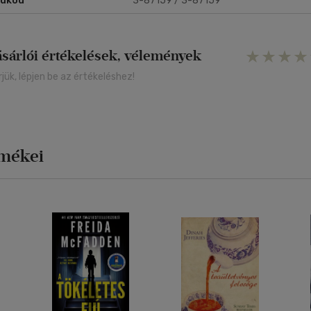
rukód
3-87159 / 3-87159
ásárlói értékelések, vélemények
rjük, lépjen be az értékeléshez!
rmékei