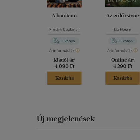
A barátaim
Az erdő istene
Fredrik Backman
Liz Moore
E-könyv
E-könyv
Árinformációk
Árinformációk
Kiadói ár:
Online ár:
4 090 Ft
4 290 Ft
Kosárba
Kosárba
Új megjelenések