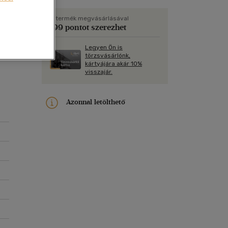
Kártya
Vallás, mitológia
m
gre
Képeslap
A termék megvásárlásával
199 pontot szerezhet
és Természet
yv
Naptár
Legyen Ön is
k
Papír, írószer
törzsvásárlónk,
kártyájára akár 10%
ok
s
visszajár.
Azonnal letölthető