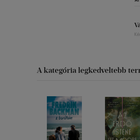
Á
V
Ké
A kategória legkedveltebb te