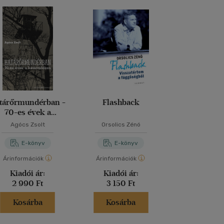
tárőrmundérban -
Flashback
Függősé
70-es évek a
Bankrabláso
határvidéken
Agócs Zsolt
Orsolics Zénó
Latinovits 
E-könyv
E-könyv
E-kö
Árinformációk
Árinformációk
Árinformáci
Kiadói ár:
Kiadói ár:
Kiadói 
2 990 Ft
3 150 Ft
6 590 
Kosárba
Kosárba
Kosár