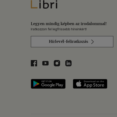
Libri
Legyen mindig képben az irodalommal!
Iratkozzon fel legfrissebb híreinkért!
Hírlevél-feliratkozás
Libri a Facebookon
Libri a Youtube-on
Libri az Instagramon
Libri a LinkedInen
Libri applikáció Szerezd m
Libri