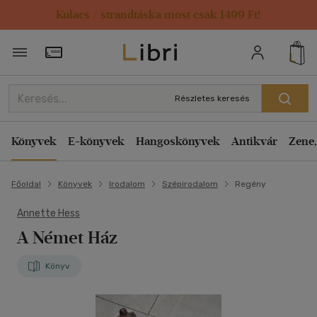
Kulacs / strandtáska most csak 1499 Ft!
Törzsvásárlói Kártya adatai
Részletes keresés
Könyvek
E-könyvek
Hangoskönyvek
Antikvár
Zene,
Főoldal
Könyvek
Irodalom
Szépirodalom
Regény
Annette Hess
A Német Ház
Könyv