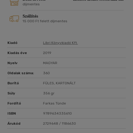
Németországot, miközben hiteles képet fest az emberi
díjmentes
kapcsolatokról és arról, hogy néha mennyire nehéz és
Szállítás
fájdalmas a szembenézés.
15 000 Ft felett díjmentes
Kiadó
Libri Könyvkiadó Kft.
Kiadás éve
2019
Nyelv
MAGYAR
Oldalak száma:
360
Borító
FÜLES, KARTONÁLT
Súly
356 gr
Fordító
Farkas Tünde
ISBN
9789634335610
Árukód
2729648 / 1186630