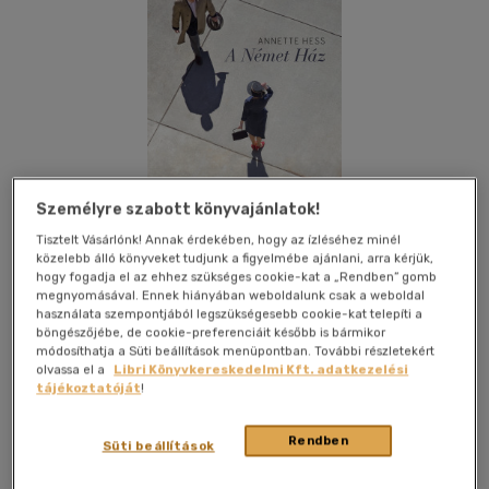
Személyre szabott könyvajánlatok!
Tisztelt Vásárlónk! Annak érdekében, hogy az ízléséhez minél
közelebb álló könyveket tudjunk a figyelmébe ajánlani, arra kérjük,
hogy fogadja el az ehhez szükséges cookie-kat a „Rendben” gomb
megnyomásával. Ennek hiányában weboldalunk csak a weboldal
használata szempontjából legszükségesebb cookie-kat telepíti a
böngészőjébe, de cookie-preferenciáit később is bármikor
Kívánságlistához adom
Megosztom
módosíthatja a Süti beállítások menüpontban. További részletekért
olvassa el a
Libri Könyvkereskedelmi Kft. adatkezelési
(6 vélemény)
tájékoztatóját
!
Libri Könyvkiadó Kft.
|
2019
|
magyar nyelvű
|
füles, kartonált
Rendben
|
360 oldal
Süti beállítások