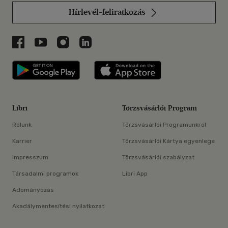
Hírlevél-feliratkozás
Libri a Facebookon
Libri a Youtube-on
Libri az Instagramon
Libri a LinkedInen
Libri applikáció Szerezd meg: Google P
Libri applikáció 
Libri
Törzsvásárlói Program
Rólunk
Törzsvásárlói Programunkról
Karrier
Törzsvásárlói Kártya egyenlege
Impresszum
Törzsvásárlói szabályzat
Társadalmi programok
Libri App
Adományozás
Akadálymentesítési nyilatkozat