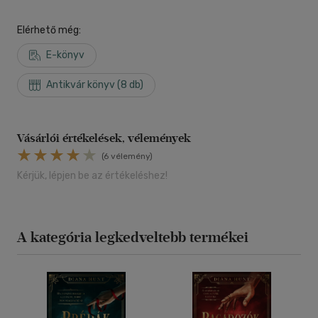
Elérhető még:
E-könyv
Antikvár könyv (8 db)
Vásárlói értékelések, vélemények
(6 vélemény)
Kérjük, lépjen be az értékeléshez!
A kategória legkedveltebb termékei