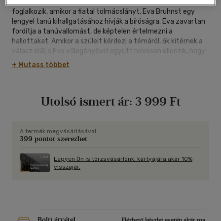
Frankfurt, 1963. Az egész sajtó a közelgő Auschwitz-perrel
foglalkozik, amikor a fiatal tolmácslányt, Eva Bruhnst egy
lengyel tanú kihallgatásához hívják a bíróságra. Eva zavartan
fordítja a tanúvallomást, de képtelen értelmezni a
hallottakat. Amikor a szüleit kérdezi a témáról, ők kitérnek a
válasz elől, s Eva vőlegényével együtt hevesen ellenzik, hogy
lányuk részt vegyen a perben.
+ Mutass többet
A következő hetekben Eva előtt egy megdöbbentő és
ismeretlen világ tárul fel: bírákkal és vádlottakkal találkozik,
Utolsó ismert ár:
3 999 Ft
és mindenekelőtt az egykori foglyokkal, akik az ő hangján
szólalnak meg a tanúk padján...
A megrázó beszámolókat hallva Eva nem ugyanaz az ember
A termék megvásárlásával
399 pontot szerezhet
többé: nem érti, hogy a családja miért nem képes
szembenézni a múlttal, ugyanakkor megijeszti a fiatal
kanadai jogász, David Miller is, akinek mindennél fontosabb az
Legyen Ön is törzsvásárlónk, kártyájára akár 10%
visszajár.
igazság feltárása.
Hol van az igazság, és vajon milyen hatása lesz ennek az
igazságnak Eva életére?
A Német Ház láttató erővel mutatja be a háború utáni
Bolti átvétel
Elérhető készlet esetén akár ma