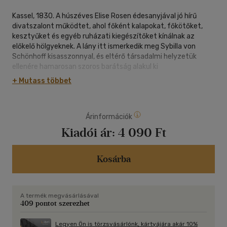
Kassel, 1830. A húszéves Elise Rosen édesanyjával jó hírű
divatszalont működtet, ahol főként kalapokat, főkötőket,
kesztyűket és egyéb ruházati kiegészítőket kínálnak az
előkelő hölgyeknek. A lány itt ismerkedik meg Sybilla von
Schönhoff kisasszonnyal, és eltérő társadalmi helyzetük
ellenére hamarosan szoros barátság alakul ki
közöttük.Csakhogy Sybilla vőlegénye, Johann Georg von
+ Mutass többet
Haynau hadnagy váratlanul szerelmet vall Elisének, és ez
mindent veszélybe sodor. A nemesi származású férfi és a
kalaposlány kapcsolatát sokan nézik rossz szemmel, ráadásul
Árinformációk
Elisét súlyos bűncselekménnyel vádolják meg egy titokzatos
tanú vallomása alapján. Nem marad más hátra, a lánynak el
Kiadói ár:
4 090 Ft
kell hagynia a várost.Frankfurtba utazik, ahol szobalányként
vállal munkát, de közben egy saját kalapkészítő műhelyről
álmodozik. Sorsa tovább bonyolódik, amikor váratlanul az apja
Kosárba
nyomára bukkan, akit soha nem ismert. Elisét azonban nem
törik le az útjába kerülő nehézségek, és semmi nem tarthatja
vissza a nevének tisztázásától.
A termék megvásárlásával
409 pontot szerezhet
Legyen Ön is törzsvásárlónk, kártyájára akár 10%