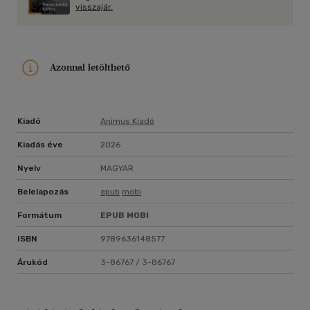
visszajár.
Azonnal letölthető
Kiadó
Animus Kiadó
Kiadás éve
2026
Nyelv
MAGYAR
Belelapozás
epub
mobi
Formátum
EPUB
MOBI
ISBN
9789636148577
Árukód
3-86767 / 3-86767