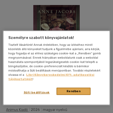
Személyre szabott könyvajánlatok!
Tisztelt Vásárlónk! Annak érdekében, hogy az ízléséhez minél
közelebb álló könyveket tudjunk a figyelmébe ajánlani, arra kérjük,
hogy fogadja el az ehhez szükséges cookie-kat a „Rendben” gomb
megnyomásával. Ennek hiányában weboldalunk csak a weboldal
használata szempontjából legszükségesebb cookie-kat telepíti a
böngészőjébe, de cookie-preferenciáit később is bármikor
módosíthatja a Süti beállítások menüpontban. További részletekért
olvassa el a
Libri Könyvkereskedelmi Kft. adatkezelési
tájékoztatóját
!
Rendben
Beleolvasok
Kívánságlistához adom
Megosztom
Süti beállítások
Animus Kiadó
|
2026
|
magyar nyelvű