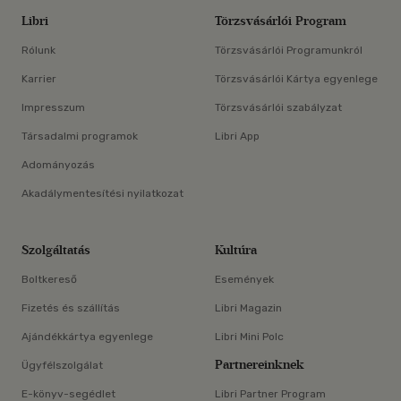
Libri
Törzsvásárlói Program
Rólunk
Törzsvásárlói Programunkról
Karrier
Törzsvásárlói Kártya egyenlege
Impresszum
Törzsvásárlói szabályzat
Társadalmi programok
Libri App
Adományozás
Akadálymentesítési nyilatkozat
Szolgáltatás
Kultúra
Boltkereső
Események
Fizetés és szállítás
Libri Magazin
Ajándékkártya egyenlege
Libri Mini Polc
Partnereinknek
Ügyfélszolgálat
E-könyv-segédlet
Libri Partner Program