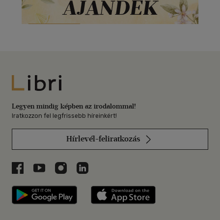
Libri
Legyen mindig képben az irodalommal!
Iratkozzon fel legfrissebb híreinkért!
Hírlevél-feliratkozás
Libri a Facebookon
Libri a Youtube-on
Libri az Instagramon
Libri a LinkedInen
Libri applikáció Szerezd meg: Google P
Libri applikáció 