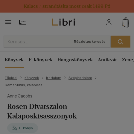
Kulacs / strandtáska most csak 1499 Ft!
Törzsvásárlói Kártya adatai
Részletes keresés
Könyvek
E-könyvek
Hangoskönyvek
Antikvár
Zene,
Főoldal
Könyvek
Irodalom
Szépirodalom
Romantikus, kalandos
Anne Jacobs
Rosen Divatszalon -
Kalaposkisasszonyok
E-könyv