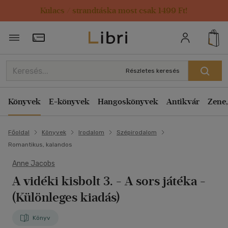
Kulacs / strandtáska most csak 1499 Ft!
Törzsvásárlói Kártya adatai
Részletes keresés
Könyvek
E-könyvek
Hangoskönyvek
Antikvár
Zene,
Főoldal
Könyvek
Irodalom
Szépirodalom
Romantikus, kalandos
Anne Jacobs
A vidéki kisbolt 3. - A sors játéka
-
(Különleges kiadás)
Könyv