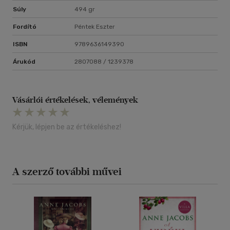
Súly
494 gr
Fordító
Péntek Eszter
ISBN
9789636149390
Árukód
2807088 / 1239378
Vásárlói értékelések, vélemények
Kérjük, lépjen be az értékeléshez!
A szerző további művei