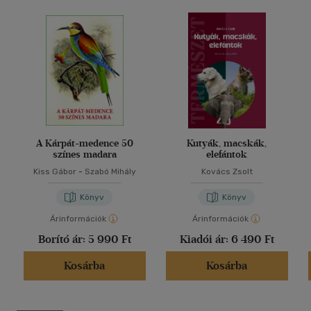
A Kárpát-medence 50
Kutyák, macskák,
színes madara
elefántok
Kiss Gábor
-
Szabó Mihály
Kovács Zsolt
Könyv
Könyv
Árinformációk
Árinformációk
Borító ár:
5 990 Ft
Kiadói ár:
6 490 Ft
Kosárba
Kosárba