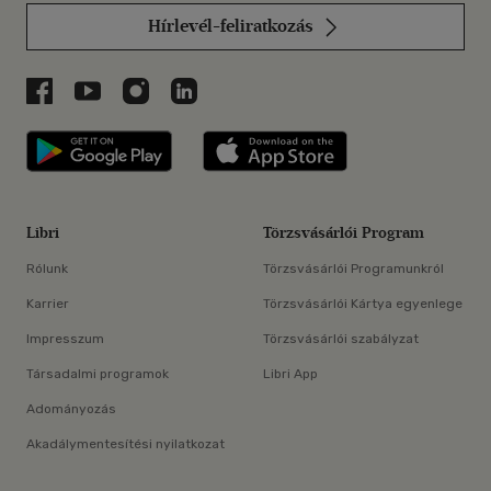
Hírlevél-feliratkozás
Libri a Facebookon
Libri a Youtube-on
Libri az Instagramon
Libri a LinkedInen
Libri applikáció Szerezd meg: Google P
Libri applikáció 
Libri
Törzsvásárlói Program
Rólunk
Törzsvásárlói Programunkról
Karrier
Törzsvásárlói Kártya egyenlege
Impresszum
Törzsvásárlói szabályzat
Társadalmi programok
Libri App
Adományozás
Akadálymentesítési nyilatkozat