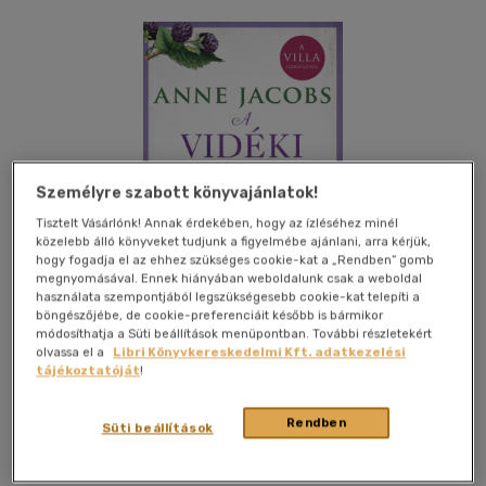
Személyre szabott könyvajánlatok!
Tisztelt Vásárlónk! Annak érdekében, hogy az ízléséhez minél
közelebb álló könyveket tudjunk a figyelmébe ajánlani, arra kérjük,
hogy fogadja el az ehhez szükséges cookie-kat a „Rendben” gomb
megnyomásával. Ennek hiányában weboldalunk csak a weboldal
használata szempontjából legszükségesebb cookie-kat telepíti a
böngészőjébe, de cookie-preferenciáit később is bármikor
módosíthatja a Süti beállítások menüpontban. További részletekért
olvassa el a
Libri Könyvkereskedelmi Kft. adatkezelési
tájékoztatóját
!
Kívánságlistához adom
Megosztom
Rendben
Süti beállítások
Animus Kiadó
|
2026
|
magyar nyelvű
|
kartonált
|
557 oldal