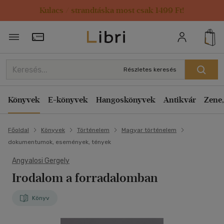
Kulacs / strandtáska most csak 1499 Ft!
Törzsvásárlói Kártya adatai
Részletes keresés
Könyvek
E-könyvek
Hangoskönyvek
Antikvár
Zene,
Főoldal
Könyvek
Történelem
Magyar történelem
dokumentumok, események, tények
Angyalosi Gergely
Irodalom a forradalomban
Könyv