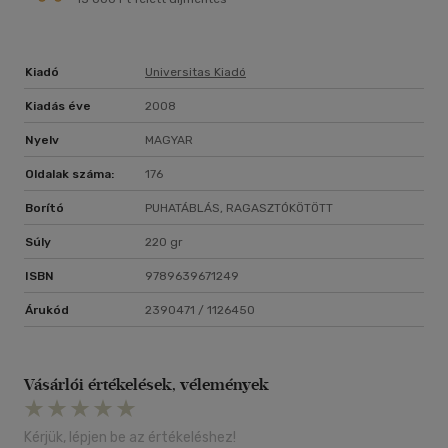
Kiadó
Universitas Kiadó
Kiadás éve
2008
Nyelv
MAGYAR
Oldalak száma:
176
Borító
PUHATÁBLÁS, RAGASZTÓKÖTÖTT
Súly
220 gr
ISBN
9789639671249
Árukód
2390471 / 1126450
Vásárlói értékelések, vélemények
Kérjük, lépjen be az értékeléshez!