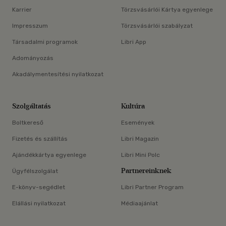
Karrier
Törzsvásárlói Kártya egyenlege
Impresszum
Törzsvásárlói szabályzat
Társadalmi programok
Libri App
Adományozás
Akadálymentesítési nyilatkozat
Szolgáltatás
Kultúra
Boltkereső
Események
Fizetés és szállítás
Libri Magazin
Ajándékkártya egyenlege
Libri Mini Polc
Partnereinknek
Ügyfélszolgálat
E-könyv-segédlet
Libri Partner Program
Elállási nyilatkozat
Médiaajánlat