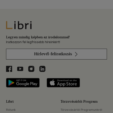
Libri
Legyen mindig képben az irodalommal!
Iratkozzon fel legfrissebb híreinkért!
Hírlevél-feliratkozás
Libri a Facebookon
Libri a Youtube-on
Libri az Instagramon
Libri a LinkedInen
Libri applikáció Szerezd meg: Google P
Libri applikáció 
Libri
Törzsvásárlói Program
Rólunk
Törzsvásárlói Programunkról