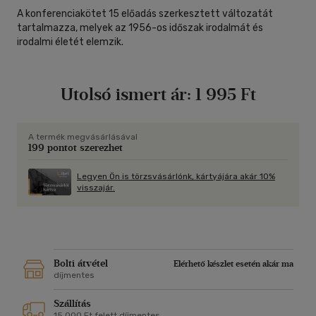
A konferenciakötet 15 előadás szerkesztett változatát
tartalmazza, melyek az 1956-os időszak irodalmát és
irodalmi életét elemzik.
Utolsó ismert ár:
1 995 Ft
A termék megvásárlásával
199 pontot szerezhet
Legyen Ön is törzsvásárlónk, kártyájára akár 10%
visszajár.
Bolti átvétel
Elérhető készlet esetén akár ma
díjmentes
Szállítás
15 000 Ft felett díjmentes