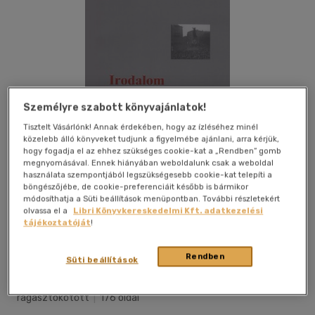
Személyre szabott könyvajánlatok!
Tisztelt Vásárlónk! Annak érdekében, hogy az ízléséhez minél
közelebb álló könyveket tudjunk a figyelmébe ajánlani, arra kérjük,
hogy fogadja el az ehhez szükséges cookie-kat a „Rendben” gomb
megnyomásával. Ennek hiányában weboldalunk csak a weboldal
használata szempontjából legszükségesebb cookie-kat telepíti a
böngészőjébe, de cookie-preferenciáit később is bármikor
módosíthatja a Süti beállítások menüpontban. További részletekért
olvassa el a
Libri Könyvkereskedelmi Kft. adatkezelési
tájékoztatóját
!
Kívánságlistához adom
Megosztom
Rendben
Süti beállítások
Universitas Kiadó
|
2008
|
magyar nyelvű
|
puhatáblás,
ragasztókötött
|
176 oldal