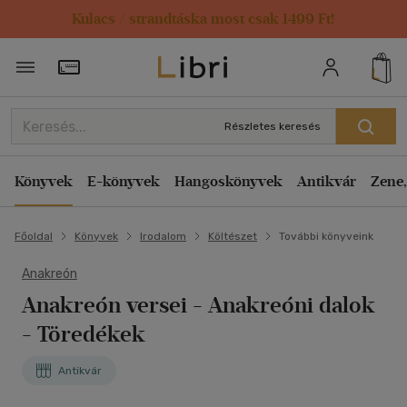
Kulacs / strandtáska most csak 1499 Ft!
Törzsvásárlói Kártya adatai
Részletes keresés
Könyvek
E-könyvek
Hangoskönyvek
Antikvár
Zene,
Főoldal
Könyvek
Irodalom
Költészet
További könyveink
Anakreón
Anakreón versei - Anakreóni dalok
- Töredékek
Antikvár