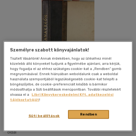
Személyre szabott könyvajánlatok!
Tisztelt Vásárlónk! Annak érdekében, hogy az ízléséhez minél
közelebb álló könyveket tudjunk a figyelmébe ajánlani, arra kérjük,
hogy fogadja el az ehhez szükséges cookie-kat a „Rendben” gomb
megnyomásával. Ennek hiányában weboldalunk csak a weboldal
használata szempontjából legszükségesebb cookie-kat telepíti a
böngészőjébe, de cookie-preferenciáit később is bármikor
módosíthatja a Süti beállítások menüpontban. További részletekért
olvassa el a
Libri Könyvkereskedelmi Kft. adatkezelési
tájékoztatóját
!
Kívánságlistához adom
Megosztom
Rendben
Süti beállítások
Magyar Helikon
|
1962
|
magyar nyelvű
|
félbőr kötés
|
132
oldal