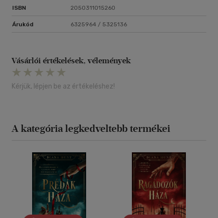
ISBN
2050311015260
Árukód
6325964 / 5325136
Vásárlói értékelések, vélemények
Kérjük, lépjen be az értékeléshez!
A kategória legkedveltebb termékei