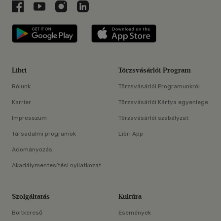
Libri a Facebookon
Libri a Youtube-on
Libri az Instagramon
Libri a LinkedInen
Libri applikáció Szerezd meg: Google P
Libri applikáció 
Libri
Törzsvásárlói Program
Rólunk
Törzsvásárlói Programunkról
Karrier
Törzsvásárlói Kártya egyenlege
Impresszum
Törzsvásárlói szabályzat
Társadalmi programok
Libri App
Adományozás
Akadálymentesítési nyilatkozat
Szolgáltatás
Kultúra
Boltkereső
Események