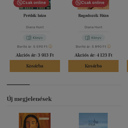
Csak online
Csak online
Prédák háza
Ragadozók Háza
Diana Hunt
Diana Hunt
Könyv
Könyv
Borító ár:
5 590 Ft
Borító ár:
5 890 Ft
Akciós ár:
3 913 Ft
Akciós ár:
4 123 Ft
Kosárba
Kosárba
Új megjelenések