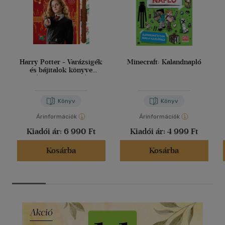
Harry Potter - Varázsigék
Minecraft: Kalandnapló
és bájitalok könyve
(varázspálcával)
Könyv
Könyv
Árinformációk
Árinformációk
Kiadói ár:
6 990 Ft
Kiadói ár:
4 999 Ft
Kosárba
Kosárba