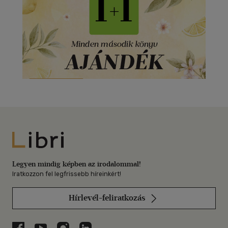
Libri
Legyen mindig képben az irodalommal!
Iratkozzon fel legfrissebb híreinkért!
Hírlevél-feliratkozás
Libri a Facebookon
Libri a Youtube-on
Libri az Instagramon
Libri a LinkedInen