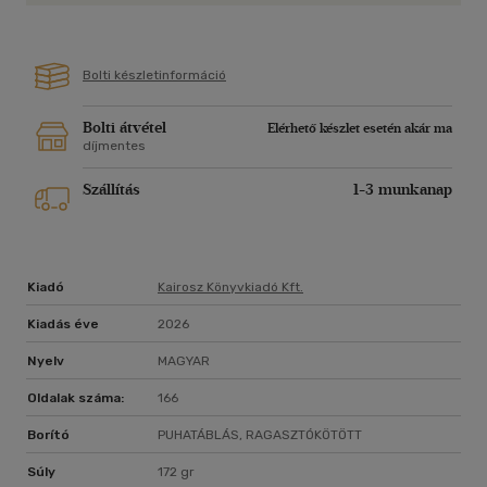
Bolti készletinformáció
Bolti átvétel
Elérhető készlet esetén akár ma
díjmentes
Szállítás
1-3 munkanap
Kiadó
Kairosz Könyvkiadó Kft.
Kiadás éve
2026
Nyelv
MAGYAR
Oldalak száma:
166
Borító
PUHATÁBLÁS, RAGASZTÓKÖTÖTT
Súly
172 gr