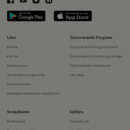
Libri applikáció Szerezd meg: Google P
Libri applikáció 
Libri
Törzsvásárlói Program
Rólunk
Törzsvásárlói Programunkról
Karrier
Törzsvásárlói Kártya egyenlege
Impresszum
Törzsvásárlói szabályzat
Társadalmi programok
Libri App
Adományozás
Akadálymentesítési nyilatkozat
Szolgáltatás
Kultúra
Boltkereső
Események