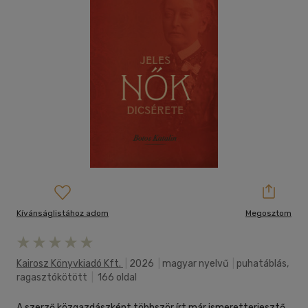
Kívánságlistához adom
Megosztom
Kairosz Könyvkiadó Kft.
|
2026
|
magyar nyelvű
|
puhatáblás,
ragasztókötött
|
166 oldal
A szerző közgazdászként többször írt már ismeretterjesztő