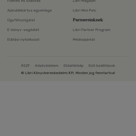
Fizetés és szállítás
Libri Magazin
Ajándékkártya egyenlege
Libri Mini Polc
Partnereinknek
Ügyfélszolgálat
E-könyv-segédlet
Libri Partner Program
Elállási nyilatkozat
Médiaajánlat
ÁSZF
Adatvédelem
Oldaltérkép
Süti beállítások
© Libri Könyvkereskedelmi Kft. Minden jog fenntartva!