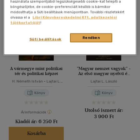
Összesen
4
db
használata szempontjából legszükségesebb cookie-kat telepíti a
böngészőjébe, de cookie-preferenciáit később is bármikor
40 db / oldal
módosíthatja a Süti beállítások menüpontban. További részletekért
olvassa el a
Libri Könyvkereskedelmi Kft. adatkezelési
tájékoztatóját
!
Alkalmaz
Rendben
Süti beállítások
A vármegye mint politikai
"Magyar nemzet vagyok" -
tér és politikai képzet
Az első magyar nyelvű és
hazai tárgyú
H. Németh István
-
Lajtai L.
Lajtai L. László
történelemtankönyvek
László
-
Nagy Ágoston
nemzetdiskurzusa
Könyv
Könyv
Utolsó ismert ár:
Árinformációk
3 900 Ft
Kiadói ár:
6 250 Ft
Kosárba