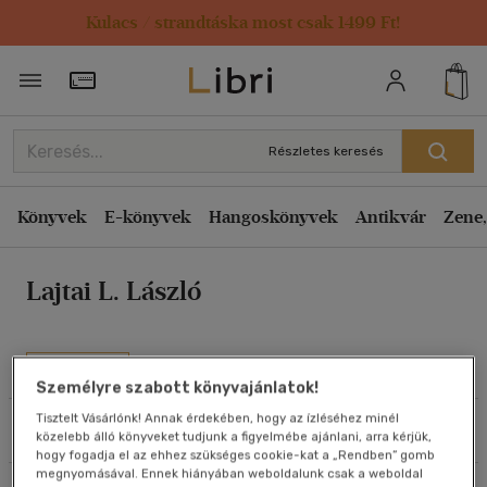
Kulacs / strandtáska most csak 1499 Ft!
Rendezés
Törzsvásárlói Kártya adatai
Rendezés
Kiadás éve szerint csökkenő
Részletes keresés
Kiadás éve szerint növekvő
Ár szerint csökkenő
Könyvek
E-könyvek
Hangoskönyvek
Antikvár
Zene,
Ár szerint növekvő
Lajtai L. László
Eladott darabszám szerint csökkenő
Eladott darabszám szerint növekvő
Cím szerint A-Z
Művei
Személyre szabott könyvajánlatok!
Szerző szerint A-Z
Tisztelt Vásárlónk! Annak érdekében, hogy az ízléséhez minél
Szűrés
Rendezés
közelebb álló könyveket tudjunk a figyelmébe ajánlani, arra kérjük,
Megjelenítés
hogy fogadja el az ehhez szükséges cookie-kat a „Rendben” gomb
megnyomásával. Ennek hiányában weboldalunk csak a weboldal
20 db / oldal