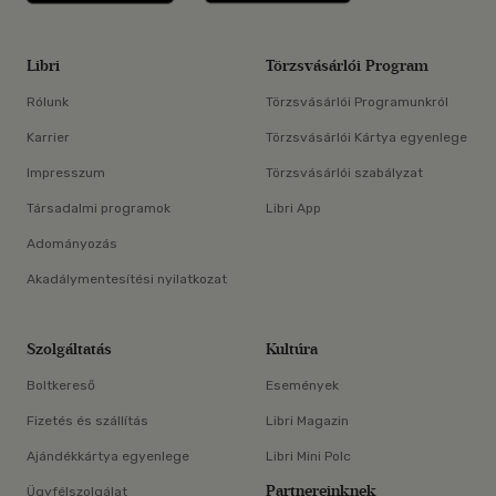
Libri
Törzsvásárlói Program
Rólunk
Törzsvásárlói Programunkról
Karrier
Törzsvásárlói Kártya egyenlege
Impresszum
Törzsvásárlói szabályzat
Társadalmi programok
Libri App
Adományozás
Akadálymentesítési nyilatkozat
Szolgáltatás
Kultúra
Boltkereső
Események
Fizetés és szállítás
Libri Magazin
Ajándékkártya egyenlege
Libri Mini Polc
Partnereinknek
Ügyfélszolgálat