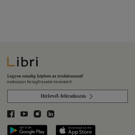
Libri
Legyen mindig képben az irodalommal!
Iratkozzon fel legfrissebb híreinkért!
Hírlevél-feliratkozás
Libri a Facebookon
Libri a Youtube-on
Libri az Instagramon
Libri a LinkedInen
Libri applikáció Szerezd meg: Google P
Libri applikáció 