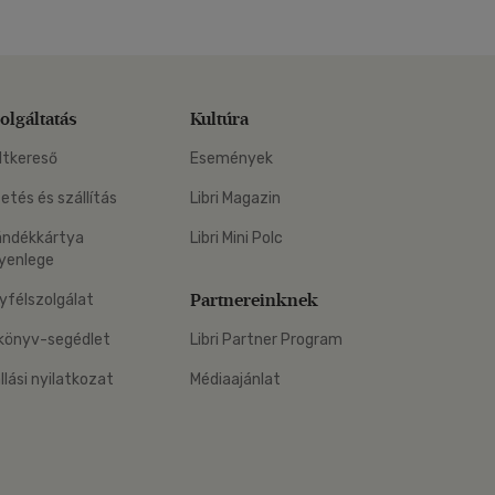
olgáltatás
Kultúra
ltkereső
Események
zetés és szállítás
Libri Magazin
ándékkártya
Libri Mini Polc
yenlege
Partnereinknek
yfélszolgálat
könyv-segédlet
Libri Partner Program
állási nyilatkozat
Médiaajánlat