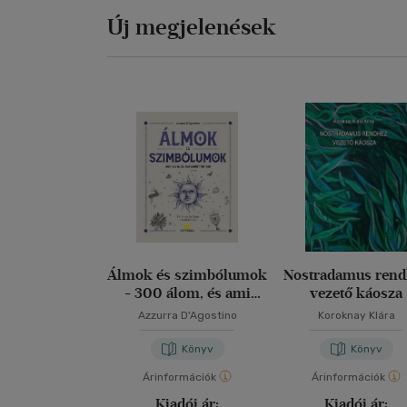
Új megjelenések
Álmok és szimbólumok
Nostradamus rend
- 300 álom, és ami
vezető káosza
mögöttük van
Azzurra D'Agostino
Koroknay Klára
Könyv
Könyv
Árinformációk
Árinformációk
Kiadói ár:
Kiadói ár: