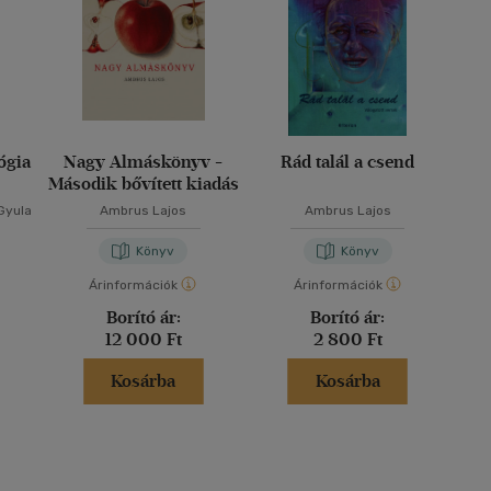
ógia
Nagy Almáskönyv -
Rád talál a csend
Második bővített kiadás
Gyula
Ambrus Lajos
Ambrus Lajos
Könyv
Könyv
Árinformációk
Árinformációk
Borító ár:
Borító ár:
12 000 Ft
2 800 Ft
Kosárba
Kosárba