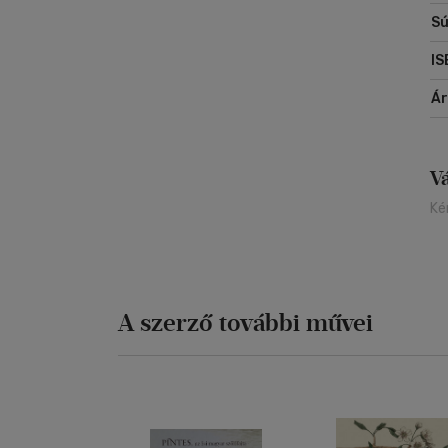
Sú
IS
Á
V
Ké
A szerző további művei