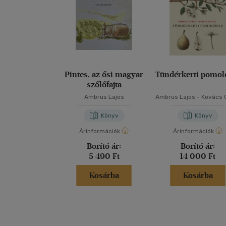
Pintes, az ősi magyar
Tündérkerti pomol
szőlőfajta
Ambrus Lajos
Ambrus Lajos
-
Kovács 
Könyv
Könyv
Árinformációk
Árinformációk
Borító ár:
Borító ár:
5 490 Ft
14 000 Ft
Kosárba
Kosárba