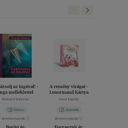
Hátra
Előre
ázsolj az ingával! -
A remény virágai -
A cigány kárt
Inga melléklettel
Lenormand Kártya
Richard Webster
Irene Kaptijn
Iványi Viktóri
Könyv
Ajándék
Kön
Árinformációk
Árinformációk
Árinformáci
Borító ár:
Fogyasztói ár:
Borító 