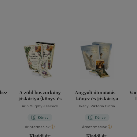
hez
A zöld boszorkány
Angyali útmutatás -
Var
jóskártya (könyv és
könyv és jóskártya
kártya)
Arin Murphy-Hiscock
Iványi Viktória Cintia
Könyv
Könyv
Árinformációk
Árinformációk
Kiadói ár:
Kiadói ár: