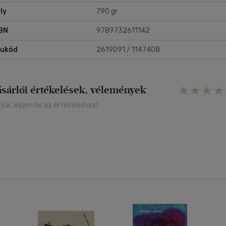
ly
790 gr
BN
9789732611142
rukód
2619091 / 1147408
ásárlói értékelések, vélemények
rjük, lépjen be az értékeléshez!