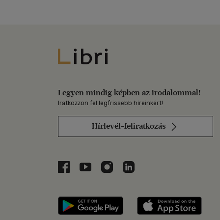
Libri
Legyen mindig képben az irodalommal!
Iratkozzon fel legfrissebb híreinkért!
Hírlevél-feliratkozás
Libri a Facebookon
Libri a Youtube-on
Libri az Instagramon
Libri a LinkedInen
Libri applikáció Szerezd m
Libri