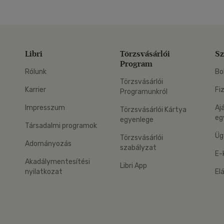
Libri
Törzsvásárlói
Sz
Program
Rólunk
Bo
Törzsvásárlói
Karrier
Fi
Programunkról
Impresszum
Aj
Törzsvásárlói Kártya
eg
egyenlege
Társadalmi programok
Üg
Törzsvásárlói
Adományozás
szabályzat
E-
Akadálymentesítési
Libri App
nyilatkozat
El
eg: Google Play
 applikáció Letölthető az App Store-ból