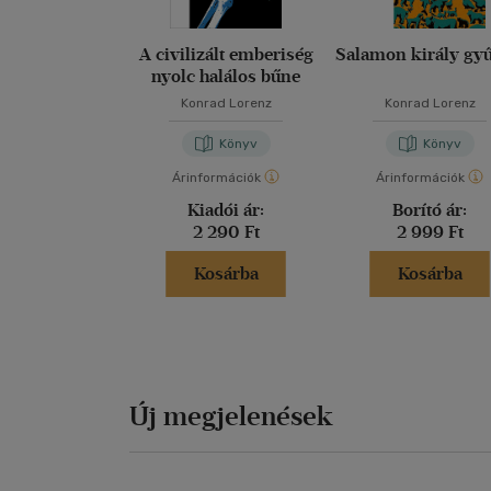
A civilizált emberiség
Salamon király gyű
nyolc halálos bűne
Konrad Lorenz
Konrad Lorenz
Könyv
Könyv
Árinformációk
Árinformációk
Kiadói ár:
Borító ár:
2 290 Ft
2 999 Ft
Kosárba
Kosárba
Új megjelenések