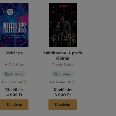
Nefelejcs
Multikatona. A profit
Terro
oltárán
M. J. Arlidge
Tokody Balázs
Dan Simm
E-könyv
E-könyv
E-kö
Árinformációk
Árinformációk
Árinformáci
Kiadói ár:
Kiadói ár:
Kiadói 
4 899 Ft
3 990 Ft
5 680 
Kosárba
Kosárba
Kosár