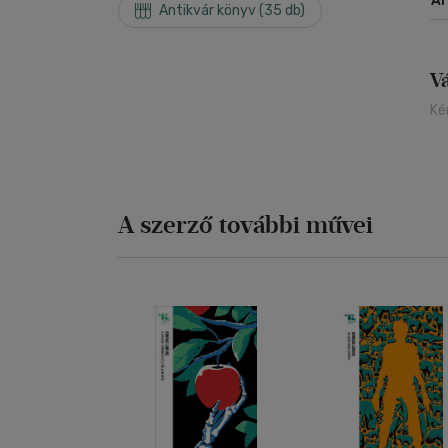
Á
Antikvár könyv (35 db)
V
Ké
A szerző további művei