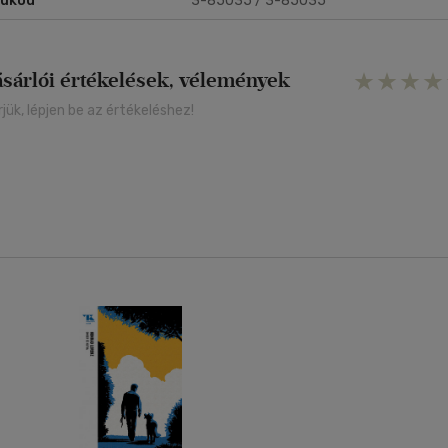
rukód
3-85035 / 3-85035
ásárlói értékelések, vélemények
rjük, lépjen be az értékeléshez!