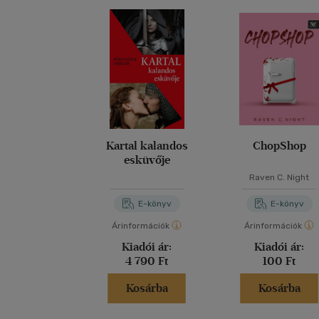
Kartal kalandos
ChopShop
esküvője
Raven C. Night
E-könyv
E-könyv
Árinformációk
Árinformációk
Kiadói ár:
Kiadói ár:
4 790 Ft
100 Ft
Kosárba
Kosárba