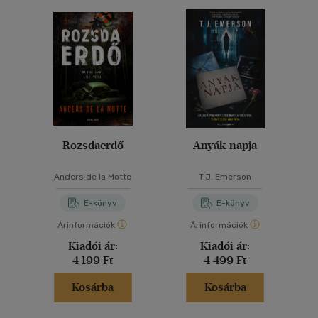
Rozsdaerdő
Anyák napja
Anders de la Motte
T.J. Emerson
E-könyv
E-könyv
Árinformációk
Árinformációk
Kiadói ár:
Kiadói ár:
4 199 Ft
4 499 Ft
Kosárba
Kosárba