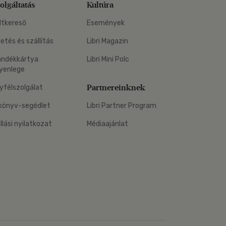
olgáltatás
Kultúra
ltkereső
Események
zetés és szállítás
Libri Magazin
ándékkártya
Libri Mini Polc
yenlege
Partnereinknek
yfélszolgálat
könyv-segédlet
Libri Partner Program
állási nyilatkozat
Médiaajánlat