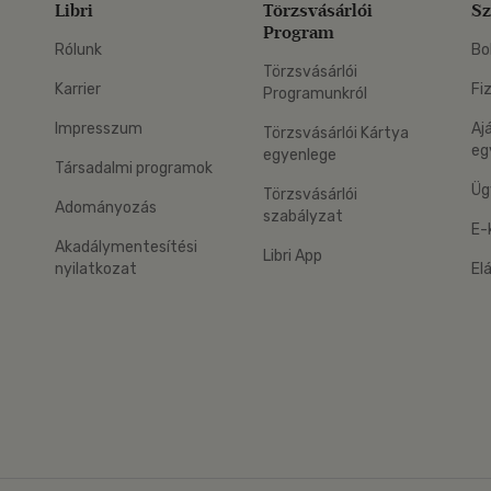
Libri
Törzsvásárlói
Sz
Program
Rólunk
Bo
Törzsvásárlói
Karrier
Fi
Programunkról
Impresszum
Aj
Törzsvásárlói Kártya
eg
egyenlege
Társadalmi programok
Üg
Törzsvásárlói
Adományozás
szabályzat
E-
Akadálymentesítési
Libri App
nyilatkozat
El
eg: Google Play
 applikáció Letölthető az App Store-ból