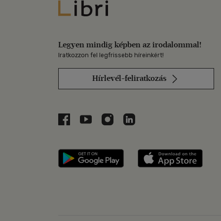
Libri
Legyen mindig képben az irodalommal!
Iratkozzon fel legfrissebb híreinkért!
Hírlevél-feliratkozás
Libri a Facebookon
Libri a Youtube-on
Libri az Instagramon
Libri a LinkedInen
Libri applikáció Szerezd m
Libri