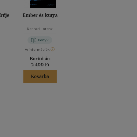
rűje
Ember és kutya
Konrad Lorenz
Könyv
Árinformációk
Borító ár:
2 499 Ft
Kosárba