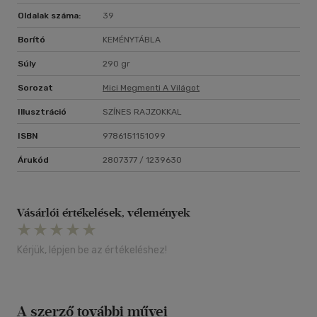
Oldalak száma:
39
Borító
KEMÉNYTÁBLA
Súly
290 gr
Sorozat
Mici Megmenti A Világot
Illusztráció
SZÍNES RAJZOKKAL
ISBN
9786151151099
Árukód
2807377 / 1239630
Vásárlói értékelések, vélemények
Kérjük, lépjen be az értékeléshez!
A szerző további művei