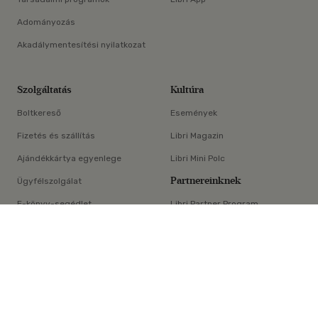
Adományozás
Akadálymentesítési nyilatkozat
Szolgáltatás
Kultúra
Boltkereső
Események
Fizetés és szállítás
Libri Magazin
Ajándékkártya egyenlege
Libri Mini Polc
Partnereinknek
Ügyfélszolgálat
E-könyv-segédlet
Libri Partner Program
×
Elállási nyilatkozat
Médiaajánlat
ÁSZF
Adatvédelem
Oldaltérkép
Süti beállítások
© Libri Könyvkereskedelmi Kft. Minden jog fenntartva!