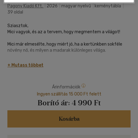
Pagony Kiadó Kft.
|
2026
|
magyar nyelvű
|
keménytábla
|
39 oldal
Sziasztok,
Mici vagyok, és az a tervem, hogy megmentem a világot!
Mici már elmesélte, hogy miért jó, ha a kertünkben sokféle
növény nő, és milyen a madarak különleges világa.
Most pedig Növényevő Gábor segítségével megmutatja, hogy
+ Mutass többet
hús nélkül is lehet finomakat enni! Mert Gábor min­denre tudja
a választ: hogy ehetnek-e túrórudit a vegák, hogy a virsli
húsnak számít-e, és hogy miből készül a falafel. Az viszont
Árinformációk
nem annyira tetszik neki, hogy a gyerekek ezen felbuzdulva
törzsi háborút rendeznek a kertjében. Mert ha szeretnénk
Ingyen szállítás 15 000 Ft felett
közösen megmenteni a Földet, akkor nem jó ötlet össze-
Borító ár:
4 990 Ft
veszni. Úgyhogy inkább csapnak egy jó nagy lakomát, amin
mindenféle ételt megkóstolnak, még a növényes palacsintát
is!
Kosárba