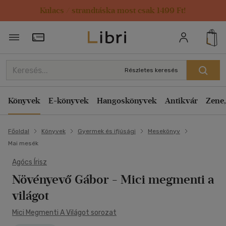
Kulacs / strandtáska most csak 1499 Ft!
Törzsvásárlói Kártya adatai
Részletes keresés
Könyvek
E-könyvek
Hangoskönyvek
Antikvár
Zene,
Főoldal
Könyvek
Gyermek és ifjúsági
Mesekönyv
Mai mesék
Agócs Írisz
Növényevő Gábor
- Mici megmenti a
világot
Mici Megmenti A Világot sorozat