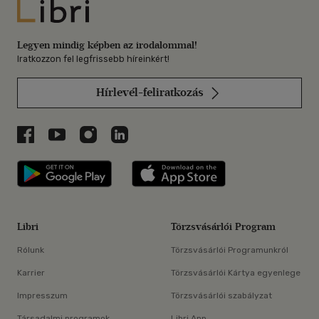
Libri
Legyen mindig képben az irodalommal!
Iratkozzon fel legfrissebb híreinkért!
Hírlevél-feliratkozás
Libri a Facebookon
Libri a Youtube-on
Libri az Instagramon
Libri a LinkedInen
Libri applikáció Szerezd meg: Google P
Libri applikáció 
Libri
Törzsvásárlói Program
Rólunk
Törzsvásárlói Programunkról
Karrier
Törzsvásárlói Kártya egyenlege
Impresszum
Törzsvásárlói szabályzat
Társadalmi programok
Libri App