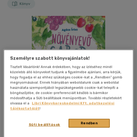
Könyv
Személyre szabott könyvajánlatok!
Tisztelt Vásárlónk! Annak érdekében, hogy az ízléséhez minél
közelebb álló könyveket tudjunk a figyelmébe ajánlani, arra kérjük,
hogy fogadja el az ehhez szükséges cookie-kat a „Rendben” gomb
megnyomásával. Ennek hiányában weboldalunk csak a weboldal
használata szempontjából legszükségesebb cookie-kat telepíti a
böngészőjébe, de cookie-preferenciáit később is bármikor
módosíthatja a Süti beállítások menüpontban. További részletekért
olvassa el a
Libri Könyvkereskedelmi Kft. adatkezelési
tájékoztatóját
!
Kívánságlistához adom
Megosztom
Rendben
Süti beállítások