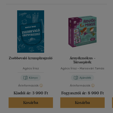
Zsebbevaló krumplirajzoló
Árnyékmókus -
Társasjáték
Agócs Írisz
Agócs Írisz
-
Marosvári Tamás
Könyv
Ajándék
Árinformációk
Árinformációk
Kiadói ár:
3 990 Ft
Fogyasztói ár:
8 990 Ft
Kosárba
Kosárba