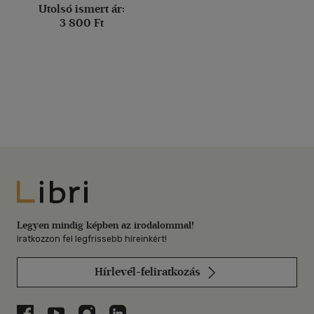
Utolsó ismert ár:
3 800 Ft
Libri
Legyen mindig képben az irodalommal!
Iratkozzon fel legfrissebb híreinkért!
Hírlevél-feliratkozás
Libri a Facebookon
Libri a Youtube-on
Libri az Instagramon
Libri a LinkedInen