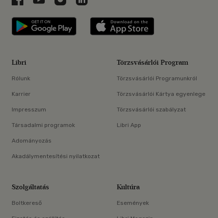
Libri applikáció Szerezd meg: Google P
Libri applikáció 
Libri
Törzsvásárlói Program
Rólunk
Törzsvásárlói Programunkról
Karrier
Törzsvásárlói Kártya egyenlege
Impresszum
Törzsvásárlói szabályzat
Társadalmi programok
Libri App
Adományozás
Akadálymentesítési nyilatkozat
Szolgáltatás
Kultúra
Boltkereső
Események