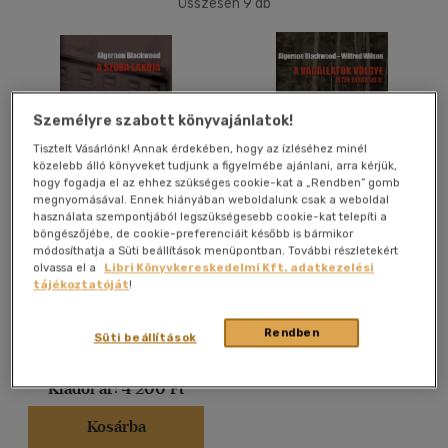
Összesen
9
db
40 db / oldal
Alkalmaz
Személyre szabott könyvajánlatok!
Tisztelt Vásárlónk! Annak érdekében, hogy az ízléséhez minél
közelebb álló könyveket tudjunk a figyelmébe ajánlani, arra kérjük,
hogy fogadja el az ehhez szükséges cookie-kat a „Rendben” gomb
megnyomásával. Ennek hiányában weboldalunk csak a weboldal
használata szempontjából legszükségesebb cookie-kat telepíti a
A SZOBA LAKÓJA
A vadállatok völgye
böngészőjébe, de cookie-preferenciáit később is bármikor
módosíthatja a Süti beállítások menüpontban. További részletekért
Algernon Blackwood
Algernon Blackwood
-
Wilfred
olvassa el a
Libri Könyvkereskedelmi Kft. adatkezelési
Wilson
tájékoztatóját
!
Könyv
Könyv
Rendben
Süti beállítások
Utolsó ismert ár:
Árinformációk
3 200 Ft
Kiadói ár:
4 200 Ft
Kosárba