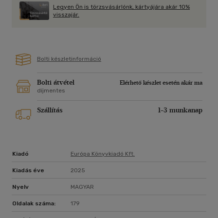
hinni akarnak, örökre elveszett. A gonosz közöttük jár ? És
Legyen Ön is törzsvásárlónk, kártyájára akár 10%
csak egy tolókocsis kisfiú elég bátor ahhoz, hogy
visszajár.
szembenézzen vele.
Bolti készletinformáció
Bolti átvétel
Elérhető készlet esetén akár ma
díjmentes
Szállítás
1-3 munkanap
Kiadó
Európa Könyvkiadó Kft.
Kiadás éve
2025
Nyelv
MAGYAR
Oldalak száma:
179