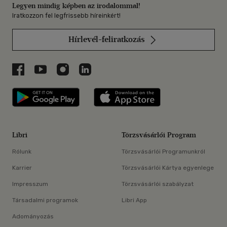
Legyen mindig képben az irodalommal!
Iratkozzon fel legfrissebb híreinkért!
Hírlevél-feliratkozás
Libri a Facebookon
Libri a Youtube-on
Libri az Instagramon
Libri a LinkedInen
Libri applikáció Szerezd meg: Google P
Libri applikáció 
Libri
Törzsvásárlói Program
Rólunk
Törzsvásárlói Programunkról
Karrier
Törzsvásárlói Kártya egyenlege
Impresszum
Törzsvásárlói szabályzat
Társadalmi programok
Libri App
Adományozás