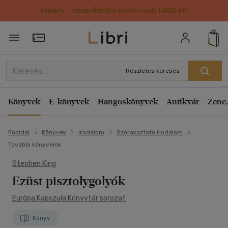
Kulacs / strandtáska most csak 1499 Ft!
Törzsvásárlói Kártya adatai
Részletes keresés
Könyvek
E-könyvek
Hangoskönyvek
Antikvár
Zene,
Főoldal
Könyvek
Irodalom
Szórakoztató irodalom
További könyveink
Stephen King
Ezüst pisztolygolyók
Európa Kapszula Könyvtár sorozat
Könyv