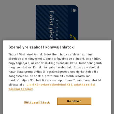
Személyre szabott könyvajánlatok!
Tisztelt Vásárlónk! Annak érdekében, hogy az ízléséhez minél
közelebb álló könyveket tudjunk a figyelmébe ajánlani, arra kérjük,
hogy fogadja el az ehhez szükséges cookie-kat a „Rendben” gomb
megnyomásával. Ennek hiányában weboldalunk csak a weboldal
használata szempontjából legszükségesebb cookie-kat telepíti a
böngészőjébe, de cookie-preferenciáit később is bármikor
módosíthatja a Süti beállítások menüpontban. További részletekért
olvassa el a
Libri Könyvkereskedelmi Kft. adatkezelési
tájékoztatóját
!
Kívánságlistához adom
Megosztom
Rendben
Süti beállítások
Európa Könyvkiadó Kft.
|
2025
|
magyar nyelvű
|
kartonált
|