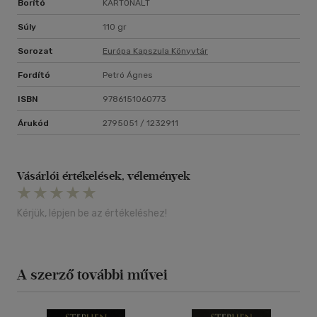
Borító
KARTONÁLT
Súly
110 gr
Sorozat
Európa Kapszula Könyvtár
Fordító
Petró Ágnes
ISBN
9786151060773
Árukód
2795051 / 1232911
Vásárlói értékelések, vélemények
Kérjük, lépjen be az értékeléshez!
A szerző további művei