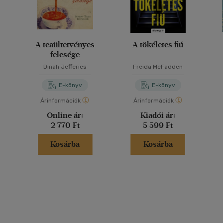
A teaültetvényes
A tökéletes fiú
felesége
Dinah Jefferies
Freida McFadden
E-könyv
E-könyv
Árinformációk
Árinformációk
Online ár:
Kiadói ár:
2 770 Ft
5 599 Ft
Kosárba
Kosárba