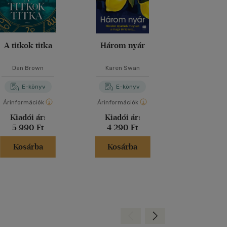
A titkok titka
Három nyár
Hazugs
Dan Brown
Karen Swan
Kimberly B
E-könyv
E-könyv
E-kö
Árinformációk
Árinformációk
Árinformáci
Kiadói ár:
Kiadói ár:
Online 
5 990 Ft
4 290 Ft
2 770 
Kosárba
Kosárba
Kosár
Hátra
Előre