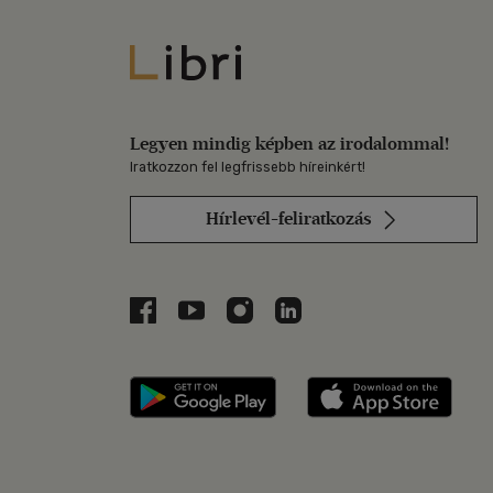
Libri
Legyen mindig képben az irodalommal!
Iratkozzon fel legfrissebb híreinkért!
Hírlevél-feliratkozás
Libri a Facebookon
Libri a Youtube-on
Libri az Instagramon
Libri a LinkedInen
Libri applikáció Szerezd m
Libri