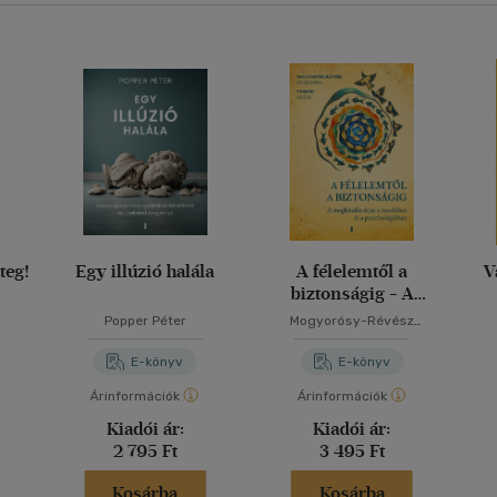
teg!
Egy illúzió halála
A félelemtől a
V
biztonságig - A
megküzdés útjai a
Popper Péter
Mogyorósy-Révész
mesékben és a
Zsuzsanna
pszichológiában
E-könyv
E-könyv
Árinformációk
Árinformációk
Kiadói ár:
Kiadói ár:
2 795 Ft
3 495 Ft
Kosárba
Kosárba