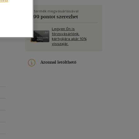
lési
Kártya
Vallás, mitológia
m
Képeslap
A termék megvásárlásával
399 pontot szerezhet
és Természet
yv
Naptár
Legyen Ön is
k
Papír, írószer
törzsvásárlónk,
s
kártyájára akár 10%
ok
visszajár.
Azonnal letölthető
et