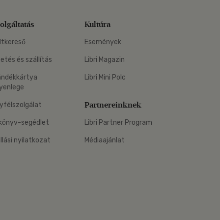
olgáltatás
Kultúra
ltkereső
Események
zetés és szállítás
Libri Magazin
ándékkártya
Libri Mini Polc
yenlege
Partnereinknek
yfélszolgálat
könyv-segédlet
Libri Partner Program
állási nyilatkozat
Médiaajánlat