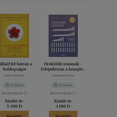
állald fel bátran a
Öröklődő traumák -
Miért emlé
boldogságot
Felépülésem a komplex
PTSD-ből
Ichiro Kishimi
Stephanie Foo
Charan Ran
E-könyv
E-könyv
E-kö
Árinformációk
Árinformációk
Árinformáci
Kiadói ár:
Kiadói ár:
Kiadói 
3 599 Ft
4 199 Ft
4 799 
Kosárba
Kosárba
Kosár