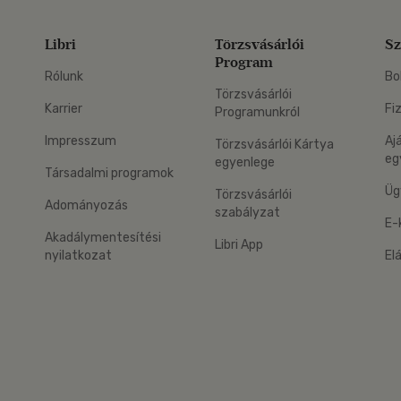
Libri
Törzsvásárlói
Sz
Program
Rólunk
Bo
Törzsvásárlói
Karrier
Fi
Programunkról
Impresszum
Aj
Törzsvásárlói Kártya
eg
egyenlege
Társadalmi programok
Üg
Törzsvásárlói
Adományozás
szabályzat
E-
Akadálymentesítési
Libri App
nyilatkozat
El
eg: Google Play
 applikáció Letölthető az App Store-ból