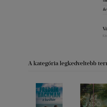
IS
Á
V
Ké
A kategória legkedveltebb te