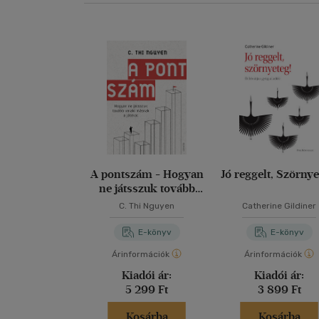
A pontszám - Hogyan
Jó reggelt, Szörnye
ne játsszuk tovább
valaki másnak a játékát
C. Thi Nguyen
Catherine Gildiner
E-könyv
E-könyv
Árinformációk
Árinformációk
Kiadói ár:
Kiadói ár:
5 299 Ft
3 899 Ft
Kosárba
Kosárba