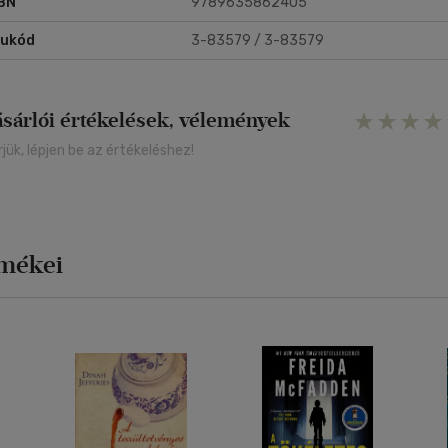
BN
9789635862405
rukód
3-83579 / 3-83579
ásárlói értékelések, vélemények
rjük, lépjen be az értékeléshez!
rmékei