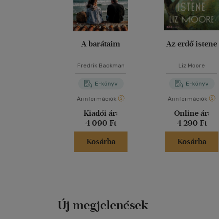
A barátaim
Az erdő istene
Fredrik Backman
Liz Moore
E-könyv
E-könyv
Árinformációk
Árinformációk
Kiadói ár:
Online ár:
4 090 Ft
4 290 Ft
Kosárba
Kosárba
Új megjelenések