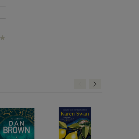
Hátra
Előre