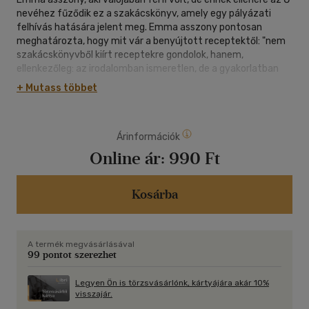
nevéhez fűződik ez a szakácskönyv, amely egy pályázati
felhívás hatására jelent meg. Emma asszony pontosan
meghatározta, hogy mit vár a benyújtott receptektől: "nem
szakácskönyvből kiírt receptekre gondolok, hanem,
ellenkezőleg: az irodalomban ismeretlen, de a gyakorlatban
kipróbált vagy egy-egy ritka és ismeretlen ételnek vagy egy-
+ Mutass többet
egy ismeretlen étel ritka és ismeretlen változatának
reczipéjére, melynek a beküldője lehetőleg megállapítaná a
származása helyét és idejét is, amennyire csak visszafelé
Árinformációk
tudja követni." A benyújtott és kiválogatott receptek
gyűjtemény meg is jelent 1902-ben és igazi sikerkönyv lett és
Online ár:
990 Ft
receptjei kiváló kulináris csemegét nyújtanak. Emma asszony
a valóságban Ignotus Hugó (1869-1949) volt, kora egyik
ismert és sikeres publicistája.
Kosárba
A termék megvásárlásával
99 pontot szerezhet
Legyen Ön is törzsvásárlónk, kártyájára akár 10%
visszajár.