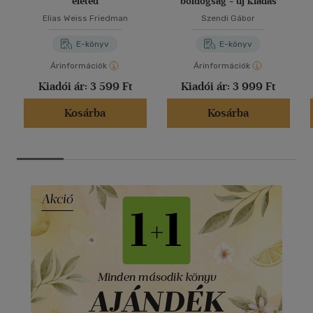
életed
boldogság - új kiadás
Elias Weiss Friedman
Szendi Gábor
E-könyv
E-könyv
Árinformációk
Árinformációk
Kiadói ár:
3 599 Ft
Kiadói ár:
3 999 Ft
Kosárba
Kosárba