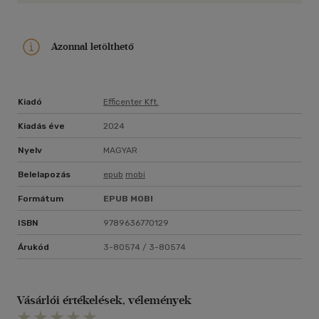
Azonnal letölthető
Kiadó
Efficenter Kft.
Kiadás éve
2024
Nyelv
MAGYAR
Belelapozás
epub
mobi
Formátum
EPUB
MOBI
ISBN
9789636770129
Árukód
3-80574 / 3-80574
Vásárlói értékelések, vélemények