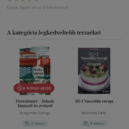
Kérjük, lépjen be az értékeléshez!
A kategória legkedveltebb termékei
e-könyv akció
Főzőskönyv - Írások
30+1 Nassolda recept
főzésről és evésről
Dragomán György
Nassolda Detti
E-könyv
E-könyv