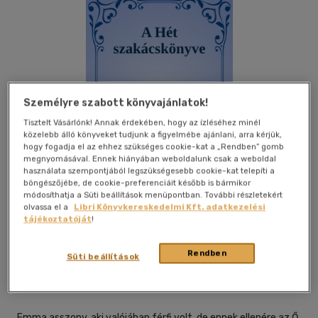
Személyre szabott könyvajánlatok!
Tisztelt Vásárlónk! Annak érdekében, hogy az ízléséhez minél
közelebb álló könyveket tudjunk a figyelmébe ajánlani, arra kérjük,
hogy fogadja el az ehhez szükséges cookie-kat a „Rendben” gomb
megnyomásával. Ennek hiányában weboldalunk csak a weboldal
használata szempontjából legszükségesebb cookie-kat telepíti a
böngészőjébe, de cookie-preferenciáit később is bármikor
módosíthatja a Süti beállítások menüpontban. További részletekért
olvassa el a
Libri Könyvkereskedelmi Kft. adatkezelési
tájékoztatóját
!
Beleolvasok
Kívánságlistához adom
Megosztom
Rendben
Süti beállítások
Efficenter Kft.
|
2024
|
magyar nyelvű
Emma asszony, aki valójában férfi volt, de ennek ellenére az Ő