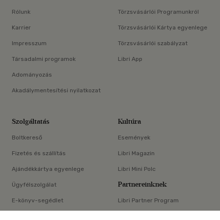
Rólunk
Törzsvásárlói Programunkról
Karrier
Törzsvásárlói Kártya egyenlege
Impresszum
Törzsvásárlói szabályzat
Társadalmi programok
Libri App
Adományozás
Akadálymentesítési nyilatkozat
Szolgáltatás
Kultúra
Boltkereső
Események
Fizetés és szállítás
Libri Magazin
Ajándékkártya egyenlege
Libri Mini Polc
Partnereinknek
Ügyfélszolgálat
E-könyv-segédlet
Libri Partner Program
×
Elállási nyilatkozat
Médiaajánlat