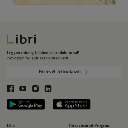
Libri
Legyen mindig képben az irodalommal!
Iratkozzon fel legfrissebb híreinkért!
Hírlevél-feliratkozás
Libri a Facebookon
Libri a Youtube-on
Libri az Instagramon
Libri a LinkedInen
Libri applikáció Szerezd meg: Google P
Libri applikáció 
Libri
Törzsvásárlói Program