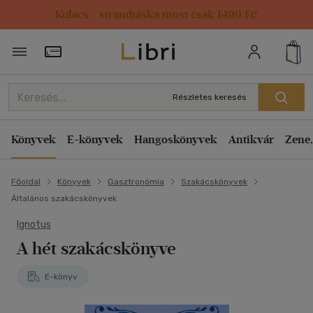
Kulacs / strandtáska most csak 1499 Ft!
Törzsvásárlói Kártya adatai
Részletes keresés
Könyvek
E-könyvek
Hangoskönyvek
Antikvár
Zene,
Főoldal
Könyvek
Gasztronómia
Szakácskönyvek
Általános szakácskönyvek
Ignotus
A hét szakácskönyve
E-könyv