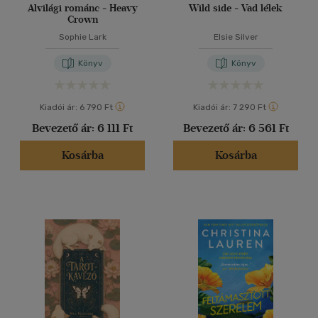
Alvilági románc - Heavy
Wild side - Vad lélek
Crown
Sophie Lark
Elsie Silver
Könyv
Könyv
Kiadói ár:
6 790 Ft
Kiadói ár:
7 290 Ft
Bevezető ár:
6 111 Ft
Bevezető ár:
6 561 Ft
Kosárba
Kosárba