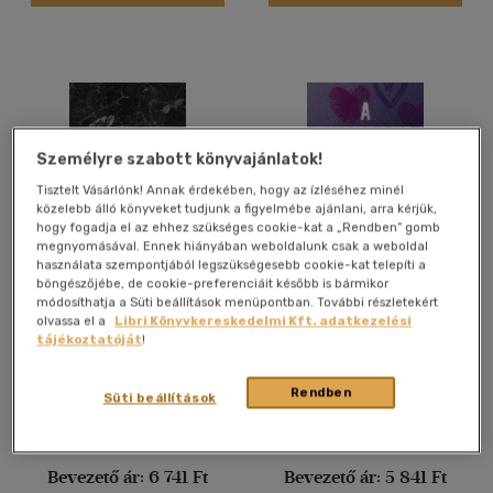
Felnőtt
(2588)
Nyelv szerint
Magyar
(2277)
Személyre szabott könyvajánlatok!
Angol
(339)
Tisztelt Vásárlónk! Annak érdekében, hogy az ízléséhez minél
Francia
(6)
közelebb álló könyveket tudjunk a figyelmébe ajánlani, arra kérjük,
Német
(42)
hogy fogadja el az ehhez szükséges cookie-kat a „Rendben” gomb
megnyomásával. Ennek hiányában weboldalunk csak a weboldal
Olasz
(1)
használata szempontjából legszükségesebb cookie-kat telepíti a
böngészőjébe, de cookie-preferenciáit később is bármikor
Psychotic Obsession -
A Thousand Perfect Lies
Orosz
(2)
módosíthatja a Süti beállítások menüpontban. További részletekért
Beteges megszállotság
olvassa el a
Libri Könyvkereskedelmi Kft. adatkezelési
Spanyol
(4)
Leigh Rivers
Monica Murphy
tájékoztatóját
!
Könyv
Könyv
Vélemény szerint
Rendben
Süti beállítások
(732)
Kiadói ár:
7 490 Ft
Kiadói ár:
6 490 Ft
(323)
Bevezető ár:
6 741 Ft
Bevezető ár:
5 841 Ft