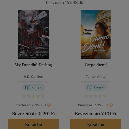
Összesen
16 548
db
40 db / oldal
Ár szerint
500 Ft alatt
(5)
500 Ft - 2500 Ft
(10033)
Alkalmaz
2500 Ft - 4500 Ft
(3816)
4500 Ft felett
(2763)
Korosztály szerint
My Dreadful Darling
Carpe diem!
Gyermek
(1)
H.D. Carlton
Tomor Anita
mind
(1)
Könyv
Könyv
Ifjúsági
(74)
10 - 14 év
(1)
Kiadói ár:
6 990 Ft
Kiadói ár:
7 990 Ft
14 - 18 év
(51)
Bevezető ár:
6 291 Ft
Bevezető ár:
7 191 Ft
mind
(16)
Gyermek és ifjúsági
(3)
Kosárba
Kosárba