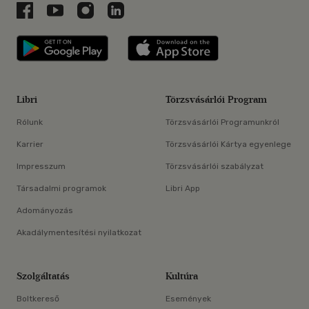
Libri a Facebookon
Libri a Youtube-on
Libri az Instagramon
Libri a LinkedInen
Libri applikáció Szerezd meg: Google P
Libri applikáció 
Libri
Törzsvásárlói Program
Rólunk
Törzsvásárlói Programunkról
Karrier
Törzsvásárlói Kártya egyenlege
Impresszum
Törzsvásárlói szabályzat
Társadalmi programok
Libri App
Adományozás
Akadálymentesítési nyilatkozat
Szolgáltatás
Kultúra
Boltkereső
Események