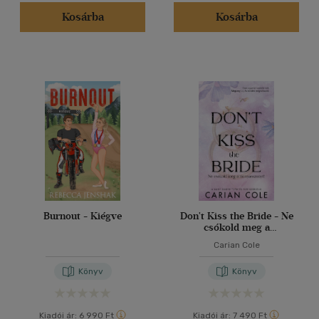
(88)
Kosárba
Kosárba
(21)
(20)
(15364)
Alkalmaz
Burnout - Kiégve
Don't Kiss the Bride - Ne
csókold meg a
menyasszonyt!
Carian Cole
Könyv
Könyv
Kiadói ár:
6 990 Ft
Kiadói ár:
7 490 Ft