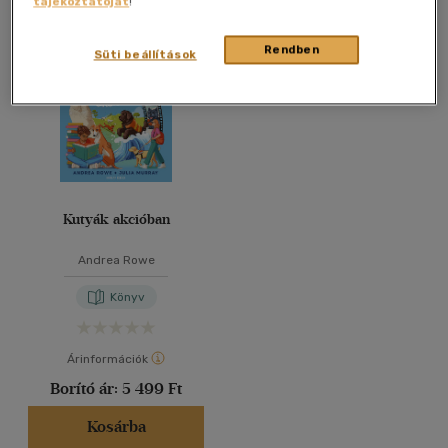
tájékoztatóját
!
Összesen
1
db
40 db / oldal
Rendben
Süti beállítások
Alkalmaz
Kutyák akcióban
Andrea Rowe
Könyv
Árinformációk
Borító ár:
5 499 Ft
Kosárba