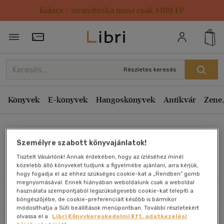
Kulacs / strandtáska most csak 1499 Ft!
Rendezés
Törzsvásárlói Kártya adatai
Rendezés
Kiadás éve szerint csökkenő
Részletes keresés
Kiadás éve szerint növekvő
Ár szerint csökkenő
Könyvek
E-könyvek
Hangoskönyvek
Antikvár
Zene,
Ár szerint növekvő
Andrea Rowe
Eladott darabszám szerint csökkenő
Személyre szabott könyvajánlatok!
Eladott darabszám szerint növekvő
Tisztelt Vásárlónk! Annak érdekében, hogy az ízléséhez minél
Cím szerint A-Z
közelebb álló könyveket tudjunk a figyelmébe ajánlani, arra kérjük,
Művei
hogy fogadja el az ehhez szükséges cookie-kat a „Rendben” gomb
Szerző szerint A-Z
megnyomásával. Ennek hiányában weboldalunk csak a weboldal
használata szempontjából legszükségesebb cookie-kat telepíti a
Szűrés
Rendezés
böngészőjébe, de cookie-preferenciáit később is bármikor
Megjelenítés
módosíthatja a Süti beállítások menüpontban. További részletekért
olvassa el a
Libri Könyvkereskedelmi Kft. adatkezelési
20 db / oldal