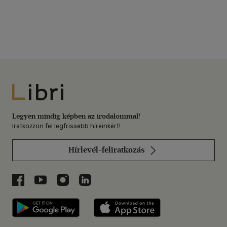
Libri
Legyen mindig képben az irodalommal!
Iratkozzon fel legfrissebb híreinkért!
Hírlevél-feliratkozás
Libri a Facebookon
Libri a Youtube-on
Libri az Instagramon
Libri a LinkedInen
Libri applikáció Szerezd meg: Google P
Libri applikáció 