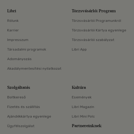
Libri
Törzsvásárlói Program
Rólunk
Törzsvásárlói Programunkról
Karrier
Törzsvásárlói Kártya egyenlege
Impresszum
Törzsvásárlói szabályzat
Társadalmi programok
Libri App
Adományozás
Akadálymentesítési nyilatkozat
Szolgáltatás
Kultúra
Boltkereső
Események
Fizetés és szállítás
Libri Magazin
Ajándékkártya egyenlege
Libri Mini Polc
Partnereinknek
Ügyfélszolgálat