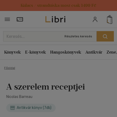
Kulacs / strandtáska most csak 1499 Ft!
Törzsvásárlói Kártya adatai
Részletes keresés
Könyvek
E-könyvek
Hangoskönyvek
Antikvár
Zene,
Főoldal
A szerelem receptjei
Nicolas Barreau
Antikvár könyv (7db)