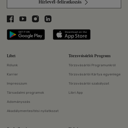
Hírlevél-feliratkozás
Libri a Facebookon
Libri a Youtube-on
Libri az Instagramon
Libri a LinkedInen
Libri applikáció Szerezd meg: Google P
Libri applikáció 
Libri
Törzsvásárlói Program
Rólunk
Törzsvásárlói Programunkról
Karrier
Törzsvásárlói Kártya egyenlege
Impresszum
Törzsvásárlói szabályzat
Társadalmi programok
Libri App
Adományozás
Akadálymentesítési nyilatkozat