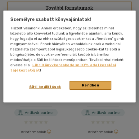
További formátumok
Személyre szabott könyvajánlatok!
Tisztelt Vásárlónk! Annak érdekében, hogy az ízléséhez minél
közelebb álló könyveket tudjunk a figyelmébe ajánlani, arra kérjük,
hogy fogadja el az ehhez szükséges cookie-kat a „Rendben” gomb
megnyomásával. Ennek hiányában weboldalunk csak a weboldal
használata szempontjából legszükségesebb cookie-kat telepíti a
böngészőjébe, de cookie-preferenciáit később is bármikor
módosíthatja a Süti beállítások menüpontban. További részletekért
olvassa el a
Libri Könyvkereskedelmi Kft. adatkezelési
tájékoztatóját
!
Rendben
Süti beállítások
A szerelem receptjei
A szerelem receptjei
Nicolas Barreau
Nicolas Barreau
Antikvár partner
Antikvár partner
Árinformációk
Árinformációk