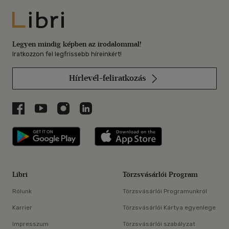
Libri
Legyen mindig képben az irodalommal!
Iratkozzon fel legfrissebb híreinkért!
Hírlevél-feliratkozás
Libri a Facebookon
Libri a Youtube-on
Libri az Instagramon
Libri a LinkedInen
Libri applikáció Szerezd meg: Google P
Libri applikáció 
Libri
Törzsvásárlói Program
Rólunk
Törzsvásárlói Programunkról
Karrier
Törzsvásárlói Kártya egyenlege
Impresszum
Törzsvásárlói szabályzat