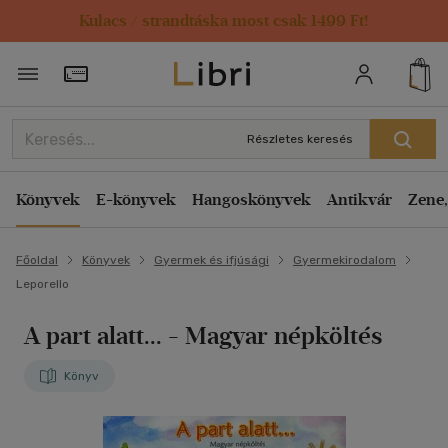
Kulacs / strandtáska most csak 1499 Ft!
Törzsvásárlói Kártya adatai
Részletes keresés
Könyvek
E-könyvek
Hangoskönyvek
Antikvár
Zene,
Főoldal
Könyvek
Gyermek és ifjúsági
Gyermekirodalom
Leporello
A part alatt...
- Magyar népköltés
Könyv