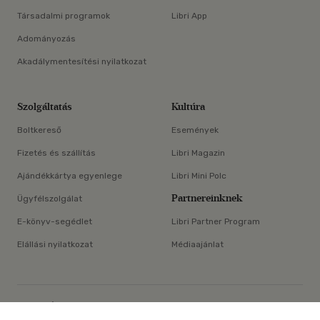
Társadalmi programok
Libri App
Adományozás
Akadálymentesítési nyilatkozat
Szolgáltatás
Kultúra
Boltkereső
Események
Fizetés és szállítás
Libri Magazin
Ajándékkártya egyenlege
Libri Mini Polc
Partnereinknek
Ügyfélszolgálat
E-könyv-segédlet
Libri Partner Program
Elállási nyilatkozat
Médiaajánlat
×
ÁSZF
Adatvédelem
Oldaltérkép
Süti beállítások