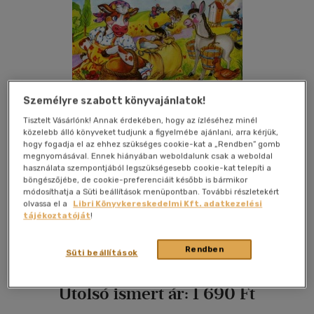
Személyre szabott könyvajánlatok!
Tisztelt Vásárlónk! Annak érdekében, hogy az ízléséhez minél
közelebb álló könyveket tudjunk a figyelmébe ajánlani, arra kérjük,
hogy fogadja el az ehhez szükséges cookie-kat a „Rendben” gomb
Kívánságlistához adom
Megosztom
megnyomásával. Ennek hiányában weboldalunk csak a weboldal
használata szempontjából legszükségesebb cookie-kat telepíti a
böngészőjébe, de cookie-preferenciáit később is bármikor
módosíthatja a Süti beállítások menüpontban. További részletekért
Pro Junior Könyvkiadó
|
2007
|
magyar nyelvű
|
leporello
|
7
olvassa el a
Libri Könyvkereskedelmi Kft. adatkezelési
oldal
tájékoztatóját
!
Kedves kis könyv a magyar népköltészetből.
Rendben
Süti beállítások
Utolsó ismert ár:
1 690 Ft