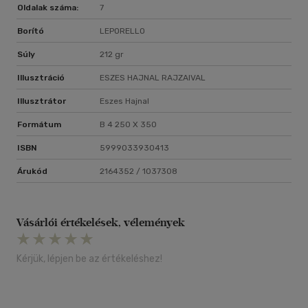
Oldalak száma:
7
Borító
LEPORELLO
Súly
212 gr
Illusztráció
ESZES HAJNAL RAJZAIVAL
Illusztrátor
Eszes Hajnal
Formátum
B 4 250 X 350
ISBN
5999033930413
Árukód
2164352 / 1037308
Vásárlói értékelések, vélemények
Kérjük, lépjen be az értékeléshez!