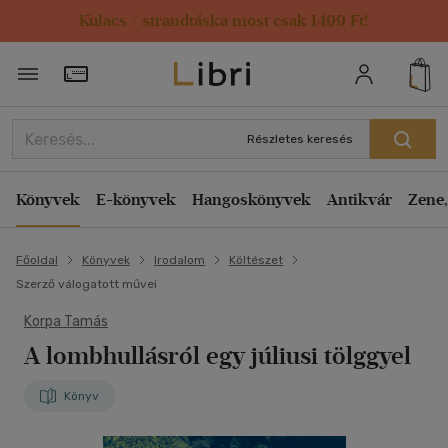
Kulacs / strandtáska most csak 1499 Ft!
Törzsvásárlói Kártya adatai
Részletes keresés
Könyvek
E-könyvek
Hangoskönyvek
Antikvár
Zene,
Főoldal
Könyvek
Irodalom
Költészet
Szerző válogatott művei
Korpa Tamás
A lombhullásról egy júliusi tölggyel
Könyv