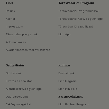
Libri
Törzsvásárlói Program
Rólunk
Törzsvásárlói Programunkról
Karrier
Törzsvásárlói Kártya egyenlege
Impresszum
Törzsvásárlói szabályzat
Társadalmi programok
Libri App
Adományozás
Akadálymentesítési nyilatkozat
Szolgáltatás
Kultúra
Boltkereső
Események
Fizetés és szállítás
Libri Magazin
Ajándékkártya egyenlege
Libri Mini Polc
Partnereinknek
Ügyfélszolgálat
E-könyv-segédlet
Libri Partner Program