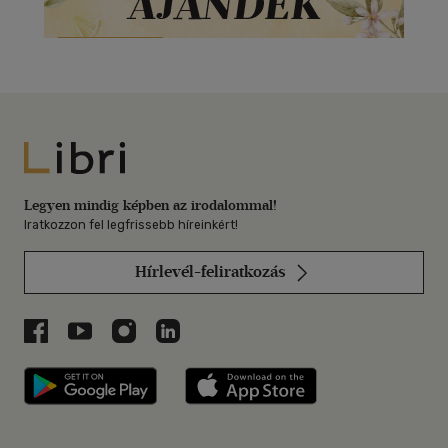
Libri
Legyen mindig képben az irodalommal!
Iratkozzon fel legfrissebb híreinkért!
Hírlevél-feliratkozás
Libri a Facebookon
Libri a Youtube-on
Libri az Instagramon
Libri a LinkedInen
Libri applikáció Szerezd meg: Google P
Libri applikáció 