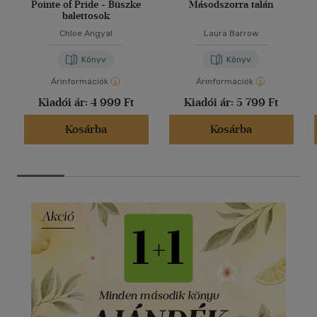
Pointe of Pride - Büszke
Másodszorra talán
balettosok
Chloe Angyal
Laura Barrow
Könyv
Könyv
Árinformációk
Árinformációk
Kiadói ár:
4 999 Ft
Kiadói ár:
5 799 Ft
Kosárba
Kosárba