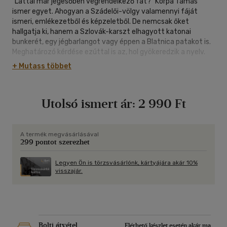
"Láttál már jégesőben végrendelkező fát?" Korpa Tamás
ismer egyet. Ahogyan a Szádelői-völgy valamennyi fáját
ismeri, emlékezetből és képzeletből. De nemcsak őket
hallgatja ki, hanem a Szlovák-karszt elhagyott katonai
bunkerét, egy jégbarlangot vagy éppen a Blatnica patakot is.
Meghatározó kérdése ezúttal is az, hol gyökeredzik a nyelv.
Harmadik kötetének sűrű ágrendszerében pedig csönd és
+ Mutass többet
levélzaj, suttogás, függő beszéd. Lassan bizonytalanná
lesznek az érzékek: mi az emberi, és mi az emberen túli? Az
avarra vetülő árnyékom, például? Mennyit érthetni a
Utolsó ismert ár:
2 990 Ft
vízcsobogásból? Hogyan hullajtja lombját a tölgy, amikor senki
nem figyeli? És ami emberi, abban feltétel nélkül
megbízhatok? "A kettős látásnál nem ismerek szívszorítóbb
csapdát."
A termék megvásárlásával
299 pontot szerezhet
Szívszorító csapda Korpa Tamás érzékeny és merész
költészete is, amelybe érdemes belesétáni, míg "egy árnyék,
másodmagával, elvonul utánad".
Legyen Ön is törzsvásárlónk, kártyájára akár 10%
visszajár.
"a többi odafönt levélzaj, mozgásérzékelő. az ágak
barkóbája a szél nevére.
a levélnyelek. mintha egymás szinonimái
volnának."
Bolti átvétel
Elérhető készlet esetén akár ma