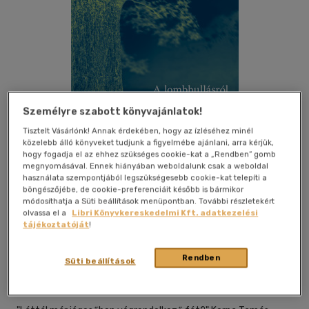
Személyre szabott könyvajánlatok!
Tisztelt Vásárlónk! Annak érdekében, hogy az ízléséhez minél
közelebb álló könyveket tudjunk a figyelmébe ajánlani, arra kérjük,
hogy fogadja el az ehhez szükséges cookie-kat a „Rendben” gomb
megnyomásával. Ennek hiányában weboldalunk csak a weboldal
használata szempontjából legszükségesebb cookie-kat telepíti a
böngészőjébe, de cookie-preferenciáit később is bármikor
módosíthatja a Süti beállítások menüpontban. További részletekért
olvassa el a
Libri Könyvkereskedelmi Kft. adatkezelési
Kívánságlistához adom
Megosztom
tájékoztatóját
!
Rendben
Süti beállítások
Pesti Kalligram Kft.
|
2020
|
magyar nyelvű
|
puhatáblás
|
96
oldal