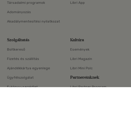
Társadalmi programok
Libri App
Adományozás
Akadálymentesítési nyilatkozat
Szolgáltatás
Kultúra
Boltkereső
Események
Fizetés és szállítás
Libri Magazin
Ajándékkártya egyenlege
Libri Mini Polc
Partnereinknek
Ügyfélszolgálat
E-könyv-segédlet
Libri Partner Program
×
Elállási nyilatkozat
Médiaajánlat
ÁSZF
Adatvédelem
Oldaltérkép
Süti beállítások
© Libri Könyvkereskedelmi Kft. Minden jog fenntartva!