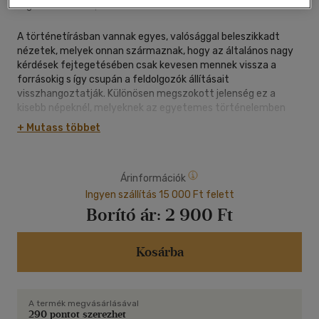
ragasztókötött
|
136 oldal
A történetírásban vannak egyes, valósággal beleszikkadt
nézetek, melyek onnan származnak, hogy az általános nagy
kérdések fejtegetésében csak kevesen mennek vissza a
forrásokig s így csupán a feldolgozók állításait
visszhangoztatják. Különösen megszokott jelenség ez a
kisebb népeknél, melyeknek az egyetemes történelemben
nincs elsőrendű szerepük s így el sem akarják hinni, hogy nekik,
+ Mutass többet
bizonyos általánosságok ismeretén túl, az egyetemes
történelem tanulmányozásában forrásműveket is kelljen
használniok.
Árinformációk
Pedig ebben a kérdésben éppen ők vétnek önmagok ellen, ha
az első krónikásokat elhanyagolják. Az eredeti szövegeknek
Ingyen szállítás 15 000 Ft felett
alapos ismerete arra vezetheti őket, hogy a feldolgozók a
Borító ár:
2 900 Ft
forrásnak kissé zavarosabb részét már élvezhetetlennek
tartván, a helyett, hogy a víz meghiggadását bevárták volna,
kiöntötték, holott az egészen tiszta vízzel minden
Kosárba
szomjazót ki nem elégíthettek. Mi magyarok ugyancsak
keveset merítettünk a középkor egyetemes történelmének
forrásaiból s így joggal remélhetjük, hogy vizét nem kapjuk oly
A termék megvásárlásával
zavarosan, mint a németek, angolok és franciák, kik oly bőven
290 pontot szerezhet