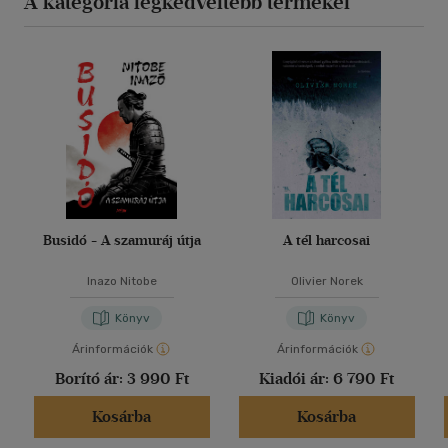
A kategória legkedveltebb termékei
Busidó - A szamuráj útja
A tél harcosai
Inazo Nitobe
Olivier Norek
Könyv
Könyv
Árinformációk
Árinformációk
Borító ár:
3 990 Ft
Kiadói ár:
6 790 Ft
Kosárba
Kosárba