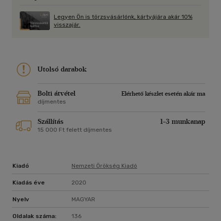
bántak vele, hogy már egészen sáros lett tőle a patak
kútfeje. Ez a sár a krónikáknak a mi történetünkre vonatkozó,
Legyen Ön is törzsvásárlónk, kártyájára akár 10%
kiöntött részéből keletkezett. Feladatunk nem e sár
visszajár.
kiszikkasztása, hanem az, hogy megakadályozzuk a minket
üdíthető víznek tovább való pocsékolását.
Utolsó darabok
Bolti átvétel
Elérhető készlet esetén akár ma
díjmentes
Szállítás
1-3 munkanap
15 000 Ft felett díjmentes
Kiadó
Nemzeti Örökség Kiadó
Kiadás éve
2020
Nyelv
MAGYAR
Oldalak száma:
136