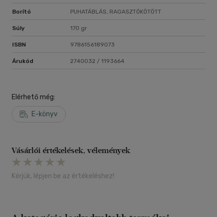
Borító
PUHATÁBLÁS, RAGASZTÓKÖTÖTT
Súly
170 gr
ISBN
9786156189073
Árukód
2740032 / 1193664
Elérhető még:
E-könyv
Vásárlói értékelések, vélemények
Kérjük, lépjen be az értékeléshez!