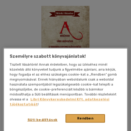
Személyre szabott könyvajánlatok!
Tisztelt Vásárlónk! Annak érdekében, hogy az ízléséhez minél
közelebb álló könyveket tudjunk a figyelmébe ajánlani, arra kérjük,
hogy fogadja el az ehhez szükséges cookie-kat a „Rendben” gomb
megnyomásával. Ennek hiányában weboldalunk csak a weboldal
használata szempontjából legszükségesebb cookie-kat telepíti a
böngészőjébe, de cookie-preferenciáit később is bármikor
módosíthatja a Süti beállítások menüpontban. További részletekért
olvassa el a
Libri Könyvkereskedelmi Kft. adatkezelési
tájékoztatóját
!
Kívánságlistához adom
Megosztom
Rendben
Süti beállítások
Nemzeti Örökség Kiadó
|
2020
|
magyar nyelvű
|
puhatáblás,