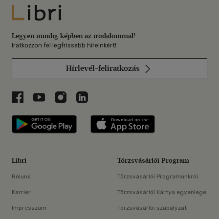
Libri
Legyen mindig képben az irodalommal!
Iratkozzon fel legfrissebb híreinkért!
Hírlevél-feliratkozás
Libri a Facebookon
Libri a Youtube-on
Libri az Instagramon
Libri a LinkedInen
Libri applikáció Szerezd meg: Google P
Libri applikáció 
Libri
Törzsvásárlói Program
Rólunk
Törzsvásárlói Programunkról
Karrier
Törzsvásárlói Kártya egyenlege
Impresszum
Törzsvásárlói szabályzat