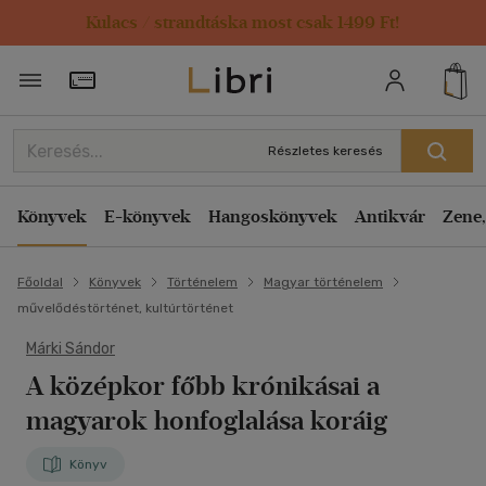
Kulacs / strandtáska most csak 1499 Ft!
Törzsvásárlói Kártya adatai
Részletes keresés
Könyvek
E-könyvek
Hangoskönyvek
Antikvár
Zene,
Főoldal
Könyvek
Történelem
Magyar történelem
művelődéstörténet, kultúrtörténet
Márki Sándor
A középkor főbb krónikásai a
magyarok honfoglalása koráig
Könyv