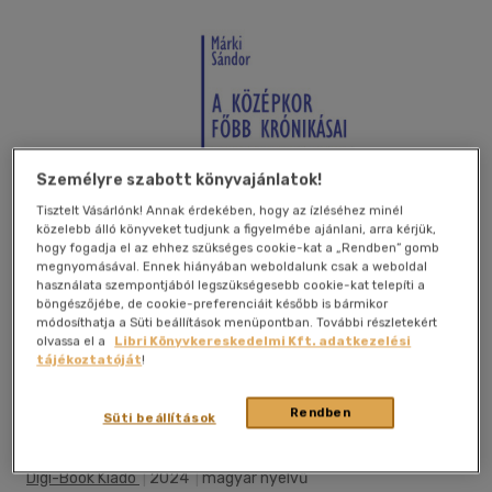
Személyre szabott könyvajánlatok!
Tisztelt Vásárlónk! Annak érdekében, hogy az ízléséhez minél
közelebb álló könyveket tudjunk a figyelmébe ajánlani, arra kérjük,
hogy fogadja el az ehhez szükséges cookie-kat a „Rendben” gomb
megnyomásával. Ennek hiányában weboldalunk csak a weboldal
használata szempontjából legszükségesebb cookie-kat telepíti a
böngészőjébe, de cookie-preferenciáit később is bármikor
módosíthatja a Süti beállítások menüpontban. További részletekért
olvassa el a
Libri Könyvkereskedelmi Kft. adatkezelési
tájékoztatóját
!
Beleolvasok
Kívánságlistához adom
Megosztom
Rendben
Süti beállítások
Digi-Book Kiadó
|
2024
|
magyar nyelvű