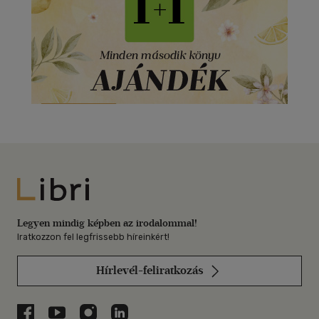
Libri
Legyen mindig képben az irodalommal!
Iratkozzon fel legfrissebb híreinkért!
Hírlevél-feliratkozás
Libri a Facebookon
Libri a Youtube-on
Libri az Instagramon
Libri a LinkedInen