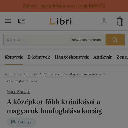
Kulacs / strandtáska most csak 1499 Ft!
Törzsvásárlói Kártya adatai
Részletes keresés
Könyvek
E-könyvek
Hangoskönyvek
Antikvár
Zene,
Főoldal
Könyvek
Történelem
Magyar történelem
összefoglaló művek
Márki Sándor
A középkor főbb krónikásai a
magyarok honfoglalása koráig
E-könyv