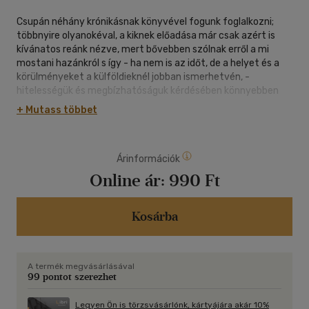
Csupán néhány krónikásnak könyvével fogunk foglalkozni;
többnyire olyanokéval, a kiknek előadása már csak azért is
kívánatos reánk nézve, mert bővebben szólnak erről a mi
mostani hazánkról s így - ha nem is az időt, de a helyet és a
körülményeket a külföldieknél jobban ismerhetvén, -
hitelességük és megbízhatóságuk kérdésében könnyebben
gyakorolhatjuk szavazatjogunkat. Vonuljon el előttünk a
+ Mutass többet
középkornak a magyarok honfoglalásáig terjedő része az ő
saját elbeszélésükben, az ő saját felfogásukban. Ízlésünknek
és tudásunknak már mindenesetre elég fejlettnek kell lennie
Árinformációk
arra, hogy meghallgatván, meg is bírálhassuk őket. Viszont
azonban az újkor nagy historikusainak ellenmondást alig tűrő
Online ár:
990 Ft
nyilatkozatai s ítéletei se gátoljanak bennünket abban, hogy
bevalljuk, milyen jól esik az a közvetlenség, mellyel a
krónikások saját korukról beszélnek s az a miszticizmus,
Kosárba
mellyel, már a katekizmusban eltelve, századok legendáiról
mesélgetnek. (Márki Sándor) A szerző Jordanes, Procipius,
Gregorius de Tours, Fredegár, Einhard és Rimbert műveiből
A termék megvásárlásával
szemelget, remek érzékkel mutatva be ezeket a ma már
99 pontot szerezhet
elfeledett szerzőket és izgalmas korukat.
Legyen Ön is törzsvásárlónk, kártyájára akár 10%