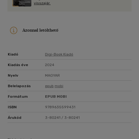
visszajár.
Azonnal letölthető
Kiadó
Digi-Book Kiadó
Kiadás éve
2024
Nyelv
MAGYAR
Belelapozás
epub
mobi
Formátum
EPUB
MOBI
ISBN
9789635599431
Árukód
3-80241 / 3-80241