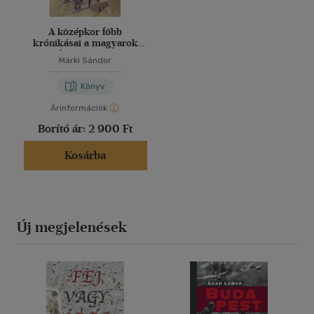
A középkor főbb
krónikásai a magyarok
honfoglalása koráig
Márki Sándor
Könyv
Árinformációk
Borító ár:
2 900 Ft
Kosárba
Új megjelenések