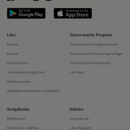
Libri applikáció Szerezd meg: Google P
Libri applikáció 
Libri
Törzsvásárlói Program
Rólunk
Törzsvásárlói Programunkról
Karrier
Törzsvásárlói Kártya egyenlege
Impresszum
Törzsvásárlói szabályzat
Társadalmi programok
Libri App
Adományozás
Akadálymentesítési nyilatkozat
Szolgáltatás
Kultúra
Boltkereső
Események
Fizetés és szállítás
Libri Magazin